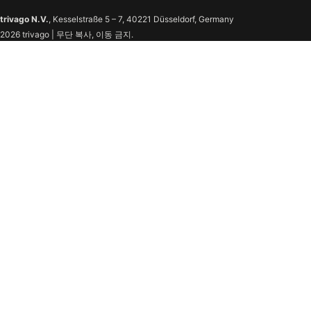
trivago N.V.
, Kesselstraße 5 – 7, 40221 Düsseldorf, Germany
2026 trivago | 무단 복사, 이동 금지.