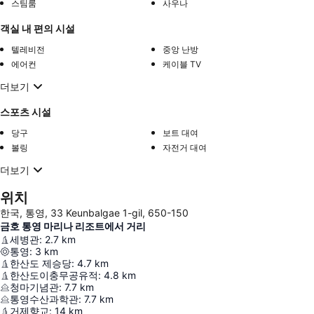
스팀룸
사우나
객실 내 편의 시설
텔레비전
중앙 난방
에어컨
케이블 TV
더보기
스포츠 시설
당구
보트 대여
볼링
자전거 대여
더보기
위치
한국, 통영, 33 Keunbalgae 1-gil, 650-150
금호 통영 마리나 리조트에서 거리
세병관
:
2.7
km
통영
:
3
km
한산도 제승당
:
4.7
km
한산도이충무공유적
:
4.8
km
청마기념관
:
7.7
km
통영수산과학관
:
7.7
km
거제향교
:
14
km