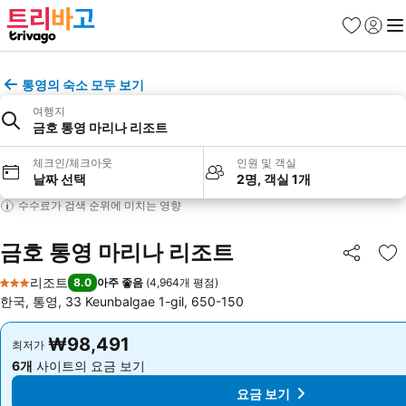
즐겨찾기
로그인
메
통영의 숙소 모두 보기
여행지
금호 통영 마리나 리조트
체크인/체크아웃
인원 및 객실
날짜 선택
2명, 객실 1개
수수료가 검색 순위에 미치는 영향
금호 통영 마리나 리조트
공유
즐
리조트
8.0
아주 좋음
(
4,964개 평점
)
3 성급
한국, 통영, 33 Keunbalgae 1-gil, 650-150
₩98,491
₩98,491
최저가
최저가
6개
사이트의 요금 보기
6개
사이트의 요금 보기
요금 보기
요금 보기