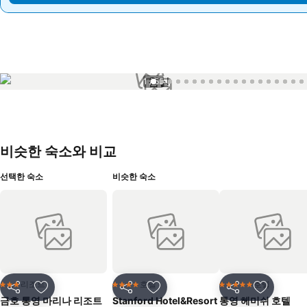
1 / 55
비슷한 숙소와 비교
선택한 숙소
비슷한 숙소
리조트
호텔
호텔
3 성급
4 성급
5 성급
공유
즐겨찾기에 추가
공유
즐겨찾기에 추가
공유
즐겨찾기
금호 통영 마리나 리조트
Stanford Hotel&Resort
통영 헤미쉬 호텔