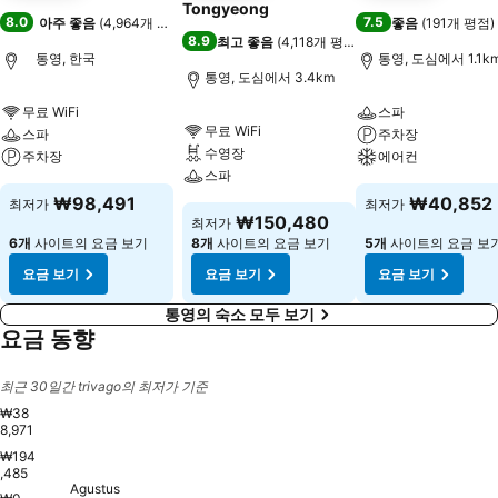
Tongyeong
8.0
7.5
아주 좋음
(
4,964개 평점
)
좋음
(
191개 평점
)
8.9
최고 좋음
(
4,118개 평점
)
통영, 한국
통영, 도심에서 1.1k
통영, 도심에서 3.4km
무료 WiFi
스파
무료 WiFi
스파
주차장
수영장
주차장
에어컨
스파
₩98,491
₩40,852
최저가
최저가
₩150,480
최저가
6개
사이트의 요금 보기
8개
사이트의 요금 보기
5개
사이트의 요금 보
요금 보기
요금 보기
요금 보기
통영의 숙소 모두 보기
요금 동향
최근 30일간 trivago의 최저가 기준
₩38
8,971
₩194
Sabtu, Agustus 15
₩388,971
,485
Jumat, Agustus 14
₩324,417
Sabtu, Agustus 22
₩305,494
Sabtu, Agustus 29
₩278,407
Kamis, Agustus 13
₩268,157
Minggu, Agustus 16
₩265,496
Agustus
Rabu, Agustus 12
₩241,695