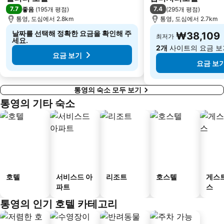
7.7
7.4
좋음
(
195개 평점
)
(
295개 평점
)
통영, 도심에서 2.8km
통영, 도심에서 2.7km
날짜를 선택해 정확한 요금을 확인해 주
₩38,109
최저가
세요.
2개
사이트의 요금 보
요금 보기
요금 보
통영의 숙소 모두 보기
통영의 기타 숙소
호텔
서비스드 아
리조트
호스텔
게스
파트
스
통영의 인기 호텔 카테고리