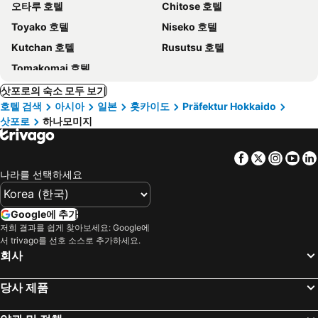
오타루 호텔
Chitose 호텔
Toyako 호텔
Niseko 호텔
Kutchan 호텔
Rusutsu 호텔
Tomakomai 호텔
삿포로의 숙소 모두 보기
호텔 검색
아시아
일본
홋카이도
Präfektur Hokkaido
삿포로
하나모미지
Facebook
Twitter
Insta
Yo
나라를 선택하세요
Google에 추가
저희 결과를 쉽게 찾아보세요: Google에
서 trivago를 선호 소스로 추가하세요.
회사
당사 제품