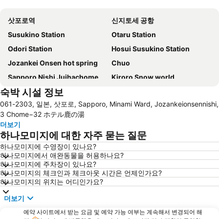
지도 확대하기
삿포로역
신지토세 공항
Susukino Station
Otaru Station
Odori Station
Hosui Susukino Station
Jozankei Onsen hot spring
Chuo
Sapporo Nishi Juihachome Station
Kiroro Snow world
숙박 시설 정보
Kita
Sakaemachi Station
061-2303, 일본, 삿포로, Sapporo, Minami Ward, Jozankeionsennishi,
Niseko Mountain Resort Gran Hirafu Ski
Minami
3 Chome−32 ホテル鹿の湯
Chitose Station
더보기
하나모미지에 대한 자주 묻는 질문
하나모미지에 수영장이 있나요?
하나모미지에서 애완동물을 허용하나요?
하나모미지에 주차장이 있나요?
하나모미지의 체크인과 체크아웃 시간은 언제인가요?
하나모미지의 위치는 어디인가요?
더보기
예약 사이트에서 받는 요금 및 예약 가능 여부는 계속해서 변경되어 해