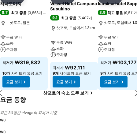
공유
즐겨찾기에 추가
공유
즐겨찾기에 추가
공유
즐겨찾기
하나모미지
Vessel Hotel Campana
karaksa hotel Sap
Susukino
8.7
8.9
최고 좋음
(
3,568개 평점
)
최고 좋음
(
9,511
9.1
최고 좋음
(
5,407개 평점
)
삿포로, 일본
삿포로, 도심에서 1.
삿포로, 도심에서 1.3km
무료 WiFi
무료 WiFi
무료 WiFi
스파
스파
스파
주차장
주차장
주차장
₩319,832
₩103,177
최저가
최저가
₩92,111
최저가
10개
사이트의 요금 보기
9개
사이트의 요금 보기
9개
사이트의 요금 보
요금 보기
요금 보기
요금 보기
삿포로의 숙소 모두 보기
요금 동향
최근 30일간 trivago의 최저가 기준
₩0
₩0