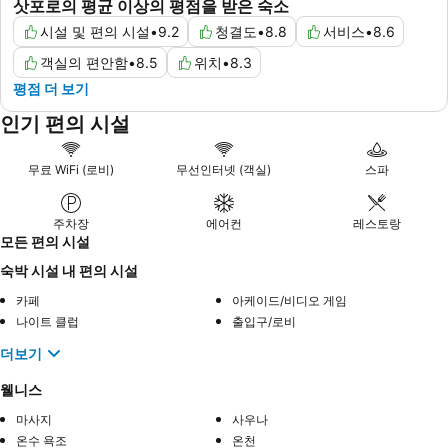
삿포로의 평균 이상의 평점을 받은 숙소
시설 및 편의 시설
•
9.2
청결도
•
8.8
서비스
•
8.6
객실의 편안함
•
8.5
위치
•
8.3
평점 더 보기
인기 편의 시설
무료 WiFi (로비)
무선인터넷 (객실)
스파
주차장
에어컨
레스토랑
모든 편의 시설
숙박 시설 내 편의 시설
카페
아케이드/비디오 게임
나이트 클럽
출입구/로비
더보기
웰니스
마사지
사우나
온수 욕조
온천