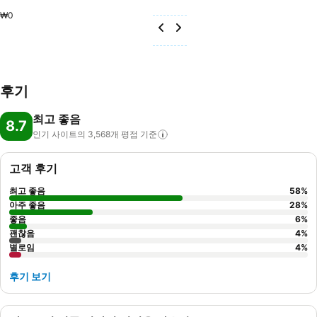
₩0
후기
최고 좋음
8.7
인기 사이트의 3,568개 평점
기준
고객 후기
최고 좋음
58
%
아주 좋음
28
%
좋음
6
%
괜찮음
4
%
별로임
4
%
후기 보기