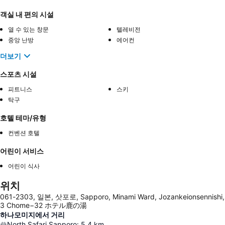
객실 내 편의 시설
열 수 있는 창문
텔레비전
중앙 난방
에어컨
더보기
스포츠 시설
피트니스
스키
탁구
호텔 테마/유형
컨벤션 호텔
어린이 서비스
어린이 식사
위치
061-2303, 일본, 삿포로, Sapporo, Minami Ward, Jozankeionsennishi,
3 Chome−32 ホテル鹿の湯
하나모미지에서 거리
North Safari Sapporo
:
5.4
km