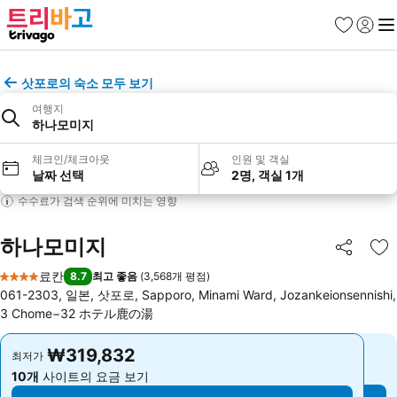
즐겨찾기
로그인
메
삿포로의 숙소 모두 보기
여행지
하나모미지
체크인/체크아웃
인원 및 객실
날짜 선택
2명, 객실 1개
수수료가 검색 순위에 미치는 영향
하나모미지
공유
즐
료칸
8.7
최고 좋음
(
3,568개 평점
)
4 성급
061-2303, 일본, 삿포로, Sapporo, Minami Ward, Jozankeionsennishi,
3 Chome−32 ホテル鹿の湯
₩319,832
₩319,832
최저가
최저가
10개
사이트의 요금 보기
10개
사이트의 요금 보기