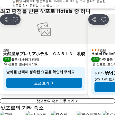
당 예약 사이트에 방문했을 때 트리바고에 표시된 것과 정확히 동일한
상품을 찾지 못하실 수도 있습니다.
최고 평점을 받은 삿포로 Hotels 중 하나
공유
즐겨찾기에 추가
공유
즐겨찾
호텔
호텔
3 성급
天然温泉プレミアホテル－ＣＡＢＩＮ－札幌
Hotel Relie
7.9
8.1
좋음
(
3,446개 평점
)
아주 좋음
(
삿포로, 도심에서 1.5km
삿포로, 도심에
날짜를 선택해 정확한 요금을 확인해 주세요.
₩43
최저가
5개
사이트의
요금 보기
삿포로의 숙소 모두 보기
삿포로의 기타 숙소