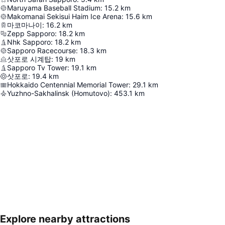
Maruyama Baseball Stadium
:
15.2
km
Makomanai Sekisui Haim Ice Arena
:
15.6
km
마코마나이
:
16.2
km
Zepp Sapporo
:
18.2
km
Nhk Sapporo
:
18.2
km
Sapporo Racecourse
:
18.3
km
삿포로 시계탑
:
19
km
Sapporo Tv Tower
:
19.1
km
삿포로
:
19.4
km
Hokkaido Centennial Memorial Tower
:
29.1
km
Yuzhno-Sakhalinsk (Homutovo)
:
453.1
km
Explore nearby attractions