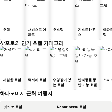
호텔
서비스드 아
호스텔
게스트하우
아파
파트
스
텔
삿포로의 인기 호텔 카테고리
저렴한 호텔
럭셔리 호텔
수영장이 있
반려동물 동
스파 
는 호텔
반 가능 호텔
하나모미지 근처 여행지
삿포로 호텔
Noboribetsu 호텔