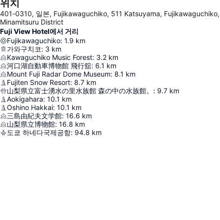
위치
401-0310, 일본, Fujikawaguchiko, 511 Katsuyama, Fujikawaguchiko,
Minamitsuru District
Fuji View Hotel에서 거리
Fujikawaguchiko
:
1.9
km
가와구치코
:
3
km
Kawaguchiko Music Forest
:
3.2
km
河口湖自動車博物館 飛行舘
:
6.1
km
Mount Fuji Radar Dome Museum
:
8.1
km
Fujiten Snow Resort
:
8.7
km
山梨県立富士湧水の里水族館 森の中の水族館。
:
9.7
km
Aokigahara
:
10.1
km
Oshino Hakkai
:
10.1
km
三島由紀夫文学館
:
16.6
km
山梨県立博物館
:
16.8
km
도쿄 하네다국제공항
:
94.8
km