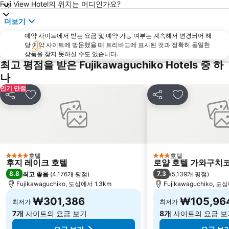
Fuji View Hotel의 위치는 어디인가요?
더보기
예약 사이트에서 받는 요금 및 예약 가능 여부는 계속해서 변경되어 해
당 예약 사이트에 방문했을 때 트리바고에 표시된 것과 정확히 동일한
상품을 찾지 못하실 수도 있습니다.
최고 평점을 받은 Fujikawaguchiko Hotels 중 하
나
인기 만점
공유
즐겨찾기에 추가
공유
즐겨찾기에 
호텔
호텔
4 성급
3 성급
후지 레이크 호텔
로얄 호텔 가와구치
8.8
7.3
최고 좋음
(
4,176개 평점
)
(
5,139개 평점
)
Fujikawaguchiko, 도심에서 1.3km
Fujikawaguchiko, 도
₩301,386
₩105,96
최저가
최저가
7개
사이트의 요금 보기
8개
사이트의 요금 보