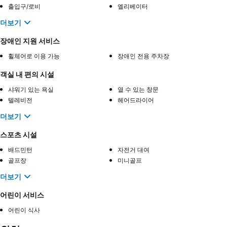
출입구/로비
엘리베이터
더보기
장애인 지원 서비스
휠체어로 이용 가능
장애인 전용 주차장
객실 내 편의 시설
샤워기 있는 욕실
열 수 있는 창문
텔레비전
헤어드라이어
더보기
스포츠 시설
배드민턴
자전거 대여
골프장
미니골프
더보기
어린이 서비스
어린이 식사