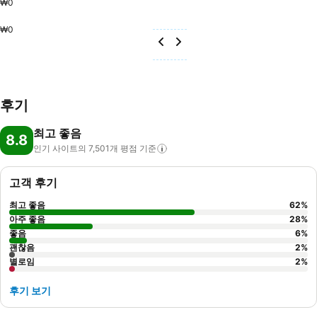
₩0
₩0
후기
최고 좋음
8.8
인기 사이트의 7,501개 평점
기준
고객 후기
최고 좋음
62
%
아주 좋음
28
%
좋음
6
%
괜찮음
2
%
별로임
2
%
후기 보기