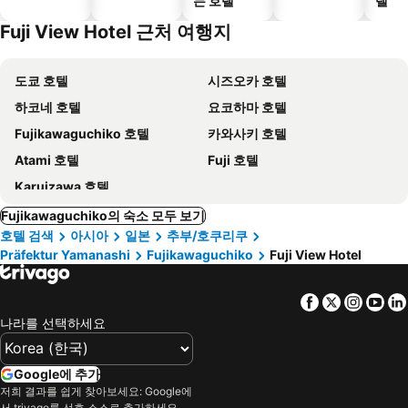
는 호텔
텔
Fuji View Hotel 근처 여행지
도쿄 호텔
시즈오카 호텔
하코네 호텔
요코하마 호텔
Fujikawaguchiko 호텔
카와사키 호텔
Atami 호텔
Fuji 호텔
Karuizawa 호텔
Fujikawaguchiko의 숙소 모두 보기
호텔 검색
아시아
일본
추부/호쿠리쿠
Präfektur Yamanashi
Fujikawaguchiko
Fuji View Hotel
Facebook
Twitter
Insta
Yo
나라를 선택하세요
Google에 추가
저희 결과를 쉽게 찾아보세요: Google에
서 trivago를 선호 소스로 추가하세요.