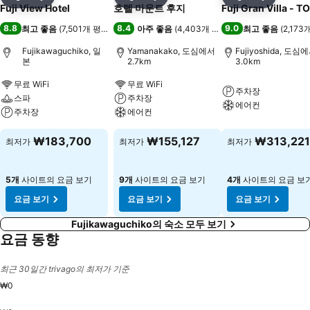
공유
즐겨찾기에 추가
공유
즐겨찾기에 추가
공유
즐겨찾기
Fuji View Hotel
호텔 마운트 후지
Fuji Gran Villa - TO
8.8
8.4
9.0
최고 좋음
(
7,501개 평점
)
아주 좋음
(
4,403개 평점
)
최고 좋음
(
2,173
Fujikawaguchiko, 일
Yamanakako, 도심에서
Fujiyoshida, 도심
본
2.7km
3.0km
무료 WiFi
무료 WiFi
주차장
스파
주차장
에어컨
주차장
에어컨
₩183,700
₩155,127
₩313,221
최저가
최저가
최저가
5개
사이트의 요금 보기
9개
사이트의 요금 보기
4개
사이트의 요금 보
요금 보기
요금 보기
요금 보기
Fujikawaguchiko의 숙소 모두 보기
요금 동향
최근 30일간 trivago의 최저가 기준
₩0