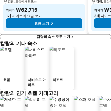
캄람, 도심에서 8.9km
캄람, 도심에
₩62,715
₩3
최저가
최저가
1개
사이트의 요금 보기
2개
사이트
요금 보기
캄람의 숙소 모두 보기
캄람의 기타 숙소
호텔
서비스드 아
리조트
파트
캄람의 인기 호텔 카테고리