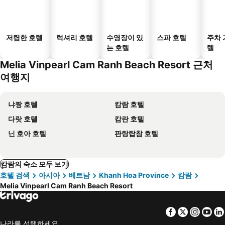
저렴한 호텔
럭셔리 호텔
수영장이 있
스파 호텔
주차 
는 호텔
텔
Melia Vinpearl Cam Ranh Beach Resort 근처
여행지
냐짱 호텔
캄람 호텔
다랏 호텔
캄란 호텔
닌 호아 호텔
판랑탑참 호텔
캄람의 숙소 모두 보기
호텔 검색
아시아
베트남
Khanh Hoa Province
캄람
Melia Vinpearl Cam Ranh Beach Resort
Facebook
Twitter
Insta
Yo
나라를 선택하세요