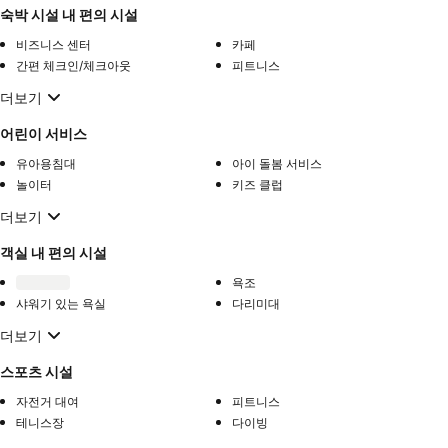
숙박 시설 내 편의 시설
비즈니스 센터
카페
간편 체크인/체크아웃
피트니스
더보기
어린이 서비스
유아용침대
아이 돌봄 서비스
놀이터
키즈 클럽
더보기
객실 내 편의 시설
욕조
샤워기 있는 욕실
다리미대
더보기
스포츠 시설
자전거 대여
피트니스
테니스장
다이빙