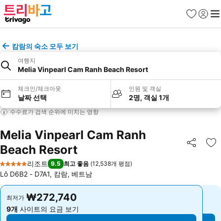
즐겨찾기
로그인
메
캄람의 숙소 모두 보기
여행지
Melia Vinpearl Cam Ranh Beach Resort
체크인/체크아웃
인원 및 객실
날짜 선택
2명, 객실 1개
수수료가 검색 순위에 미치는 영향
Melia Vinpearl Cam Ranh
Beach Resort
공유
즐
리조트
9.5
최고 좋음
(
12,538개 평점
)
5 성급
Lô D6B2 - D7A1, 캄람, 베트남
₩272,740
₩272,740
최저가
최저가
9개
사이트의 요금 보기
9개
사이트의 요금 보기