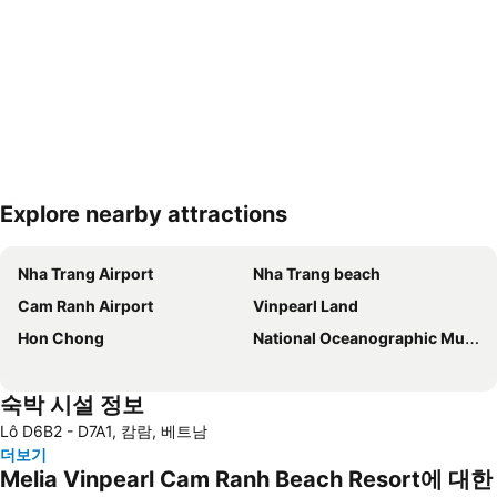
Explore nearby attractions
지도 확대하기
Nha Trang Airport
Nha Trang beach
Cam Ranh Airport
Vinpearl Land
Hon Chong
National Oceanographic Museum of Vietnam
숙박 시설 정보
Lô D6B2 - D7A1, 캄람, 베트남
더보기
Melia Vinpearl Cam Ranh Beach Resort에 대한