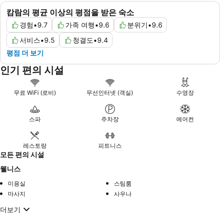
캄람의 평균 이상의 평점을 받은 숙소
경험
•
9.7
가족 여행
•
9.6
분위기
•
9.6
서비스
•
9.5
청결도
•
9.4
평점 더 보기
인기 편의 시설
무료 WiFi (로비)
무선인터넷 (객실)
수영장
스파
주차장
에어컨
레스토랑
피트니스
모든 편의 시설
웰니스
미용실
스팀룸
마사지
사우나
더보기