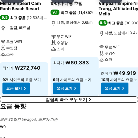
공유
즐겨찾기에 추가
공유
즐겨찾기에 추가
공유
즐겨찾기
Melia Vinpearl Cam
하바나 냐짱 호텔
Vinpearl Empire Nha
Ranh Beach Resort
Trang, Affiliated by
9.1
최고 좋음
(
11,435개 평점
)
Meliá
9.5
최고 좋음
(
12,538개 평점
)
냐짱, 도심에서 0.6km
9.6
최고 좋음
(
30,9
캄람, 베트남
냐짱, 도심에서 0.4
무료 WiFi
무료 WiFi
수영장
무료 WiFi
수영장
스파
수영장
스파
스파
요금 보기
₩60,383
최저가
요금 보기
₩272,740
최저가
요금 보기
₩49,919
최저가
9개
사이트의 요금 보기
9개
사이트의 요금 보기
10개
사이트의 요금 
요금 보기
요금 보기
요금 보기
캄람의 숙소 모두 보기
요금 동향
최근 30일간 trivago의 최저가 기준
₩0