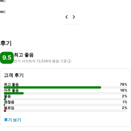
₩0
₩0
후기
최고 좋음
9.5
인기 사이트의 12,538개 평점
기준
고객 후기
최고 좋음
79
%
아주 좋음
16
%
좋음
2
%
괜찮음
1
%
별로임
2
%
후기 보기