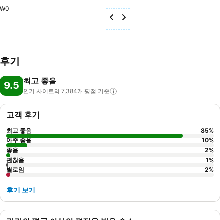
₩0
후기
최고 좋음
9.5
인기 사이트의 7,384개 평점
기준
고객 후기
최고 좋음
85
%
아주 좋음
10
%
좋음
2
%
괜찮음
1
%
별로임
2
%
후기 보기