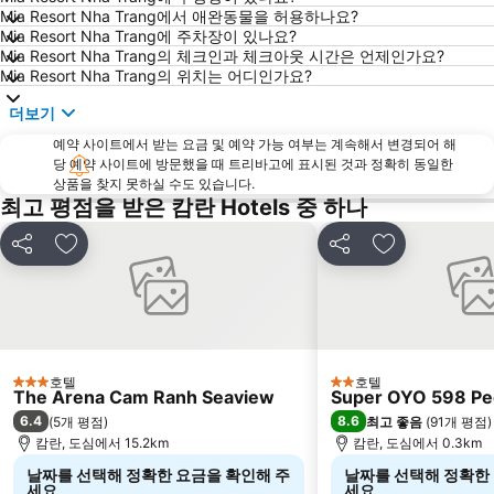
Mia Resort Nha Trang에서 애완동물을 허용하나요?
Mia Resort Nha Trang에 주차장이 있나요?
Mia Resort Nha Trang의 체크인과 체크아웃 시간은 언제인가요?
Mia Resort Nha Trang의 위치는 어디인가요?
더보기
예약 사이트에서 받는 요금 및 예약 가능 여부는 계속해서 변경되어 해
당 예약 사이트에 방문했을 때 트리바고에 표시된 것과 정확히 동일한
상품을 찾지 못하실 수도 있습니다.
최고 평점을 받은 캄란 Hotels 중 하나
공유
즐겨찾기에 추가
공유
즐겨찾기에 
호텔
호텔
3 성급
2 성급
The Arena Cam Ranh Seaview
Super OYO 598 Pe
6.4
8.6
(
5개 평점
)
최고 좋음
(
91개 평점
)
캄란, 도심에서 15.2km
캄란, 도심에서 0.3km
날짜를 선택해 정확한 요금을 확인해 주
날짜를 선택해 정확한
세요.
세요.