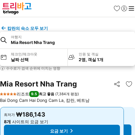
즐겨찾기
로그인
메
캄란의 숙소 모두 보기
여행지
Mia Resort Nha Trang
체크인/체크아웃
인원 및 객실
날짜 선택
2명, 객실 1개
수수료가 검색 순위에 미치는 영향
Mia Resort Nha Trang
공유
즐
리조트
9.5
최고 좋음
(
7,384개 평점
)
5 성급
Bai Dong Cam Hai Dong Cam La, 캄란, 베트남
₩186,143
₩186,143
최저가
최저가
8개
사이트의 요금 보기
8개
사이트의 요금 보기
요금 보기
요금 보기