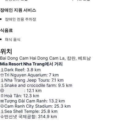
장애인 지원 서비스
장애인 전용 주차장
식음료
채식 음식
위치
Bai Dong Cam Hai Dong Cam La, 캄란, 베트남
Mia Resort Nha Trang에서 거리
Dark Reef
:
3.8
km
Tri Nguyen Aquarium
:
7
km
Nha Trang Jeep Tours
:
7.1
km
Snake and crocodile farm
:
9.5
km
:
12.1
km
Hoà Tân
:
12.3
km
Tượng Đài Cam Ranh
:
13.2
km
Cam Ranh City Stadium
:
25.3
km
Sea Shell Temple
:
25.8
km
떤선녓 국제공항
:
314.9
km