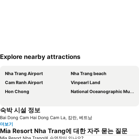
Explore nearby attractions
지도 확대하기
Nha Trang Airport
Nha Trang beach
Cam Ranh Airport
Vinpearl Land
Hon Chong
National Oceanographic Museum of Vietnam
숙박 시설 정보
Bai Dong Cam Hai Dong Cam La, 캄란, 베트남
더보기
Mia Resort Nha Trang에 대한 자주 묻는 질문
Mia Resort Nha Trang에 수영장이 있나요?