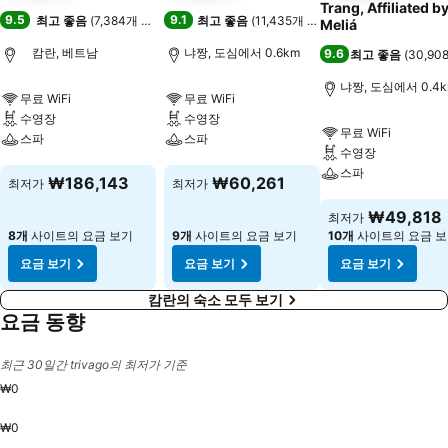
Trang, Affiliated by
9.5
9.1
최고 좋음
(
7,384개 평점
)
최고 좋음
(
11,435개 평점
)
Meliá
캄란, 베트남
냐짱, 도심에서 0.6km
9.6
최고 좋음
(
30,9
냐짱, 도심에서 0.4
무료 WiFi
무료 WiFi
수영장
수영장
무료 WiFi
스파
스파
수영장
스파
요금 보기
요금 보기
₩186,143
₩60,261
최저가
최저가
요금 보기
₩49,818
최저가
8개
사이트의 요금 보기
9개
사이트의 요금 보기
10개
사이트의 요금 
요금 보기
요금 보기
요금 보기
캄란의 숙소 모두 보기
요금 동향
최근 30일간 trivago의 최저가 기준
₩0
₩0