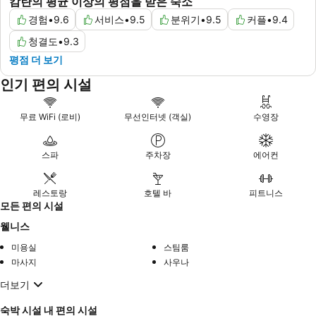
캄란의 평균 이상의 평점을 받은 숙소
경험
•
9.6
서비스
•
9.5
분위기
•
9.5
커플
•
9.4
청결도
•
9.3
평점 더 보기
인기 편의 시설
무료 WiFi (로비)
무선인터넷 (객실)
수영장
스파
주차장
에어컨
레스토랑
호텔 바
피트니스
모든 편의 시설
웰니스
미용실
스팀룸
마사지
사우나
더보기
숙박 시설 내 편의 시설