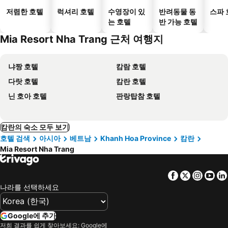
저렴한 호텔
럭셔리 호텔
수영장이 있
반려동물 동
스파 
는 호텔
반 가능 호텔
Mia Resort Nha Trang 근처 여행지
냐짱 호텔
캄람 호텔
다랏 호텔
캄란 호텔
닌 호아 호텔
판랑탑참 호텔
캄란의 숙소 모두 보기
호텔 검색
아시아
베트남
Khanh Hoa Province
캄란
Mia Resort Nha Trang
Facebook
Twitter
Insta
Yo
나라를 선택하세요
Google에 추가
저희 결과를 쉽게 찾아보세요: Google에