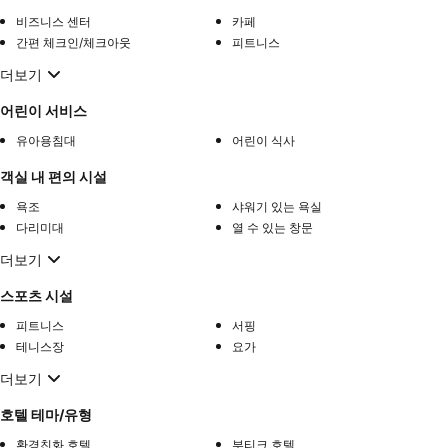
비즈니스 센터
카페
간편 체크인/체크아웃
피트니스
더보기
어린이 서비스
유아용침대
어린이 식사
객실 내 편의 시설
욕조
샤워기 있는 욕실
다리미대
열 수 있는 창문
더보기
스포츠 시설
피트니스
서핑
테니스장
요가
더보기
호텔 테마/유형
환경친화 호텔
부티크 호텔