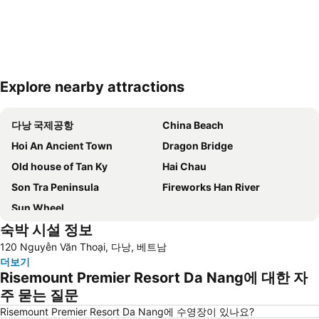
Explore nearby attractions
지도 확대하기
다낭 국제공항
China Beach
Hoi An Ancient Town
Dragon Bridge
Old house of Tan Ky
Hai Chau
Son Tra Peninsula
Fireworks Han River
Sun Wheel
숙박 시설 정보
120 Nguyễn Văn Thoại, 다낭, 베트남
더보기
Risemount Premier Resort Da Nang에 대한 자
주 묻는 질문
Risemount Premier Resort Da Nang에 수영장이 있나요?