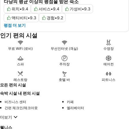
다낭의 평균 이상의 평점을 받은 숙소
위치
•
9.4
서비스
•
9.4
가성비
•
9.3
액티비티
•
9.3
경험
•
9.2
평점 더 보기
인기 편의 시설
무료 WiFi (로비)
무선인터넷 (객실)
수영장
스파
주차장
에어컨
레스토랑
호텔 바
피트니스
모든 편의 시설
숙박 시설 내 편의 시설
비즈니스 센터
카페
간편 체크인/체크아웃
엘리베이터
더보기
웰니스