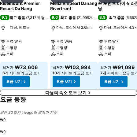
공유
즐겨찾기에 추가
공유
즐겨찾기에 추가
공유
즐겨찾기
Risemount Premier
Melia Vinpearl Danang
포 포인츠 바이 쉐라
Resort Da Nang
Riverfront
낭
9.3
9.6
8.9
최고 좋음
(
7,317개 평점
)
최고 좋음
(
21,998개 평점
)
최고 좋음
(
6,55
다낭, 베트남
다낭, 도심에서 2.6km
다낭, 도심에서 4.3
무료 WiFi
무료 WiFi
무료 WiFi
수영장
수영장
수영장
스파
스파
스파
요금 보기
요금 보기
요금 보기
₩73,606
₩103,994
₩91,099
최저가
최저가
최저가
6개
사이트의 요금 보기
10개
사이트의 요금 보기
7개
사이트의 요금 보
요금 보기
요금 보기
요금 보기
다낭의 숙소 모두 보기
요금 동향
최근 30일간 trivago의 최저가 기준
₩0
₩0