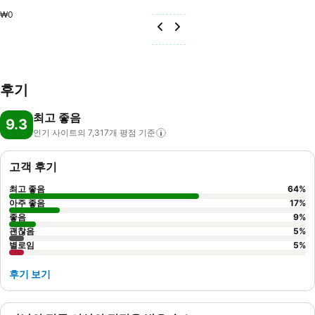
₩0
후기
최고 좋음
9.3
인기 사이트의 7,317개 평점
기준
고객 후기
최고 좋음
64
%
아주 좋음
17
%
좋음
9
%
괜찮음
5
%
별로임
5
%
후기 보기