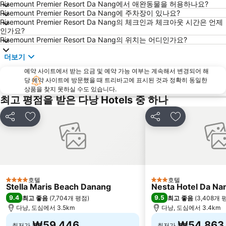
Risemount Premier Resort Da Nang에서 애완동물을 허용하나요?
Risemount Premier Resort Da Nang에 주차장이 있나요?
Risemount Premier Resort Da Nang의 체크인과 체크아웃 시간은 언제
인가요?
Risemount Premier Resort Da Nang의 위치는 어디인가요?
더보기
예약 사이트에서 받는 요금 및 예약 가능 여부는 계속해서 변경되어 해
당 예약 사이트에 방문했을 때 트리바고에 표시된 것과 정확히 동일한
상품을 찾지 못하실 수도 있습니다.
최고 평점을 받은 다낭 Hotels 중 하나
공유
즐겨찾기에 추가
공유
즐겨찾기에 
호텔
호텔
4 성급
3 성급
Stella Maris Beach Danang
Nesta Hotel Da Na
9.4
9.5
최고 좋음
(
7,704개 평점
)
최고 좋음
(
3,408개 
다낭, 도심에서 3.5km
다낭, 도심에서 3.4km
₩59,446
₩54,863
최저가
최저가