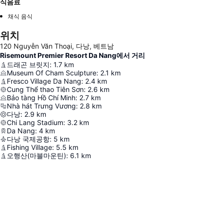
식음료
채식 음식
위치
120 Nguyễn Văn Thoại, 다낭, 베트남
Risemount Premier Resort Da Nang에서 거리
드래곤 브릿지
:
1.7
km
Museum Of Cham Sculpture
:
2.1
km
Fresco Village Da Nang
:
2.4
km
Cung Thể thao Tiên Sơn
:
2.6
km
Bảo tàng Hồ Chí Minh
:
2.7
km
Nhà hát Trưng Vương
:
2.8
km
다낭
:
2.9
km
Chi Lang Stadium
:
3.2
km
Da Nang
:
4
km
다낭 국제공항
:
5
km
Fishing Village
:
5.5
km
오행산(마블마운틴)
:
6.1
km