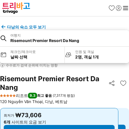
즐겨찾기
로그인
메
다낭의 숙소 모두 보기
여행지
Risemount Premier Resort Da Nang
체크인/체크아웃
인원 및 객실
날짜 선택
2명, 객실 1개
수수료가 검색 순위에 미치는 영향
Risemount Premier Resort Da
Nang
공유
즐
리조트
9.3
최고 좋음
(
7,317개 평점
)
5 성급
120 Nguyễn Văn Thoại, 다낭, 베트남
₩73,606
₩73,606
최저가
최저가
6개
사이트의 요금 보기
6개
사이트의 요금 보기