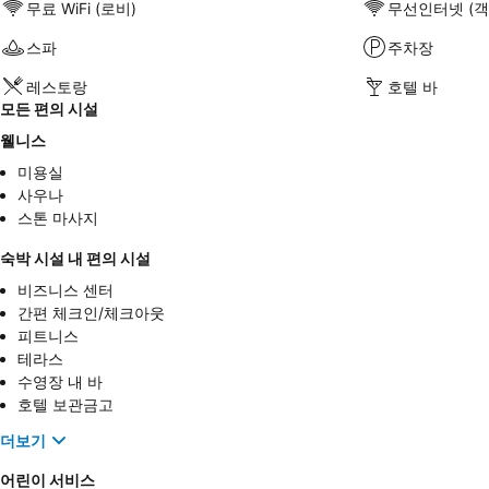
무료 WiFi (로비)
무선인터넷 (객
스파
주차장
레스토랑
호텔 바
모든 편의 시설
웰니스
미용실
사우나
스톤 마사지
숙박 시설 내 편의 시설
비즈니스 센터
간편 체크인/체크아웃
피트니스
테라스
수영장 내 바
호텔 보관금고
더보기
어린이 서비스