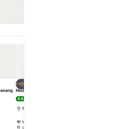
즐겨찾기에 추가
즐겨찾기에 추가
호텔
호텔
3 성급
4 성급
공유
공유
Danang
Hoian Central Hotel
The Signature Hoi An
9.6
9.5
최고 좋음
(
3,536개 평점
)
최고 좋음
(
4,505개 평
호이 안, 도심에서 0.2km
호이 안, 도심에서 1.3km
무료 WiFi
무료 WiFi
수영장
수영장