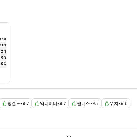
87
%
11
%
2
%
0
%
0
%
청결도
•
9.7
액티비티
•
9.7
웰니스
•
9.7
위치
•
9.6