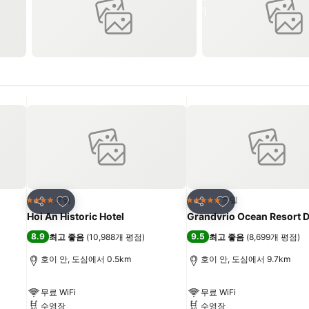
즐겨찾기에 추가
즐겨찾기에 추가
호텔
호텔
4 성급
5 성급
공유
공유
Hoi An Historic Hotel
Grandvrio Ocean Resort 
8.9
9.5
최고 좋음
(
10,988개 평점
)
최고 좋음
(
8,699개 평점
)
호이 안, 도심에서 0.5km
호이 안, 도심에서 9.7km
무료 WiFi
무료 WiFi
수영장
수영장