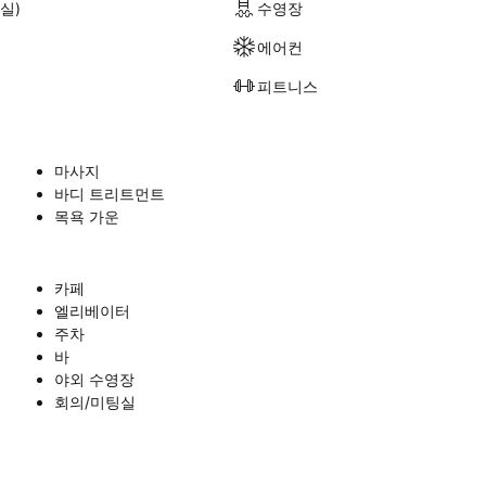
실)
수영장
에어컨
피트니스
마사지
바디 트리트먼트
목욕 가운
카페
엘리베이터
주차
바
야외 수영장
회의/미팅실