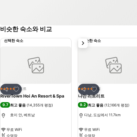
비슷한 숙소와 비교
선택한 숙소
비슷한 숙소
다음
즐겨찾기에 추가
즐겨찾기에 추가
리조트
호텔
5 성급
5 성급
공유
공유
RiverTown Hoi An Resort & Spa
나만 리트리트
9.7
9.2
최고 좋음
(
14,355개 평점
)
최고 좋음
(
12,166개 평점
)
호이 안, 베트남
다낭, 도심에서 11.7km
무료 WiFi
무료 WiFi
수영장
수영장