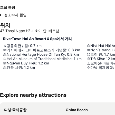
호텔 특징
성소수자 환영
위치
47 Thoại Ngọc Hầu, 호이 안, 베트남
RiverTown Hoi An Resort & Spa에서 거리
광동회관 / 절
:
0.7
km
Nhà Hát Hội A
카지미에시 크비아트코브스키 기념물
:
0.8
km
Nghĩa trang Li
National Heritage House Of Tan Ky
:
0.8
km
호이 안
:
1.7
km
Hoi An Museum of Traditional Medicine
:
1
km
Trà Kiệu
:
12
k
Nguyen Duy Hieu
:
1.2
km
오행산(마블마
꽌꽁 사원
:
1.2
km
다낭 국제공항
:
Explore nearby attractions
다낭 국제공항
China Beach