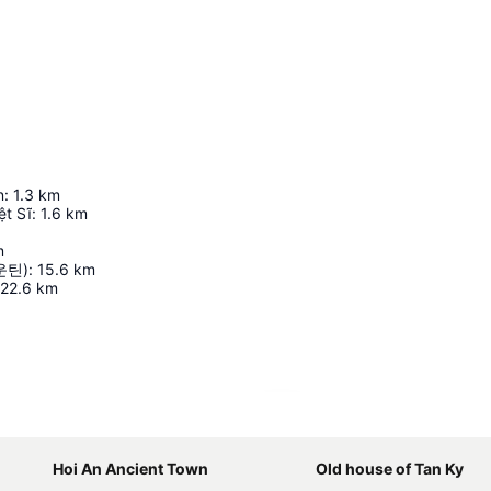
n
:
1.3
km
ệt Sĩ
:
1.6
km
m
운틴)
:
15.6
km
22.6
km
지도 확대하기
Hoi An Ancient Town
Old house of Tan Ky