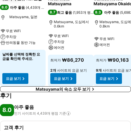
Matsuyama
Matsuyama Okaid
8.0
아주 좋음
(
4,439개 평점
)
8.7
8.3
최고 좋음
(
1,953개 평점
)
아주 좋음
(
5,69
Matsuyama, 일본
Matsuyama, 도심에서
Matsuyama, 도심
0.6km
0.8km
무료 WiFi
무료 WiFi
주차장
무료 WiFi
주차장
반려동물 동반 가능
에어컨
에어컨
날짜를 선택해 정확한 요
금을 확인해 주세요.
₩86,270
₩90,163
최저가
최저가
2개
사이트의 요금 보기
9개
사이트의 요금 보
요금 보기
요금 보기
요금 보기
Matsuyama의 숙소 모두 보기
후기
아주 좋음
8.0
인기 사이트의 4,439개 평점
기준
고객 후기