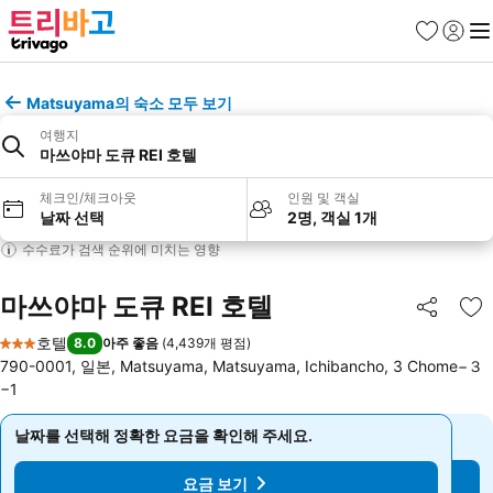
즐겨찾기
로그인
메
Matsuyama의 숙소 모두 보기
여행지
마쓰야마 도큐 REI 호텔
체크인/체크아웃
인원 및 객실
날짜 선택
2명, 객실 1개
수수료가 검색 순위에 미치는 영향
마쓰야마 도큐 REI 호텔
공유
즐
호텔
8.0
아주 좋음
(
4,439개 평점
)
3 성급
790-0001, 일본, Matsuyama, Matsuyama, Ichibancho, 3 Chome−３
−1
날짜를 선택해 정확한 요금을 확인해 주세요.
날짜를 선택해 정확한 요금을 확인해 주세요.
요금 보기
요금 보기