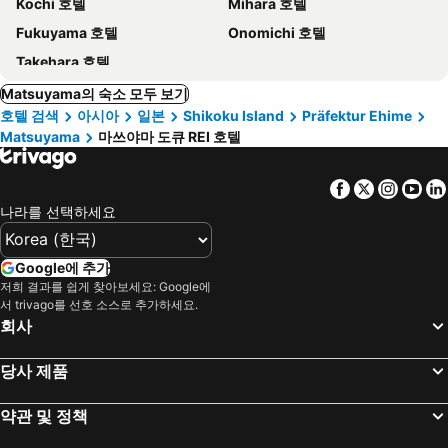
Kochi 호텔
Mihara 호텔
Fukuyama 호텔
Onomichi 호텔
Takehara 호텔
Matsuyama의 숙소 모두 보기
호텔 검색
아시아
일본
Shikoku Island
Präfektur Ehime
Matsuyama
마쓰야마 도큐 REI 호텔
Facebook
Twitter
Insta
Yo
나라를 선택하세요
Google에 추가
저희 결과를 쉽게 찾아보세요: Google에
서 trivago를 선호 소스로 추가하세요.
회사
당사 제품
약관 및 정책