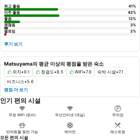
최고 좋음
41
%
아주 좋음
42
%
좋음
12
%
괜찮음
3
%
별로임
2
%
후기 보기
Matsuyama의 평균 이상의 평점을 받은 숙소
위치
•
9.1
청결도
•
8.5
WiFi
•
7.9
숙박 시설
•
7.1
비즈니스
•
5.6
평점 더 보기
인기 편의 시설
무료 WiFi (로비)
무선인터넷 (객실)
주차장
반려동물 동반 가능
에어컨
레스토랑
모든 편의 시설