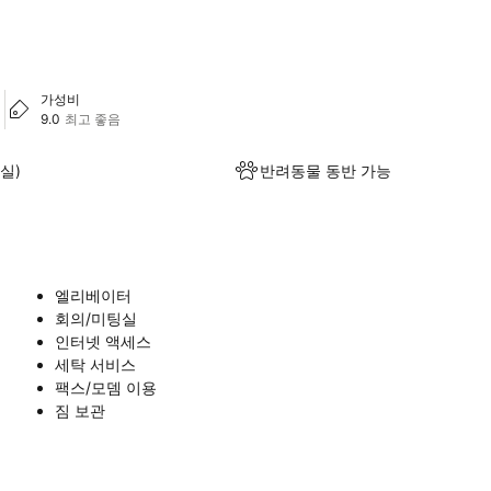
가성비
9.0
최고 좋음
실)
반려동물 동반 가능
엘리베이터
회의/미팅실
인터넷 액세스
세탁 서비스
팩스/모뎀 이용
짐 보관