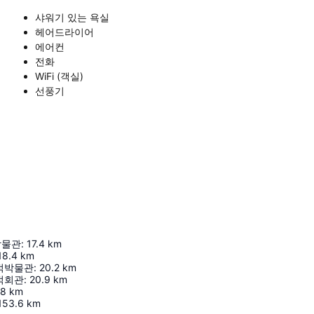
샤워기 있는 욕실
헤어드라이어
에어컨
전화
WiFi (객실)
선풍기
박물관
:
17.4
km
18.4
km
적박물관
:
20.2
km
적회관
:
20.9
km
.8
km
153.6
km