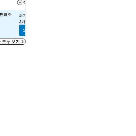
주차장
레스토랑
인해 주
₩118,219
날짜를 선택해 정확한 요금을
최저가
세요.
3개
사이트의 요금 보기
요금 보기
요금 보기
 모두 보기