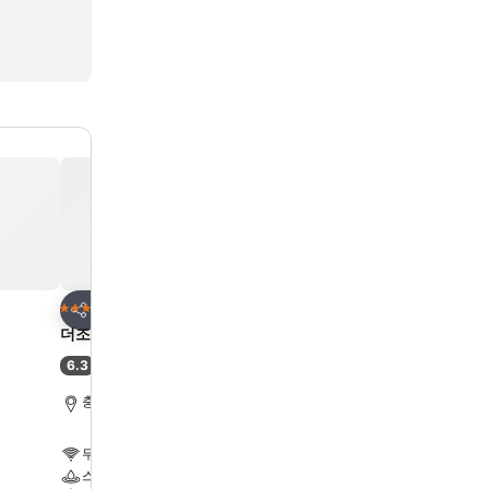
즐겨찾기에 추가
즐겨찾기에 추가
호텔
호텔
3 성급
3 성급
공유
공유
더조선호텔수안보
Mari Hotel
6.3
8.9
(
123개 평점
)
최고 좋음
(
249개 평점
)
충주, 도심에서 14.6km
충주, 도심에서 1.5km
무료 WiFi
주차장
스파
에어컨