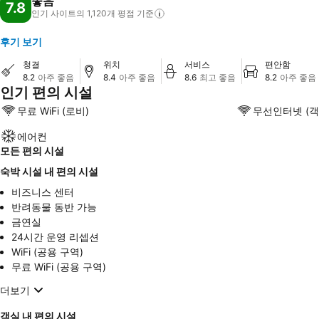
좋음
7.8
인기 사이트의 1,120개 평점
기준
후기 보기
청결
위치
서비스
편안함
8.2
아주 좋음
8.4
아주 좋음
8.6
최고 좋음
8.2
아주 좋음
인기 편의 시설
무료 WiFi (로비)
무선인터넷 (객
에어컨
모든 편의 시설
숙박 시설 내 편의 시설
비즈니스 센터
반려동물 동반 가능
금연실
24시간 운영 리셉션
WiFi (공용 구역)
무료 WiFi (공용 구역)
더보기
객실 내 편의 시설