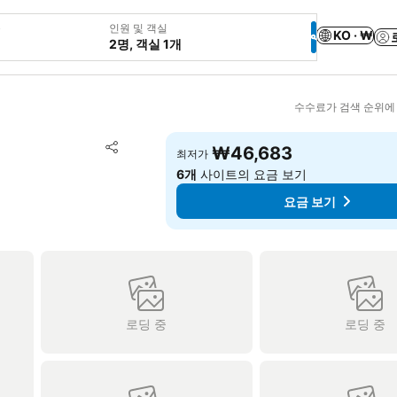
웃
인원 및 객실
KO · ₩
2명, 객실 1개
수수료가 검색 순위에
즐겨찾기에 추가
₩46,683
최저가
공유
6개
사이트의 요금 보기
요금 보기
로딩 중
로딩 중