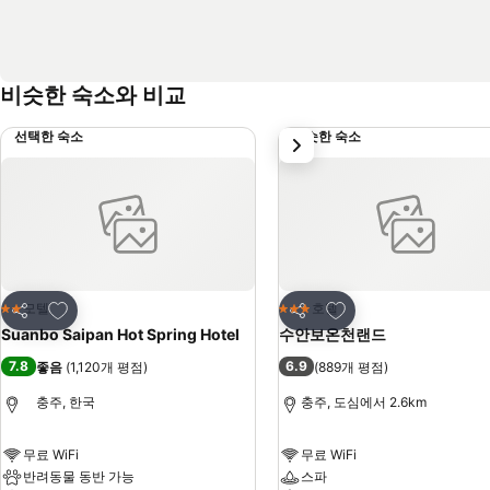
비슷한 숙소와 비교
선택한 숙소
비슷한 숙소
다음
즐겨찾기에 추가
즐겨찾기에 추가
모텔
호텔
2 성급
3 성급
공유
공유
Suanbo Saipan Hot Spring Hotel
수안보온천랜드
7.8
6.9
좋음
(
1,120개 평점
)
(
889개 평점
)
충주, 한국
충주, 도심에서 2.6km
무료 WiFi
무료 WiFi
반려동물 동반 가능
스파