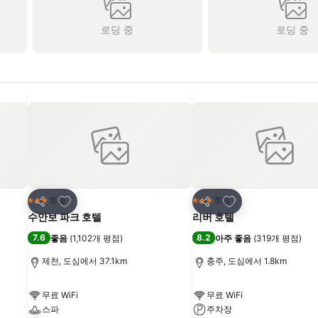
로딩 중
로딩 중
즐겨찾기에 추가
즐겨찾기에 추가
호텔
호텔
3 성급
3 성급
공유
공유
수안보 파크 호텔
리버 호텔
7.6
8.2
좋음
(
1,102개 평점
)
아주 좋음
(
319개 평점
)
제천, 도심에서 37.1km
충주, 도심에서 1.8km
무료 WiFi
무료 WiFi
스파
주차장