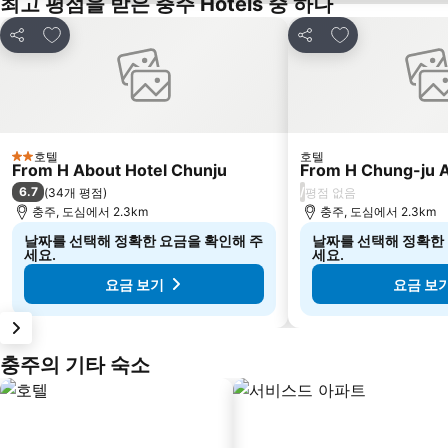
최고 평점을 받은 충주 Hotels 중 하나
즐겨찾기에 추가
즐겨찾기에 추가
공유
공유
호텔
호텔
2 성급
From H About Hotel Chunju
From H Chung-ju A
6.7
/
(
34개 평점
)
평점 없음
충주, 도심에서 2.3km
충주, 도심에서 2.3km
날짜를 선택해 정확한 요금을 확인해 주
날짜를 선택해 정확한
세요.
세요.
요금 보기
요금 보
충주의 기타 숙소