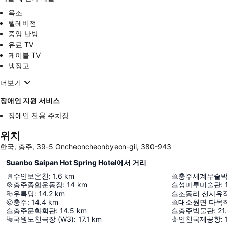
욕조
텔레비전
중앙 난방
유료 TV
케이블 TV
냉장고
더보기
장애인 지원 서비스
장애인 전용 주차장
위치
한국, 충주, 39-5 Oncheoncheonbyeon-gil, 380-943
Suanbo Saipan Hot Spring Hotel에서 거리
수안보온천
:
1.6
km
충주세계무술
충주종합운동장
:
14
km
성마루미술관
:
우륵당
:
14.2
km
조동리 선사유
충주
:
14.4
km
대소원면 다목
충주문화회관
:
14.5
km
충주박물관
:
21
국원노천극장 (W3)
:
17.1
km
인천국제공항
: