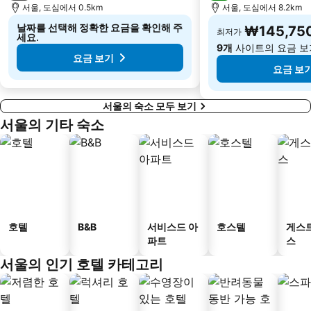
서울, 도심에서 0.5km
서울, 도심에서 8.2km
김포국제공항
소래
날짜를 선택해 정확한 요금을 확인해 주
₩145,75
최저가
세요.
9개
사이트의 요금 보
요금 보기
요금 보
서울의 숙소 모두 보기
서울의 기타 숙소
호텔
B&B
서비스드 아
호스텔
게스
파트
스
서울의 인기 호텔 카테고리