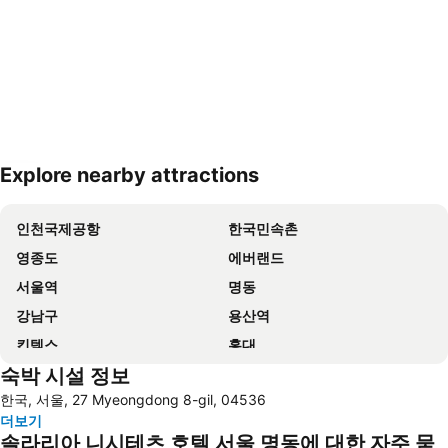
Explore nearby attractions
지도 확대하기
인천국제공항
한국민속촌
영종도
에버랜드
서울역
명동
강남구
용산역
킨텍스
홍대
숙박 시설 정보
송도
잠실
한국, 서울, 27 Myeongdong 8-gil, 04536
잠실 야구경기장
롯데월드
더보기
월미도
마포구
솔라리아 니시테츠 호텔 서울 명동에 대한 자주 묻