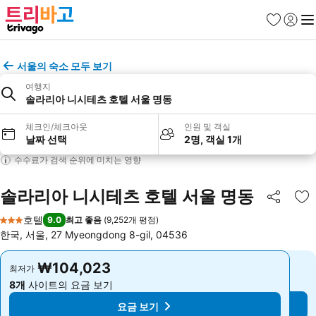
즐겨찾기
로그인
메
서울의 숙소 모두 보기
여행지
솔라리아 니시테츠 호텔 서울 명동
체크인/체크아웃
인원 및 객실
날짜 선택
2명, 객실 1개
수수료가 검색 순위에 미치는 영향
솔라리아 니시테츠 호텔 서울 명동
공유
즐
호텔
9.0
최고 좋음
(
9,252개 평점
)
3 성급
한국, 서울, 27 Myeongdong 8-gil, 04536
₩104,023
₩104,023
최저가
최저가
8개
사이트의 요금 보기
8개
사이트의 요금 보기
요금 보기
요금 보기