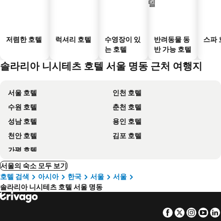
저렴한 호텔
럭셔리 호텔
수영장이 있
반려동물 동
스파 
는 호텔
반 가능 호텔
솔라리아 니시테츠 호텔 서울 명동 근처 여행지
서울 호텔
인천 호텔
수원 호텔
춘천 호텔
성남 호텔
용인 호텔
천안 호텔
김포 호텔
가평 호텔
서울의 숙소 모두 보기
호텔 검색
아시아
한국
서울
서울
솔라리아 니시테츠 호텔 서울 명동
Facebook
Twitter
Insta
Yo