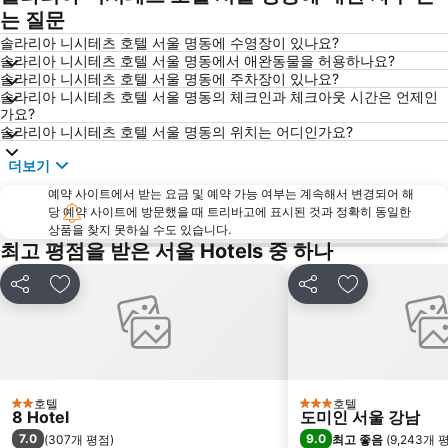
영등포역
종로
는 질문
수원역
인사동
솔라리아 니시테츠 호텔 서울 명동에 수영장이 있나요?
솔라리아 니시테츠 호텔 서울 명동에서 애완동물을 허용하나요?
잠실종합운동장
서울대공원
솔라리아 니시테츠 호텔 서울 명동에 주차장이 있나요?
솔라리아 니시테츠 호텔 서울 명동의 체크인과 체크아웃 시간은 언제인
용산
코엑스
가요?
광화문
라까사호텔 광명
솔라리아 니시테츠 호텔 서울 명동의 위치는 어디인가요?
송파구
건대
더보기
Jongno
동대문시장
예약 사이트에서 받는 요금 및 예약 가능 여부는 계속해서 변경되어 해
당 예약 사이트에 방문했을 때 트리바고에 표시된 것과 정확히 동일한
동대문시장
서초구
상품을 찾지 못하실 수도 있습니다.
구로구
광진구
최고 평점을 받은 서울 Hotels 중 하나
양양국제공항
이태원
공유
즐겨찾기에 추가
공유
즐겨찾기에 
을지로
경복궁
예술의전당
남대문시장
강서
신도림
송도 컨벤시아
중구
호텔
호텔
2 성급
3 성급
8 Hotel
도미인 서울 강남
중구
사당
7.0
9.0
(
307개 평점
)
최고 좋음
(
9,243개 
인천공항 환승역
양재