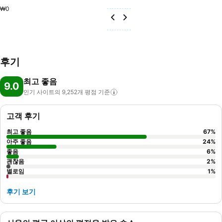
₩0
후기
최고 좋음
9.0
인기 사이트의 9,252개 평점
기준
고객 후기
최고 좋음
67
%
아주 좋음
24
%
좋음
6
%
괜찮음
2
%
별로임
1
%
후기 보기