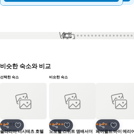
1 / 99
비슷한 숙소와 비교
선택한 숙소
비슷한 숙소
호텔
호텔
호텔
3 성급
5 성급
4 성급
공유
즐겨찾기에 추가
공유
즐겨찾기에 추가
공유
즐겨찾기
솔라리아 니시테츠 호텔
노보텔 스위트 앰배서더
페어필드 바이 메리