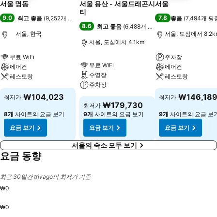
서울 명동
서울 용산 - 서울드래곤시
서울
티
9.0
7.8
최고 좋음
(
9,252개 평점
)
좋음
(
7,494개 평
8.6
최고 좋음
(
6,488개 평점
)
서울, 한국
서울, 도심에서 8.2k
서울, 도심에서 4.1km
무료 WiFi
주차장
무료 WiFi
에어컨
에어컨
수영장
레스토랑
레스토랑
주차장
₩104,023
₩146,18
최저가
최저가
₩179,730
최저가
8개
사이트의 요금 보기
9개
사이트의 요금 보기
9개
사이트의 요금 보
요금 보기
요금 보기
요금 보기
서울의 숙소 모두 보기
요금 동향
최근 30일간 trivago의 최저가 기준
₩0
₩0