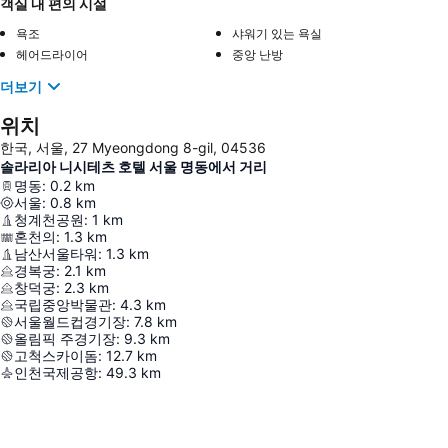
객실 내 편의 시설
욕조
샤워기 있는 욕실
헤어드라이어
중앙 난방
더보기
위치
한국, 서울, 27 Myeongdong 8-gil, 04536
솔라리아 니시테츠 호텔 서울 명동에서 거리
명동
:
0.2
km
서울
:
0.8
km
청계천공원
:
1
km
혼천의
:
1.3
km
남산서울타워
:
1.3
km
경복궁
:
2.1
km
창덕궁
:
2.3
km
국립중앙박물관
:
4.3
km
서울월드컵경기장
:
7.8
km
올림픽 주경기장
:
9.3
km
고척스카이돔
:
12.7
km
인천국제공항
:
49.3
km