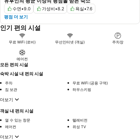
유후인의 평균 이상의 평점을 받은 숙소
수면
•
9.0
가성비
•
8.2
욕실
•
7.6
평점 더 보기
인기 편의 시설
무료 WiFi (로비)
무선인터넷 (객실)
주차장
에어컨
모든 편의 시설
숙박 시설 내 편의 시설
주차
무료 WiFi (공용 구역)
짐 보관
하우스키핑
더보기
객실 내 편의 시설
열 수 있는 창문
텔레비전
에어컨
위성 TV
더보기