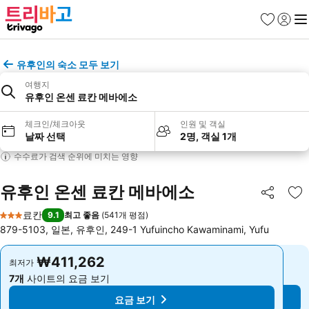
즐겨찾기
로그인
메
유후인의 숙소 모두 보기
여행지
유후인 온센 료칸 메바에소
체크인/체크아웃
인원 및 객실
날짜 선택
2명, 객실 1개
수수료가 검색 순위에 미치는 영향
유후인 온센 료칸 메바에소
공유
즐
료칸
9.1
최고 좋음
(
541개 평점
)
3 성급
879-5103, 일본, 유후인, 249-1 Yufuincho Kawaminami, Yufu
₩411,262
₩411,262
최저가
최저가
7개
사이트의 요금 보기
7개
사이트의 요금 보기
요금 보기
요금 보기