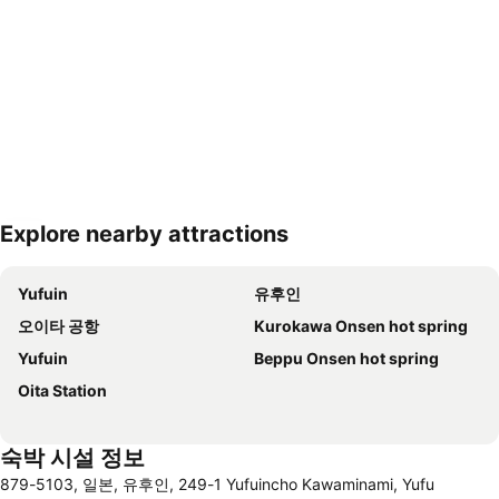
Explore nearby attractions
지도 확대하기
Yufuin
유후인
오이타 공항
Kurokawa Onsen hot spring
Yufuin
Beppu Onsen hot spring
Oita Station
숙박 시설 정보
879-5103, 일본, 유후인, 249-1 Yufuincho Kawaminami, Yufu