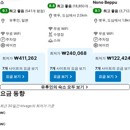
소
Nono Beppu
8.8
최고 좋음
(
18,850개 평점
)
9.1
9.1
최고 좋음
(
541개 평점
)
최고 좋음
(
3,71
벳푸, 도심에서 2.0km
유후인, 일본
벳푸, 도심에서 1.8k
무료 WiFi
무료 WiFi
무료 WiFi
수영장
주차장
주차장
스파
에어컨
에어컨
요금 보기
₩240,068
최저가
요금 보기
요금 보기
₩411,262
₩122,42
최저가
최저가
7개
사이트의 요금 보기
7개
사이트의 요금 보기
7개
사이트의 요금 보
요금 보기
요금 보기
요금 보기
유후인의 숙소 모두 보기
요금 동향
최근 30일간 trivago의 최저가 기준
₩0
₩0