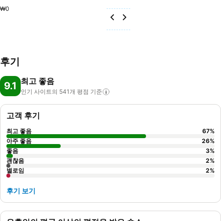
₩0
후기
최고 좋음
9.1
인기 사이트의 541개 평점
기준
고객 후기
최고 좋음
67
%
아주 좋음
26
%
좋음
3
%
괜찮음
2
%
별로임
2
%
후기 보기