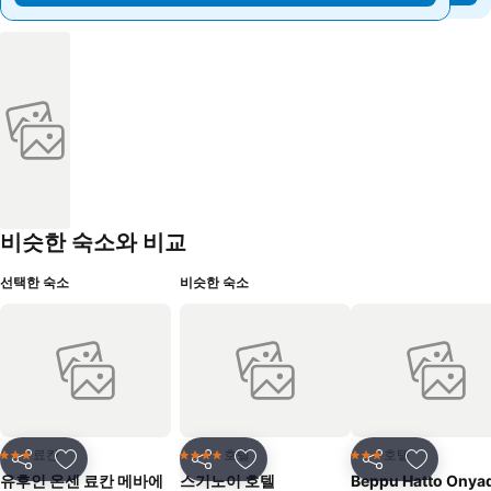
비슷한 숙소와 비교
선택한 숙소
비슷한 숙소
료칸
호텔
호텔
3 성급
4 성급
3 성급
공유
즐겨찾기에 추가
공유
즐겨찾기에 추가
공유
즐겨찾기
유후인 온센 료칸 메바에
스기노이 호텔
Beppu Hatto Onya