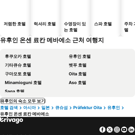
저렴한 호텔
럭셔리 호텔
수영장이 있
스파 호텔
주차 
는 호텔
텔
유후인 온센 료칸 메바에소 근처 여행지
후쿠오카 호텔
유후인 호텔
기타큐슈 호텔
벳푸 호텔
구마모토 호텔
Oita 호텔
Minamioguni 호텔
Aso 호텔
Saga 호텔
유후인의 숙소 모두 보기
호텔 검색
아시아
일본
큐슈섬
Präfektur Oita
유후인
유후인 온센 료칸 메바에소
Facebook
Twitter
Insta
Yo