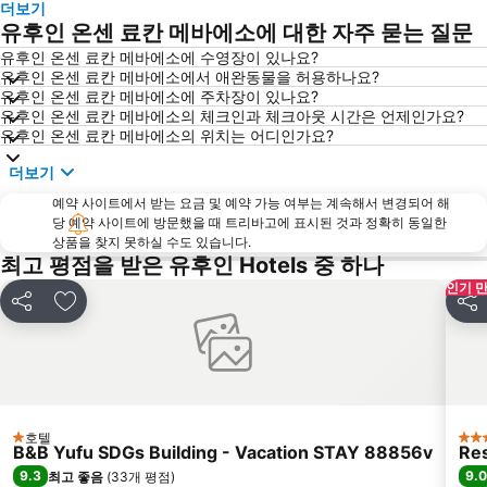
더보기
유후인 온센 료칸 메바에소에 대한 자주 묻는 질문
유후인 온센 료칸 메바에소에 수영장이 있나요?
유후인 온센 료칸 메바에소에서 애완동물을 허용하나요?
유후인 온센 료칸 메바에소에 주차장이 있나요?
유후인 온센 료칸 메바에소의 체크인과 체크아웃 시간은 언제인가요?
유후인 온센 료칸 메바에소의 위치는 어디인가요?
더보기
예약 사이트에서 받는 요금 및 예약 가능 여부는 계속해서 변경되어 해
당 예약 사이트에 방문했을 때 트리바고에 표시된 것과 정확히 동일한
상품을 찾지 못하실 수도 있습니다.
최고 평점을 받은 유후인 Hotels 중 하나
인기 
공유
즐겨찾기에 추가
공유
호텔
1 성급
5 
B&B Yufu SDGs Building - Vacation STAY 88856v
Res
9.3
9.0
최고 좋음
(
33개 평점
)