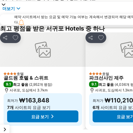
더보기
예약 사이트에서 받는 요금 및 예약 가능 여부는 계속해서 변경되어 해당 예
다.
최고 평점을 받은 서귀포 Hotels 중 하나
즐겨찾기에 추가
즐겨찾기에 추가
공유
공유
호텔
호텔
4 성급
4 성급
골드원 호텔 & 스위트
파크선샤인 제주
9.1
9.1
최고 좋음
(
2,952개 평점
)
최고 좋음
(
4,036개 
서귀포, 도심에서 3.7km
서귀포, 도심에서 1.3km
₩163,848
₩110,21
최저가
최저가
7개
사이트의 요금 보기
6개
사이트의 요금 보
요금 보기
요금 보