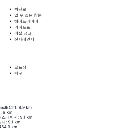
벽난로
열 수 있는 창문
헤어드라이어
커피포트
객실 금고
전자레인지
골프장
탁구
lli Cliff
:
8.9
km
엄
:
9
km
린스테이지
:
9.1
km
있다
:
9.1
km
464.9
km