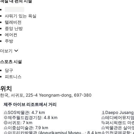
객실 내 편의 시설
샤워기 있는 욕실
텔레비전
중앙 난방
에어컨
주방
더보기
스포츠 시설
당구
피트니스
위치
한국, 서귀포, 225-4 Yeongnam-dong, 697-380
제주 아이브 리조트에서 거리
SOS박물관
:
4.7
km
Daepo Jusangjeo
제주월드컵경기장
:
4.8
km
테디베어뮤지
서귀포
:
7
km
퍼시픽랜드 마
이중섭미술관
:
7.9
km
박물관은 살아
아프리카박물관 (Apeurikamisul Museum)
:
8.4
km
인천국제공항
: