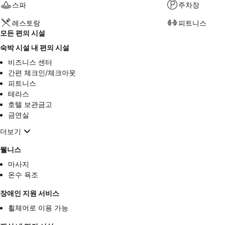
스파
주차장
레스토랑
피트니스
모든 편의 시설
숙박 시설 내 편의 시설
비즈니스 센터
간편 체크인/체크아웃
피트니스
테라스
호텔 보관금고
금연실
더보기
웰니스
마사지
온수 욕조
장애인 지원 서비스
휠체어로 이용 가능