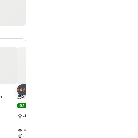
즐겨찾기에 추가
즐겨찾기에 추가
호텔
호텔
5 성급
5 성급
공유
공유
n
롯데 호텔 제주
Shinhwa Jeju Shinhwa
Hotels
9.1
최고 좋음
(
9,833개 평점
)
8.6
최고 좋음
(
5,952개 평점
제주시, 도심에서 30.1km
제주시, 도심에서 29.3km
무료 WiFi
무료 WiFi
수영장