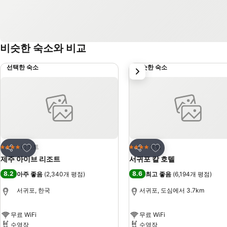
비슷한 숙소와 비교
선택한 숙소
비슷한 숙소
다음
즐겨찾기에 추가
즐겨찾기에 추가
리조트
호텔
4 성급
4 성급
공유
공유
제주 아이브 리조트
서귀포 칼 호텔
8.2
8.6
아주 좋음
(
2,340개 평점
)
최고 좋음
(
6,194개 평점
)
서귀포, 한국
서귀포, 도심에서 3.7km
무료 WiFi
무료 WiFi
수영장
수영장