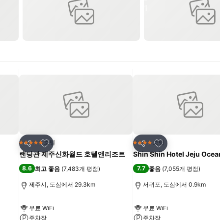
즐겨찾기에 추가
즐겨찾기에 추가
호텔
호텔
5 성급
4 성급
공유
공유
랜딩관 제주신화월드 호텔앤리조트
Shin Shin Hotel Jeju Ocea
8.6
7.7
최고 좋음
(
7,483개 평점
)
좋음
(
7,055개 평점
)
제주시, 도심에서 29.3km
서귀포, 도심에서 0.9km
무료 WiFi
무료 WiFi
주차장
주차장