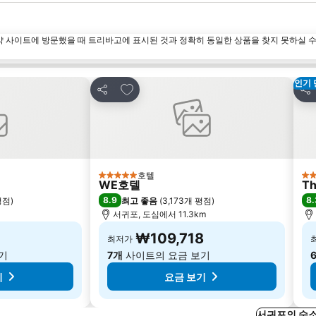
약 사이트에 방문했을 때 트리바고에 표시된 것과 정확히 동일한 상품을 찾지 못하실 
인기 
즐겨찾기에 추가
공유
공
호텔
5 성급
4 
WE호텔
Th
8.9
8.
평점
)
최고 좋음
(
3,173개 평점
)
서귀포, 도심에서 11.3km
0
₩109,718
최저가
기
7개
사이트의 요금 보기
기
요금 보기
서귀포의 숙소