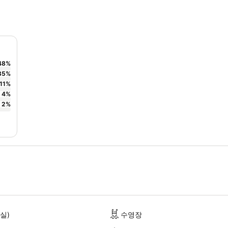
48
%
35
%
11
%
4
%
2
%
실)
수영장