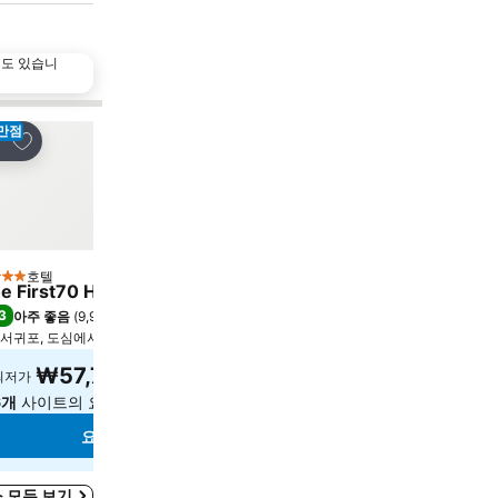
수도 있습니
만점
즐겨찾기에 추가
즐겨찾기에 추가
유
공유
호텔
호텔
성급
5 성급
e First70 Hotel
Grand Josun Jeju
3
9.1
아주 좋음
(
9,928개 평점
)
최고 좋음
(
3,575개 평점
)
서귀포, 도심에서 1.0km
서귀포, 도심에서 14.1km
₩57,769
₩202,044
최저가
최저가
6개
사이트의 요금 보기
5개
사이트의 요금 보기
요금 보기
요금 보기
 모두 보기