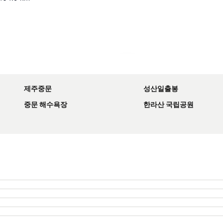
지도 확대하기
제주중문
성산일출봉
중문 해수욕장
한라산 국립공원