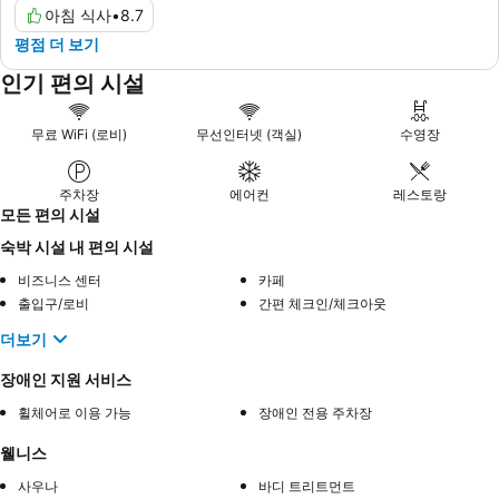
아침 식사
•
8.7
평점 더 보기
인기 편의 시설
무료 WiFi (로비)
무선인터넷 (객실)
수영장
주차장
에어컨
레스토랑
모든 편의 시설
숙박 시설 내 편의 시설
비즈니스 센터
카페
출입구/로비
간편 체크인/체크아웃
더보기
장애인 지원 서비스
휠체어로 이용 가능
장애인 전용 주차장
웰니스
사우나
바디 트리트먼트