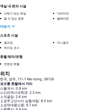
객실 내 편의 시설
샤워기 있는 욕실
다리미대
열 수 있는 창문
텔레비전
더보기
스포츠 시설
골프장
미니골프
하이킹 코스
호텔 테마/유형
컨벤션 호텔
위치
한국, 경주, 111-1 Ma-dong, 38126
코오롱 호텔에서 거리
불국사
:
0.9
km
신라역사과학관
:
2.3
km
석굴암
:
2.6
km
경주고선사지 삼층석탑
:
9.5
km
성덕대왕신종
:
9.7
km
분황사
:
9.9
km