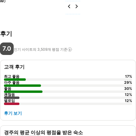
₩0
후기
7.0
인기 사이트의 3,509개 평점
기준
고객 후기
최고 좋음
17
%
아주 좋음
29
%
좋음
30
%
괜찮음
12
%
별로임
12
%
후기 보기
경주의 평균 이상의 평점을 받은 숙소