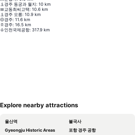
경주 동궁과 월지
:
10
km
교동최씨고택
:
10.6
km
경주 오릉
:
10.9
km
경주
:
11.6
km
경주
:
16.5
km
인천국제공항
:
317.9
km
Explore nearby attractions
지도 확대하기
울산역
불국사
Gyeongju Historic Areas
포항 경주 공항