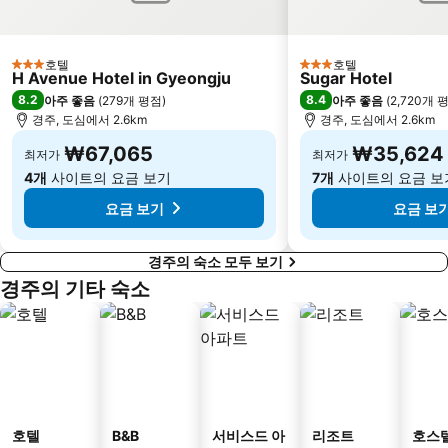
호텔
호텔
3 성급
3 성급
H Avenue Hotel in Gyeongju
Sugar Hotel
8.2
8.4
아주 좋음
(
279개 평점
)
아주 좋음
(
2,720개 
경주, 도심에서 2.6km
경주, 도심에서 2.6km
₩67,065
₩35,624
최저가
최저가
4개
사이트의 요금 보기
7개
사이트의 요금 보
요금 보기
요금 보
경주의 숙소 모두 보기
경주의 기타 숙소
호텔
B&B
서비스드 아
리조트
호스