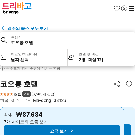
즐겨찾기
로그인
메
경주의 숙소 모두 보기
여행지
코오롱 호텔
체크인/체크아웃
인원 및 객실
날짜 선택
2명, 객실 1개
수수료가 검색 순위에 미치는 영향
코오롱 호텔
공유
즐
호텔
7.0
(
3,509개 평점
)
4 성급
한국, 경주, 111-1 Ma-dong, 38126
₩87,684
₩87,684
최저가
최저가
7개
사이트의 요금 보기
7개
사이트의 요금 보기
요금 보기
요금 보기