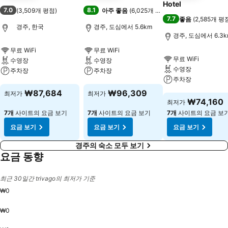
Hotel
7.0
8.1
(
3,509개 평점
)
아주 좋음
(
6,025개 평점
)
7.7
좋음
(
2,585개 평
경주, 한국
경주, 도심에서 5.6km
경주, 도심에서 6.3k
무료 WiFi
무료 WiFi
무료 WiFi
수영장
수영장
수영장
주차장
주차장
주차장
요금 보기
요금 보기
₩87,684
₩96,309
최저가
최저가
요금 보기
₩74,160
최저가
7개
사이트의 요금 보기
7개
사이트의 요금 보기
7개
사이트의 요금 보
요금 보기
요금 보기
요금 보기
경주의 숙소 모두 보기
요금 동향
최근 30일간 trivago의 최저가 기준
₩0
₩0