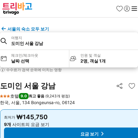
즐겨찾기
로그인
메
서울의 숙소 모두 보기
여행지
도미인 서울 강남
체크인/체크아웃
인원 및 객실
날짜 선택
2명, 객실 1개
수수료가 검색 순위에 미치는 영향
도미인 서울 강남
공유
즐
호텔
9.0
최고 좋음
(
9,243개 평점
)
3 성급
한국, 서울, 134 Bongeunsa-ro, 06124
₩145,750
₩145,750
최저가
최저가
9개
사이트의 요금 보기
9개
사이트의 요금 보기
요금 보기
요금 보기