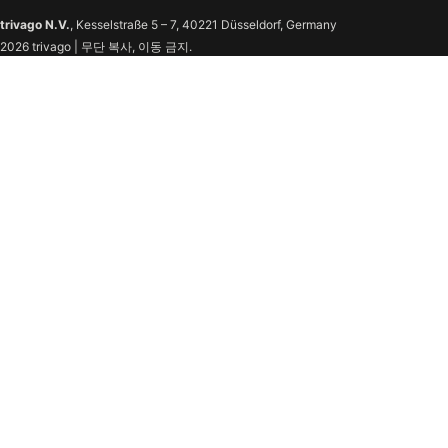
trivago N.V.
, Kesselstraße 5 – 7, 40221 Düsseldorf, Germany
2026 trivago | 무단 복사, 이동 금지.