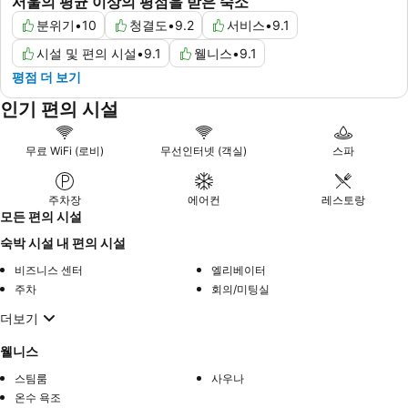
서울의 평균 이상의 평점을 받은 숙소
분위기
•
10
청결도
•
9.2
서비스
•
9.1
시설 및 편의 시설
•
9.1
웰니스
•
9.1
평점 더 보기
인기 편의 시설
무료 WiFi (로비)
무선인터넷 (객실)
스파
주차장
에어컨
레스토랑
모든 편의 시설
숙박 시설 내 편의 시설
비즈니스 센터
엘리베이터
주차
회의/미팅실
더보기
웰니스
스팀룸
사우나
온수 욕조