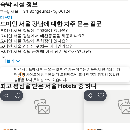
숙박 시설 정보
홍대
송도
한국, 서울, 134 Bongeunsa-ro, 06124
잠실
잠실 야구경기장
더보기
롯데월드
월미도
도미인 서울 강남에 대한 자주 묻는 질문
마포구
영등포역
도미인 서울 강남에 수영장이 있나요?
도미인 서울 강남에서 애완동물을 허용하나요?
종로
수원역
도미인 서울 강남에 주차장이 있나요?
인사동
잠실종합운동장
도미인 서울 강남의 위치는 어디인가요?
도미인 서울 강남 근처에 어떤 인기 명소가 있나요?
서울대공원
용산
더보기
코엑스
광화문
예약 사이트에서 받는 요금 및 예약 가능 여부는 계속해서 변경되어 해
라까사호텔 광명
송파구
당 예약 사이트에 방문했을 때 트리바고에 표시된 것과 정확히 동일한
건대
Jongno
상품을 찾지 못하실 수도 있습니다.
최고 평점을 받은 서울 Hotels 중 하나
동대문시장
동대문시장
서초구
구로구
공유
즐겨찾기에 추가
공유
즐겨찾기에 
광진구
양양국제공항
이태원
을지로
경복궁
예술의전당
남대문시장
강서