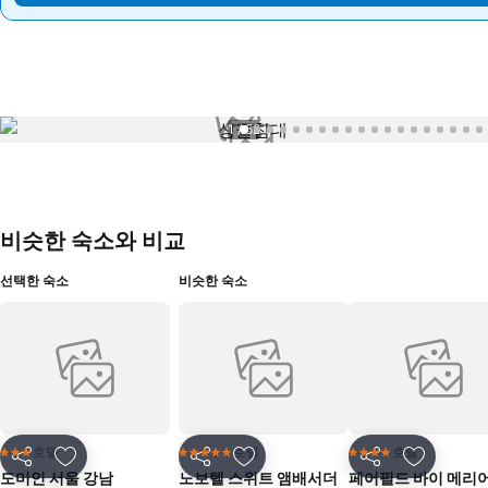
1 / 52
비슷한 숙소와 비교
선택한 숙소
비슷한 숙소
호텔
호텔
호텔
3 성급
5 성급
4 성급
공유
즐겨찾기에 추가
공유
즐겨찾기에 추가
공유
즐겨찾기
도미인 서울 강남
노보텔 스위트 앰배서더
페어필드 바이 메리