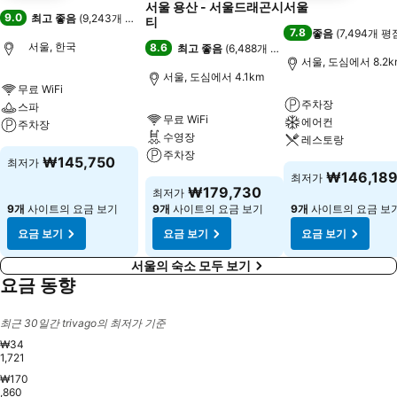
서울 용산 - 서울드래곤시
서울
9.0
최고 좋음
(
9,243개 평점
)
티
7.8
좋음
(
7,494개 평
서울, 한국
8.6
최고 좋음
(
6,488개 평점
)
서울, 도심에서 8.2k
서울, 도심에서 4.1km
무료 WiFi
주차장
스파
무료 WiFi
에어컨
주차장
수영장
레스토랑
주차장
₩145,750
최저가
₩146,18
최저가
₩179,730
최저가
9개
사이트의 요금 보기
9개
사이트의 요금 보기
9개
사이트의 요금 보
요금 보기
요금 보기
요금 보기
서울의 숙소 모두 보기
요금 동향
최근 30일간 trivago의 최저가 기준
₩34
1,721
₩170
,860
Saturday, August 22
₩308,164