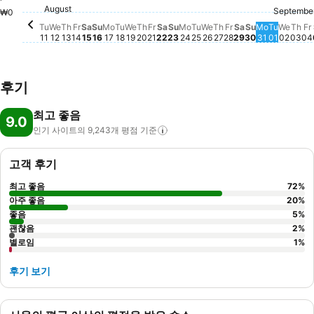
Saturday, August 15
₩291,564
Friday, August 21
₩249,366
F
₩
Friday, August 14
₩237,665
Saturday, Aug
₩231,074
Sunday, August 16
₩226,810
Friday, August 
₩227,445
Sunday, August 23
₩195,108
August
Thursday, August 13
₩186,971
Thursday, August 20
₩187,362
Thu
₩1
Tuesday, August 11
₩181,357
Wednesday, August 12
₩183,912
Wednesday, August 19
₩183,814
Monday, August 24
₩183,473
Thursday, August
₩183,245
Tuesday, August 25
₩178,753
Wednesday, August
₩178,428
Sunday, Aug
₩173,757
Septembe
Tuesday, August 18
₩166,385
Wedn
₩165
Monday, August 17
₩162,219
Monday, 
₩163,749
Tuesday
₩163,7
₩0
Tu
We
Th
Fr
Sa
Su
Mo
Tu
We
Th
Fr
Sa
Su
Mo
Tu
We
Th
Fr
Sa
Su
Mo
Tu
We
Th
Fr
11
12
13
14
15
16
17
18
19
20
21
22
23
24
25
26
27
28
29
30
31
01
02
03
04
후기
최고 좋음
9.0
인기 사이트의 9,243개 평점
기준
고객 후기
최고 좋음
72
%
아주 좋음
20
%
좋음
5
%
괜찮음
2
%
별로임
1
%
후기 보기