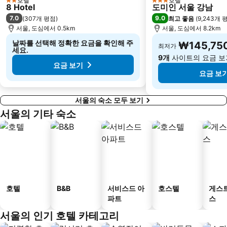
호텔
호텔
2 성급
3 성급
8 Hotel
도미인 서울 강남
신도림
송도 컨벤시아
7.0
9.0
(
307개 평점
)
최고 좋음
(
9,243개 
서울, 도심에서 0.5km
서울, 도심에서 8.2km
중구
중구
날짜를 선택해 정확한 요금을 확인해 주
사당
양재
₩145,75
최저가
세요.
9개
사이트의 요금 보
김포국제공항
소래
요금 보기
요금 보
서울의 숙소 모두 보기
서울의 기타 숙소
호텔
B&B
서비스드 아
호스텔
게스
파트
스
서울의 인기 호텔 카테고리