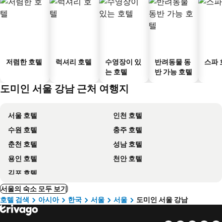
저렴한 호텔
럭셔리 호텔
수영장이 있
반려동물 동
스파 
는 호텔
반 가능 호텔
도미인 서울 강남 근처 여행지
서울 호텔
인천 호텔
수원 호텔
충주 호텔
춘천 호텔
성남 호텔
용인 호텔
천안 호텔
김포 호텔
서울의 숙소 모두 보기
호텔 검색
아시아
한국
서울
서울
도미인 서울 강남