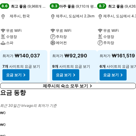
8.6
8.3
8.7
최고 좋음
(
9,968개 평점
)
아주 좋음
(
9,110개 평점
)
최고 좋음
(
9,42
제주시, 한국
제주시, 도심에서 2.2km
제주시, 도심에서 4.
무료 WiFi
무료 WiFi
무료 WiFi
수영장
주차장
수영장
스파
에어컨
주차장
₩140,037
₩92,290
₩161,519
최저가
최저가
최저가
7개
사이트의 요금 보기
9개
사이트의 요금 보기
6개
사이트의 요금 보
요금 보기
요금 보기
요금 보기
제주시의 숙소 모두 보기
요금 동향
최근 30일간 trivago의 최저가 기준
₩0
₩0