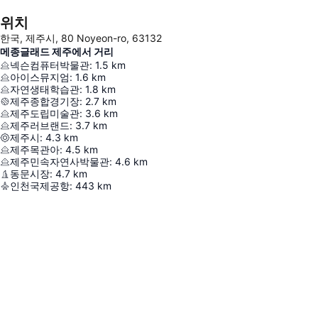
위치
한국, 제주시, 80 Noyeon-ro, 63132
메종글래드 제주에서 거리
넥슨컴퓨터박물관
:
1.5
km
아이스뮤지엄
:
1.6
km
자연생태학습관
:
1.8
km
제주종합경기장
:
2.7
km
제주도립미술관
:
3.6
km
제주러브랜드
:
3.7
km
제주시
:
4.3
km
제주목관아
:
4.5
km
제주민속자연사박물관
:
4.6
km
동문시장
:
4.7
km
인천국제공항
:
443
km