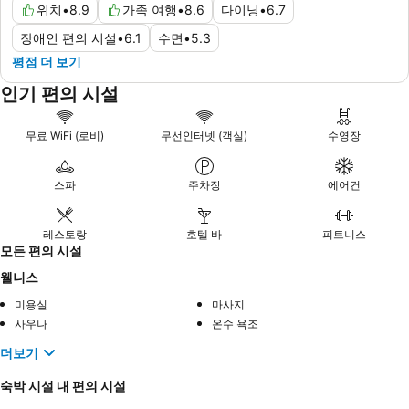
위치
•
8.9
가족 여행
•
8.6
다이닝
•
6.7
장애인 편의 시설
•
6.1
수면
•
5.3
평점 더 보기
인기 편의 시설
무료 WiFi (로비)
무선인터넷 (객실)
수영장
스파
주차장
에어컨
레스토랑
호텔 바
피트니스
모든 편의 시설
웰니스
미용실
마사지
사우나
온수 욕조
더보기
숙박 시설 내 편의 시설