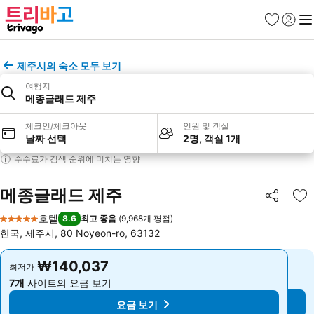
즐겨찾기
로그인
메
제주시의 숙소 모두 보기
여행지
메종글래드 제주
체크인/체크아웃
인원 및 객실
날짜 선택
2명, 객실 1개
수수료가 검색 순위에 미치는 영향
메종글래드 제주
공유
즐
호텔
8.6
최고 좋음
(
9,968개 평점
)
5 성급
한국, 제주시, 80 Noyeon-ro, 63132
₩140,037
₩140,037
최저가
최저가
7개
사이트의 요금 보기
7개
사이트의 요금 보기
요금 보기
요금 보기