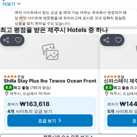
더보기
예약 사이트에서 받는 요금 및 예약 가능 여부는 계속해서 변경되어 해
당 예약 사이트에 방문했을 때 트리바고에 표시된 것과 정확히 동일한
상품을 찾지 못하실 수도 있습니다.
최고 평점을 받은 제주시 Hotels 중 하나
공유
즐겨찾기에 추가
공유
즐겨찾기
호텔
호텔
4 성급
4 성급
Shilla Stay Plus Iho Tewoo Ocean Front
신라스테이 제
8.9
8.5
최고 좋음
(
785개 평점
)
최고 좋음
(
8,
제주시, 도심에서 10.1km
제주시, 도심에서 
₩163,618
₩144
최저가
최저가
4개
사이트의 요금 보기
5개
사이트의 
요금 보기
요
제주시의 숙소 모두 보기