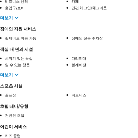
비즈니스 센터
카페
출입구/로비
간편 체크인/체크아웃
더보기
장애인 지원 서비스
휠체어로 이용 가능
장애인 전용 주차장
객실 내 편의 시설
샤워기 있는 욕실
다리미대
열 수 있는 창문
텔레비전
더보기
스포츠 시설
골프장
피트니스
호텔 테마/유형
컨벤션 호텔
어린이 서비스
키즈 클럽