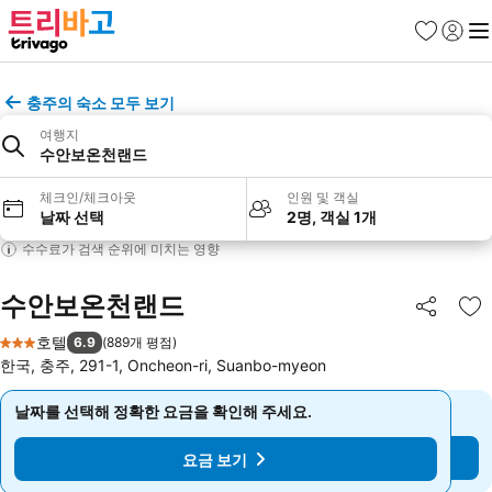
즐겨찾기
로그인
메
충주의 숙소 모두 보기
여행지
수안보온천랜드
체크인/체크아웃
인원 및 객실
날짜 선택
2명, 객실 1개
수수료가 검색 순위에 미치는 영향
수안보온천랜드
공유
즐
호텔
6.9
(
889개 평점
)
3 성급
한국, 충주, 291-1, Oncheon-ri, Suanbo-myeon
날짜를 선택해 정확한 요금을 확인해 주세요.
날짜를 선택해 정확한 요금을 확인해 주세요.
요금 보기
요금 보기