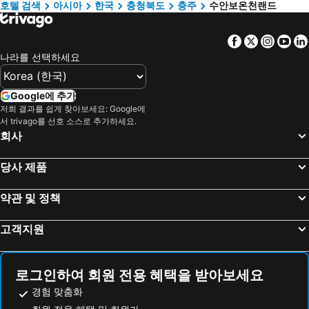
호텔 검색
아시아
한국
충청북도
충주
수안보온천랜드
Facebook
Twitter
Insta
Yo
나라를 선택하세요
Google에 추가
저희 결과를 쉽게 찾아보세요: Google에
서 trivago를 선호 소스로 추가하세요.
회사
당사 제품
약관 및 정책
고객지원
로그인하여 회원 전용 혜택을 받아보세요
경험 맞춤화