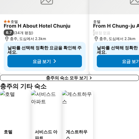
호텔
호텔
2 성급
From H About Hotel Chunju
From H Chung-ju A
6.7
/
(
34개 평점
)
평점 없음
충주, 도심에서 2.3km
충주, 도심에서 2.3km
날짜를 선택해 정확한 요금을 확인해 주
날짜를 선택해 정확한
세요.
세요.
요금 보기
요금 보
충주의 숙소 모두 보기
충주의 기타 숙소
호텔
서비스드 아
게스트하우
파트
스