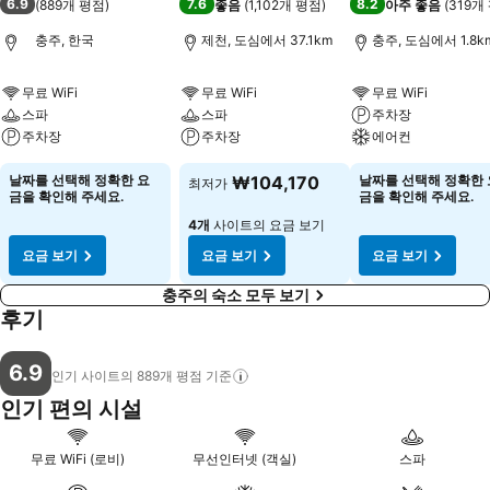
6.9
7.6
8.2
(
889개 평점
)
좋음
(
1,102개 평점
)
아주 좋음
(
319개
충주, 한국
제천, 도심에서 37.1km
충주, 도심에서 1.8k
무료 WiFi
무료 WiFi
무료 WiFi
스파
스파
주차장
주차장
주차장
에어컨
날짜를 선택해 정확한 요
₩104,170
날짜를 선택해 정확한 
최저가
금을 확인해 주세요.
금을 확인해 주세요.
4개
사이트의 요금 보기
요금 보기
요금 보기
요금 보기
충주의 숙소 모두 보기
후기
6.9
인기 사이트의 889개 평점
기준
인기 편의 시설
무료 WiFi (로비)
무선인터넷 (객실)
스파