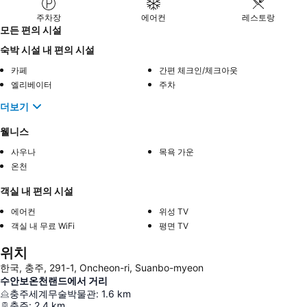
주차장
에어컨
레스토랑
모든 편의 시설
숙박 시설 내 편의 시설
카페
간편 체크인/체크아웃
엘리베이터
주차
더보기
웰니스
사우나
목욕 가운
온천
객실 내 편의 시설
에어컨
위성 TV
객실 내 무료 WiFi
평면 TV
위치
한국, 충주, 291-1, Oncheon-ri, Suanbo-myeon
수안보온천랜드에서 거리
충주세계무술박물관
:
1.6
km
충주
:
2.4
km