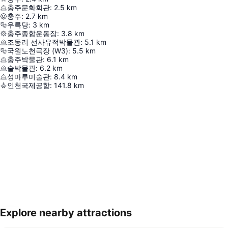
충주문화회관
:
2.5
km
충주
:
2.7
km
우륵당
:
3
km
충주종합운동장
:
3.8
km
조동리 선사유적박물관
:
5.1
km
국원노천극장 (W3)
:
5.5
km
충주박물관
:
6.1
km
술박물관
:
6.2
km
성마루미술관
:
8.4
km
인천국제공항
:
141.8
km
Explore nearby attractions
지도 확대하기