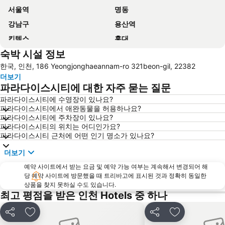
서울역
명동
강남구
용산역
킨텍스
홍대
숙박 시설 정보
송도
월미도
한국, 인천, 186 Yeongjonghaeannam-ro 321beon-gil, 22382
마포구
영등포역
더보기
종로
인사동
파라다이스시티에 대한 자주 묻는 질문
서울대공원
용산
파라다이스시티에 수영장이 있나요?
파라다이스시티에서 애완동물을 허용하나요?
광화문
라까사호텔 광명
파라다이스시티에 주차장이 있나요?
송파구
Jongno
파라다이스시티의 위치는 어디인가요?
파라다이스시티 근처에 어떤 인기 명소가 있나요?
구로구
서초구
더보기
양양국제공항
이태원
예약 사이트에서 받는 요금 및 예약 가능 여부는 계속해서 변경되어 해
을지로
경복궁
당 예약 사이트에 방문했을 때 트리바고에 표시된 것과 정확히 동일한
예술의전당
남대문시장
상품을 찾지 못하실 수도 있습니다.
최고 평점을 받은 인천 Hotels 중 하나
강서
신도림
송도 컨벤시아
중구
공유
즐겨찾기에 추가
공유
즐겨찾기에 