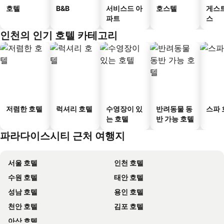
호텔
B&B
서비스드 아
호스텔
게스
파트
스
인천의 인기 호텔 카테고리
저렴한 호텔
럭셔리 호텔
수영장이 있
반려동물 동
스파 
는 호텔
반 가능 호텔
파라다이스시티 근처 여행지
서울 호텔
인천 호텔
수원 호텔
태안 호텔
성남 호텔
용인 호텔
천안 호텔
김포 호텔
아산 호텔