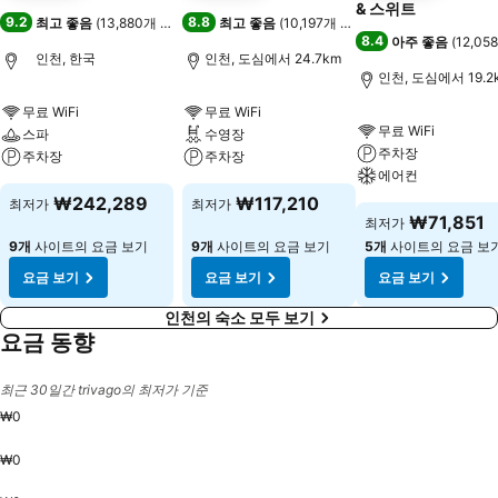
& 스위트
9.2
8.8
최고 좋음
(
13,880개 평점
)
최고 좋음
(
10,197개 평점
)
8.4
아주 좋음
(
12,0
인천, 한국
인천, 도심에서 24.7km
인천, 도심에서 19.2
무료 WiFi
무료 WiFi
무료 WiFi
스파
수영장
주차장
주차장
주차장
에어컨
₩242,289
₩117,210
최저가
최저가
₩71,851
최저가
9개
사이트의 요금 보기
9개
사이트의 요금 보기
5개
사이트의 요금 보
요금 보기
요금 보기
요금 보기
인천의 숙소 모두 보기
요금 동향
최근 30일간 trivago의 최저가 기준
₩0
₩0