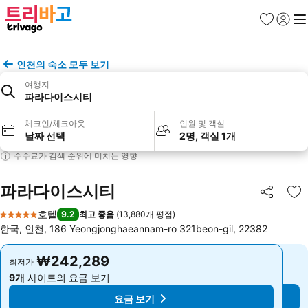
즐겨찾기
로그인
메
인천의 숙소 모두 보기
여행지
파라다이스시티
체크인/체크아웃
인원 및 객실
날짜 선택
2명, 객실 1개
수수료가 검색 순위에 미치는 영향
파라다이스시티
공유
즐
호텔
9.2
최고 좋음
(
13,880개 평점
)
5 성급
한국, 인천, 186 Yeongjonghaeannam-ro 321beon-gil, 22382
₩242,289
₩242,289
최저가
최저가
9개
사이트의 요금 보기
9개
사이트의 요금 보기
요금 보기
요금 보기