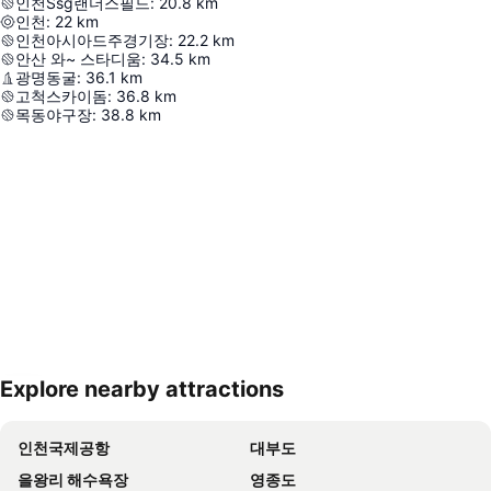
인천Ssg랜더스필드
:
20.8
km
인천
:
22
km
인천아시아드주경기장
:
22.2
km
안산 와~ 스타디움
:
34.5
km
광명동굴
:
36.1
km
고척스카이돔
:
36.8
km
목동야구장
:
38.8
km
Explore nearby attractions
지도 확대하기
인천국제공항
대부도
을왕리 해수욕장
영종도