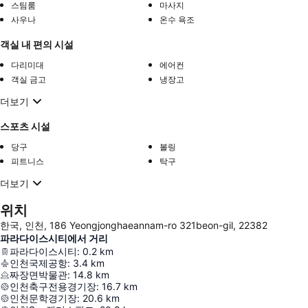
스팀룸
마사지
사우나
온수 욕조
객실 내 편의 시설
다리미대
에어컨
객실 금고
냉장고
더보기
스포츠 시설
당구
볼링
피트니스
탁구
더보기
위치
한국, 인천, 186 Yeongjonghaeannam-ro 321beon-gil, 22382
파라다이스시티에서 거리
파라다이스시티
:
0.2
km
인천국제공항
:
3.4
km
짜장면박물관
:
14.8
km
인천축구전용경기장
:
16.7
km
인천문학경기장
:
20.6
km