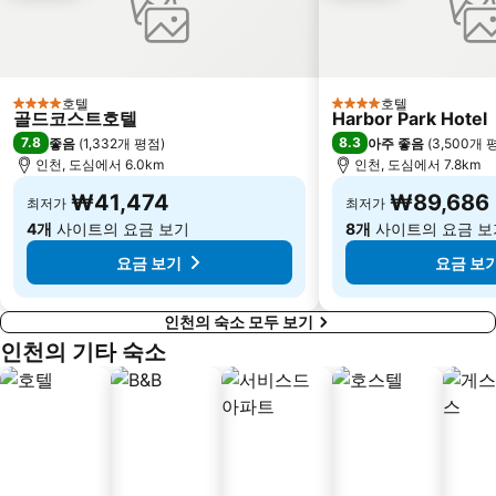
중구
사당
인천공항 환승역
양재
김포국제공항
소래
서대문
신림
호텔
호텔
4 성급
4 성급
골드코스트호텔
Harbor Park Hotel
명동성당
세종시 아트센터
7.8
8.3
좋음
(
1,332개 평점
)
아주 좋음
(
3,500개 
인천, 도심에서 6.0km
인천, 도심에서 7.8km
당산
문학경기장
북한산 국립공원
₩41,474
Hongdae
₩89,686
최저가
최저가
4개
사이트의 요금 보기
8개
사이트의 요금 보
덕수궁
서울월드컵경기장
요금 보기
요금 보
인천의 숙소 모두 보기
인천의 기타 숙소