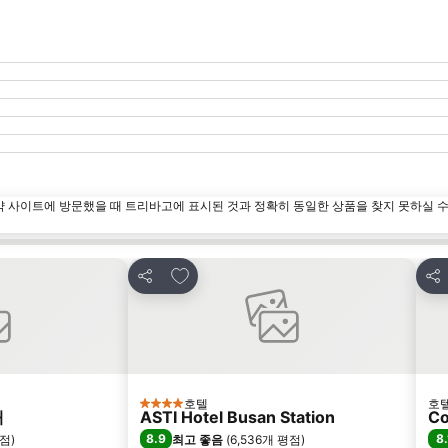
약 사이트에 방문했을 때 트리바고에 표시된 것과 정확히 동일한 상품을 찾지 못하실 
즐겨찾기에 추가
공유
공
호텔
호
4 성급
대
ASTI Hotel Busan Station
Co
8.9
8.
평점
)
최고 좋음
(
6,536개 평점
)