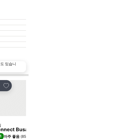
수도 있습니
즐겨찾기에 추가
즐겨찾기에 추가
유
공유
텔
호텔
3 성급
nnect Busan Hotel & Residence
Hotel Foret Premier 
1
8.4
아주 좋음
(
851개 평점
)
아주 좋음
(
6,344개 평점
)