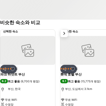
비슷한 숙소와 비교
선택한 숙소
비슷한 숙소
다음
즐겨찾기에 추가
즐겨찾기에 추가
호텔
호텔
5 성급
5 성급
공유
공유
파크 하얏트 부산
롯데 호텔 부산
9.2
9.1
최고 좋음
(
9,700개 평점
)
최고 좋음
(
15,775개 평점
)
부산, 한국
부산, 도심에서 3.1km
무료 WiFi
무료 WiFi
수영장
수영장