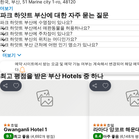
한국, 부산, 51 Marine city 1-ro, 48120
더보기
파크 하얏트 부산에 대한 자주 묻는 질문
파크 하얏트 부산에 수영장이 있나요?
파크 하얏트 부산에서 애완동물을 허용하나요?
파크 하얏트 부산에 주차장이 있나요?
파크 하얏트 부산의 위치는 어디인가요?
파크 하얏트 부산 근처에 어떤 인기 명소가 있나요?
더보기
예약 사이트에서 받는 요금 및 예약 가능 여부는 계속해서 변경되어 해당 예
다.
최고 평점을 받은 부산 Hotels 중 하나
즐겨찾기에 추가
즐겨찾기에 추가
공유
공유
호텔
호텔
2 성급
4 성급
Gwanganli Hotel 1
라마다 앙코르 해운
9.1
8.4
최고 좋음
(
4,692개 평점
)
아주 좋음
(
6,148개 