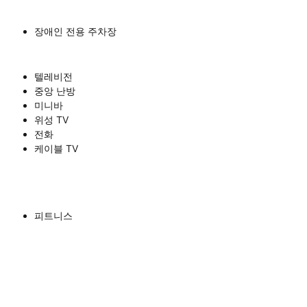
장애인 전용 주차장
텔레비전
중앙 난방
미니바
위성 TV
전화
케이블 TV
피트니스