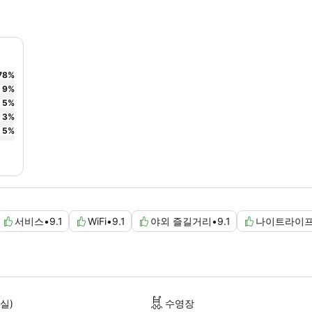
78
%
9
%
5
%
3
%
5
%
서비스
•
9.1
WiFi
•
9.1
야외 즐길거리
•
9.1
나이트라이
실)
수영장