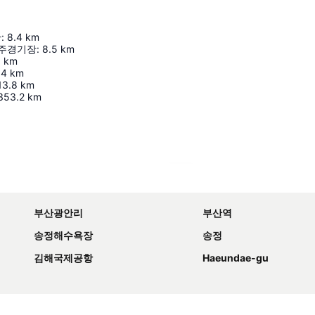
관
:
8.4
km
 주경기장
:
8.5
km
1
km
.4
km
13.8
km
353.2
km
지도 확대하기
부산광안리
부산역
송정해수욕장
송정
김해국제공항
Haeundae-gu