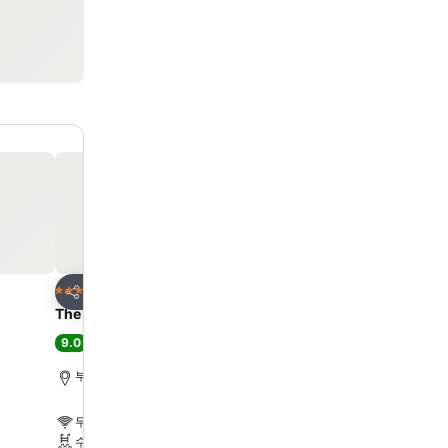
즐겨찾기에 추가
즐겨찾기에 추가
호텔
호텔
5 성급
4 성급
공유
공유
The Westin Josun Busan
이비스 앰배서더 부산 시티
9.0
8.4
최고 좋음
(
9,238개 평점
)
아주 좋음
(
4,506개 평
부산, 도심에서 7.6km
부산, 도심에서 2.3km
무료 WiFi
무료 WiFi
수영장
주차장