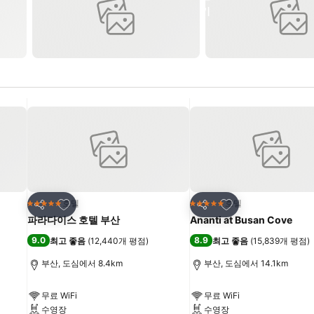
즐겨찾기에 추가
즐겨찾기에 추가
호텔
호텔
5 성급
5 성급
공유
공유
파라다이스 호텔 부산
Ananti at Busan Cove
9.0
8.9
최고 좋음
(
12,440개 평점
)
최고 좋음
(
15,839개 평점
)
부산, 도심에서 8.4km
부산, 도심에서 14.1km
무료 WiFi
무료 WiFi
수영장
수영장