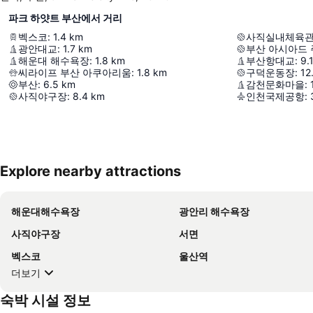
파크 하얏트 부산에서 거리
벡스코
:
1.4
km
사직실내체육
광안대교
:
1.7
km
부산 아시아드
해운대 해수욕장
:
1.8
km
부산항대교
:
9.
씨라이프 부산 아쿠아리움
:
1.8
km
구덕운동장
:
12
부산
:
6.5
km
감천문화마을
:
사직야구장
:
8.4
km
인천국제공항
:
Explore nearby attractions
해운대해수욕장
광안리 해수욕장
사직야구장
서면
벡스코
울산역
더보기
숙박 시설 정보