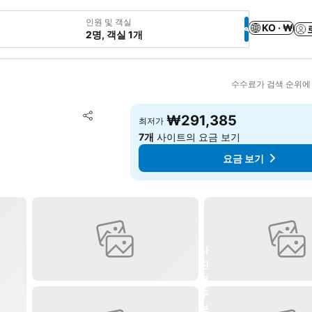
웃
인원 및 객실
KO · ₩
2명, 객실 1개
수수료가 검색 순위에
즐겨찾기에 추가
₩291,385
최저가
공유
7개
사이트의 요금 보기
요금 보기