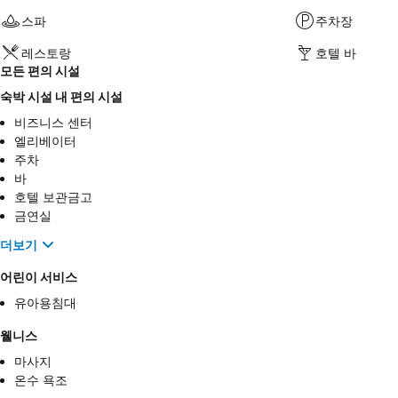
스파
주차장
레스토랑
호텔 바
모든 편의 시설
숙박 시설 내 편의 시설
비즈니스 센터
엘리베이터
주차
바
호텔 보관금고
금연실
더보기
어린이 서비스
유아용침대
웰니스
마사지
온수 욕조