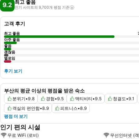
최고 좋음
9.2
인기 사이트의 9,700개 평점
기준
고객 후기
최고 좋음
아주 좋음
좋음
괜찮음
별로임
후기 보기
부산의 평균 이상의 평점을 받은 숙소
분위기
•
9.8
경험
•
9.5
액티비티
•
9.5
청결도
•
9.1
객실의 편안함
•
8.9
피트니스
•
8.9
평점 더 보기
인기 편의 시설
무료 WiFi (로비)
무선인터넷 (객