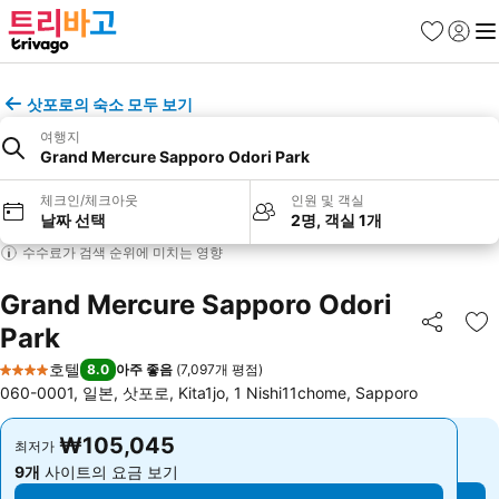
즐겨찾기
로그인
메
삿포로의 숙소 모두 보기
여행지
Grand Mercure Sapporo Odori Park
체크인/체크아웃
인원 및 객실
날짜 선택
2명, 객실 1개
수수료가 검색 순위에 미치는 영향
Grand Mercure Sapporo Odori
Park
공유
즐
호텔
8.0
아주 좋음
(
7,097개 평점
)
4 성급
060-0001, 일본, 삿포로, Kita1jo, 1 Nishi11chome, Sapporo
₩105,045
₩105,045
최저가
최저가
9개
사이트의 요금 보기
9개
사이트의 요금 보기