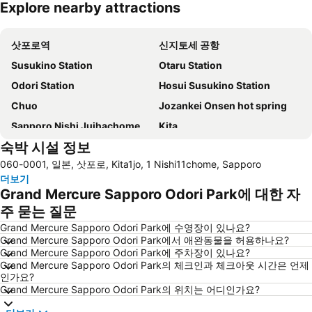
Explore nearby attractions
지도 확대하기
삿포로역
신지토세 공항
Susukino Station
Otaru Station
Odori Station
Hosui Susukino Station
Chuo
Jozankei Onsen hot spring
Sapporo Nishi Juihachome Station
Kita
숙박 시설 정보
Sakaemachi Station
Kiroro Snow world
060-0001, 일본, 삿포로, Kita1jo, 1 Nishi11chome, Sapporo
Minami
Chitose Station
더보기
Grand Mercure Sapporo Odori Park에 대한 자
주 묻는 질문
Grand Mercure Sapporo Odori Park에 수영장이 있나요?
Grand Mercure Sapporo Odori Park에서 애완동물을 허용하나요?
Grand Mercure Sapporo Odori Park에 주차장이 있나요?
Grand Mercure Sapporo Odori Park의 체크인과 체크아웃 시간은 언제
인가요?
Grand Mercure Sapporo Odori Park의 위치는 어디인가요?