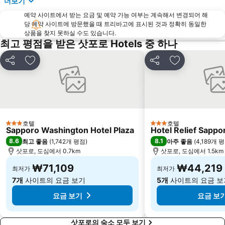
더보기
예약 사이트에서 받는 요금 및 예약 가능 여부는 계속해서 변경되어 해
당 예약 사이트에 방문했을 때 트리바고에 표시된 것과 정확히 동일한
상품을 찾지 못하실 수도 있습니다.
최고 평점을 받은 삿포로 Hotels 중 하나
공유
즐겨찾기에 추가
공유
즐겨찾기에 
호텔
호텔
3 성급
3 성급
Sapporo Washington Hotel Plaza
Hotel Relief Sappo
8.6
8.1
최고 좋음
(
1,742개 평점
)
아주 좋음
(
4,189개 
삿포로, 도심에서 0.7km
삿포로, 도심에서 1.5km
₩71,109
₩44,219
최저가
최저가
7개
사이트의 요금 보기
5개
사이트의 요금 보
요금 보기
요금 보
삿포로의 숙소 모두 보기