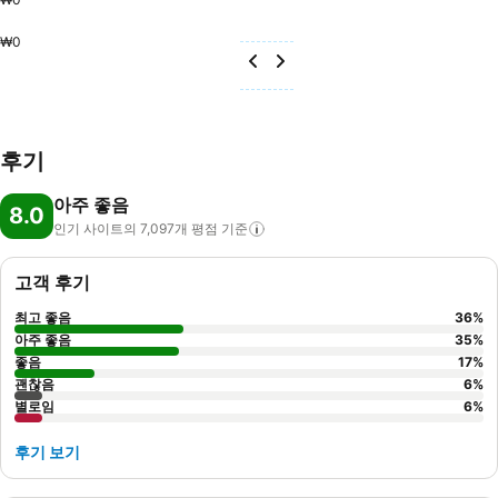
₩0
후기
아주 좋음
8.0
인기 사이트의 7,097개 평점
기준
고객 후기
최고 좋음
36
%
아주 좋음
35
%
좋음
17
%
괜찮음
6
%
별로임
6
%
후기 보기