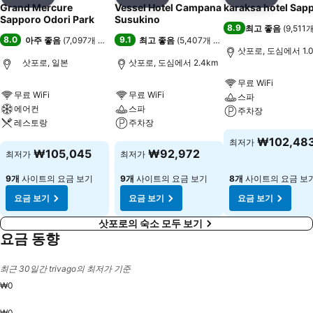
공유
즐겨찾기에 추가
공유
즐겨찾기에 추가
공유
즐겨찾기
Grand Mercure
Vessel Hotel Campana
karaksa hotel Sap
Sapporo Odori Park
Susukino
8.9
최고 좋음
(
9,511
8.0
9.1
아주 좋음
(
7,097개 평점
)
최고 좋음
(
5,407개 평점
)
삿포로, 도심에서 1.
삿포로, 일본
삿포로, 도심에서 2.4km
무료 WiFi
무료 WiFi
무료 WiFi
스파
에어컨
스파
주차장
레스토랑
주차장
요금 보기
₩102,48
최저가
요금 보기
요금 보기
₩105,045
₩92,972
최저가
최저가
9개
사이트의 요금 보기
9개
사이트의 요금 보기
8개
사이트의 요금 보
요금 보기
요금 보기
요금 보기
삿포로의 숙소 모두 보기
요금 동향
최근 30일간 trivago의 최저가 기준
₩0
₩0