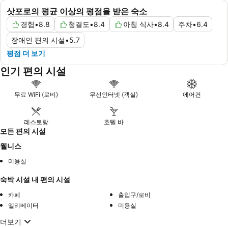
삿포로의 평균 이상의 평점을 받은 숙소
경험
•
8.8
청결도
•
8.4
아침 식사
•
8.4
주차
•
6.4
장애인 편의 시설
•
5.7
평점 더 보기
인기 편의 시설
무료 WiFi (로비)
무선인터넷 (객실)
에어컨
레스토랑
호텔 바
모든 편의 시설
웰니스
미용실
숙박 시설 내 편의 시설
카페
출입구/로비
엘리베이터
미용실
더보기