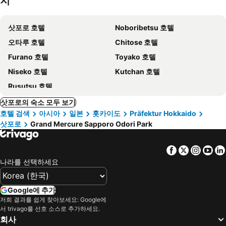
지
삿포로 호텔
Noboribetsu 호텔
오타루 호텔
Chitose 호텔
Furano 호텔
Toyako 호텔
Niseko 호텔
Kutchan 호텔
Rusutsu 호텔
삿포로의 숙소 모두 보기
호텔 검색
아시아
일본
홋카이도
Präfektur Hokkaido
삿포로
Grand Mercure Sapporo Odori Park
Facebook
Twitter
Insta
Yo
나라를 선택하세요
Google에 추가
저희 결과를 쉽게 찾아보세요: Google에
서 trivago를 선호 소스로 추가하세요.
회사