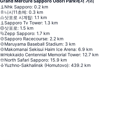
Grand Mercure Sapporo Odori Park에서 거리
Nhk Sapporo
:
0.2
km
니시11초메
:
0.3
km
삿포로 시계탑
:
1.1
km
Sapporo Tv Tower
:
1.3
km
삿포로
:
1.5
km
Zepp Sapporo
:
1.7
km
Sapporo Racecourse
:
2.2
km
Maruyama Baseball Stadium
:
3
km
Makomanai Sekisui Haim Ice Arena
:
6.9
km
Hokkaido Centennial Memorial Tower
:
12.7
km
North Safari Sapporo
:
15.9
km
Yuzhno-Sakhalinsk (Homutovo)
:
439.2
km