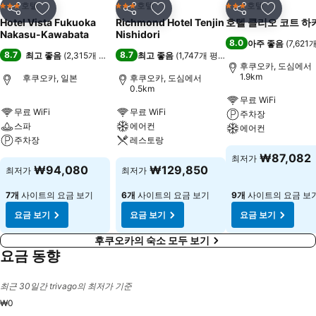
호텔
호텔
호텔
3 성급
3 성급
3 성급
공유
즐겨찾기에 추가
공유
즐겨찾기에 추가
공유
즐겨찾기
Hotel Vista Fukuoka
Richmond Hotel Tenjin
호텔 클리오 코트 하
Nakasu-Kawabata
Nishidori
8.0
아주 좋음
(
7,621
8.7
8.7
최고 좋음
(
2,315개 평점
)
최고 좋음
(
1,747개 평점
)
후쿠오카, 도심에서
1.9km
후쿠오카, 일본
후쿠오카, 도심에서
0.5km
무료 WiFi
무료 WiFi
무료 WiFi
주차장
스파
에어컨
에어컨
주차장
레스토랑
₩87,082
최저가
₩94,080
₩129,850
최저가
최저가
7개
사이트의 요금 보기
6개
사이트의 요금 보기
9개
사이트의 요금 보
요금 보기
요금 보기
요금 보기
후쿠오카의 숙소 모두 보기
요금 동향
최근 30일간 trivago의 최저가 기준
₩0