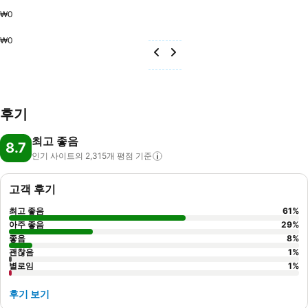
₩0
₩0
후기
최고 좋음
8.7
인기 사이트의 2,315개 평점
기준
고객 후기
최고 좋음
61
%
아주 좋음
29
%
좋음
8
%
괜찮음
1
%
별로임
1
%
후기 보기