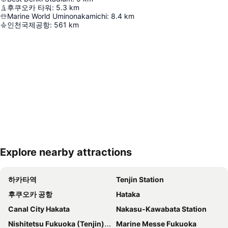
후쿠오카 타워
:
5.3
km
Marine World Uminonakamichi
:
8.4
km
인천국제공항
:
561
km
Explore nearby attractions
지도 확대하기
하카타역
Tenjin Station
후쿠오카 공항
Hataka
Canal City Hakata
Nakasu-Kawabata Station
Nishitetsu Fukuoka (Tenjin) Station
Marine Messe Fukuoka