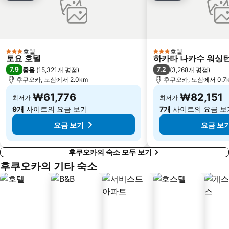
호텔
호텔
3 성급
3 성급
토요 호텔
하카타 나카수 워싱턴
7.9
7.2
좋음
(
15,321개 평점
)
(
3,268개 평점
)
후쿠오카, 도심에서 2.0km
후쿠오카, 도심에서 0.7
₩61,776
₩82,151
최저가
최저가
9개
사이트의 요금 보기
7개
사이트의 요금 보
요금 보기
요금 보
후쿠오카의 숙소 모두 보기
후쿠오카의 기타 숙소