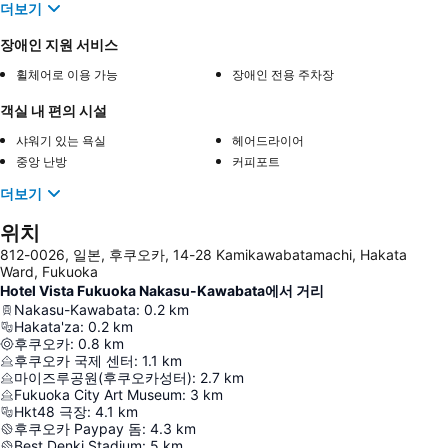
더보기
장애인 지원 서비스
휠체어로 이용 가능
장애인 전용 주차장
객실 내 편의 시설
샤워기 있는 욕실
헤어드라이어
중앙 난방
커피포트
더보기
위치
812-0026, 일본, 후쿠오카, 14-28 Kamikawabatamachi, Hakata
Ward, Fukuoka
Hotel Vista Fukuoka Nakasu-Kawabata에서 거리
Nakasu-Kawabata
:
0.2
km
Hakata'za
:
0.2
km
후쿠오카
:
0.8
km
후쿠오카 국제 센터
:
1.1
km
마이즈루공원(후쿠오카성터)
:
2.7
km
Fukuoka City Art Museum
:
3
km
Hkt48 극장
:
4.1
km
후쿠오카 Paypay 돔
:
4.3
km
Best Denki Stadium
:
5
km