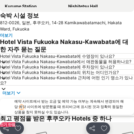
Kurume Station
Nishitetsu Hall
숙박 시설 정보
Tojinmachi Station
Saga Station
812-0026, 일본, 후쿠오카, 14-28 Kamikawabatamachi, Hakata
Minami Fukuoka Station
Kurosaki Station
Ward, Fukuoka
Fukuoka Kokusai Center
Fukuoka Convention Center
더보기
Hotel Vista Fukuoka Nakasu-Kawabata에 대
Kyushu National Museum
Nishitetsu Kurume Station
한 자주 묻는 질문
Nishitetsu Hirao Station
Fukuoka Yafuoku! Dome
Hotel Vista Fukuoka Nakasu-Kawabata에 수영장이 있나요?
Marine World Uminonakamichi
Hotel Vista Fukuoka Nakasu-Kawabata에서 애완동물을 허용하나요?
Hotel Vista Fukuoka Nakasu-Kawabata에 주차장이 있나요?
Hotel Vista Fukuoka Nakasu-Kawabata의 위치는 어디인가요?
Hotel Vista Fukuoka Nakasu-Kawabata 근처에 어떤 인기 명소가 있나
요?
더보기
예약 사이트에서 받는 요금 및 예약 가능 여부는 계속해서 변경되어 해
당 예약 사이트에 방문했을 때 트리바고에 표시된 것과 정확히 동일한
상품을 찾지 못하실 수도 있습니다.
최고 평점을 받은 후쿠오카 Hotels 중 하나
인기 만점
공유
즐겨찾기에 추가
공유
즐겨찾기에 