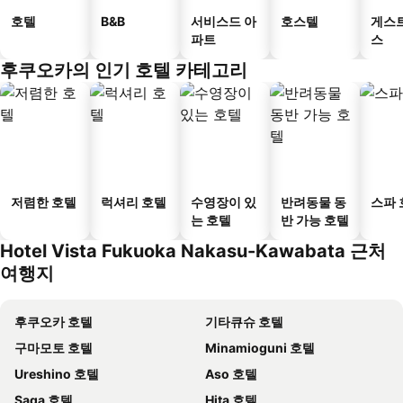
호텔
B&B
서비스드 아
호스텔
게스
파트
스
후쿠오카의 인기 호텔 카테고리
저렴한 호텔
럭셔리 호텔
수영장이 있
반려동물 동
스파 
는 호텔
반 가능 호텔
Hotel Vista Fukuoka Nakasu-Kawabata 근처
여행지
후쿠오카 호텔
기타큐슈 호텔
구마모토 호텔
Minamioguni 호텔
Ureshino 호텔
Aso 호텔
Saga 호텔
Hita 호텔