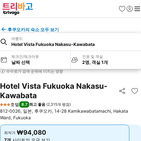
즐겨찾기
로그인
메
후쿠오카의 숙소 모두 보기
여행지
Hotel Vista Fukuoka Nakasu-Kawabata
체크인/체크아웃
인원 및 객실
날짜 선택
2명, 객실 1개
수수료가 검색 순위에 미치는 영향
Hotel Vista Fukuoka Nakasu-
Kawabata
공유
즐
호텔
8.7
최고 좋음
(
2,315개 평점
)
3 성급
812-0026, 일본, 후쿠오카, 14-28 Kamikawabatamachi, Hakata
Ward, Fukuoka
₩94,080
₩94,080
최저가
최저가
7개
사이트의 요금 보기
7개
사이트의 요금 보기