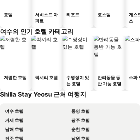
호텔
서비스드 아
리조트
호스텔
게스
파트
스
여수의 인기 호텔 카테고리
저렴한 호텔
럭셔리 호텔
수영장이 있
반려동물 동
스파 
는 호텔
반 가능 호텔
Shilla Stay Yeosu 근처 여행지
여수 호텔
통영 호텔
거제 호텔
광주 호텔
남해 호텔
순천 호텔
진주 호텔
남원 호텔