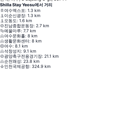
Shilla Stay Yeosu에서 거리
여수엑스포
:
1.3
km
이순신광장
:
1.3
km
오동도
:
1.6
km
진남종합운동장
:
2.7
km
예울마루
:
7.7
km
여수문화홀
:
8
km
생활문화센터
:
8
km
여수
:
8.1
km
석창성지
:
9.1
km
광양축구전용경기장
:
21.1
km
순천왜성
:
23.8
km
인천국제공항
:
324.9
km