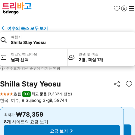
즐겨찾기
로그인
메
여수의 숙소 모두 보기
여행지
Shilla Stay Yeosu
체크인/체크아웃
인원 및 객실
날짜 선택
2명, 객실 1개
수수료가 검색 순위에 미치는 영향
Shilla Stay Yeosu
공유
즐
호텔
9.0
최고 좋음
(
3,332개 평점
)
4 성급
한국, 여수, 8 Sujeong 3-gil, 59744
₩78,359
₩78,359
최저가
최저가
8개
사이트의 요금 보기
8개
사이트의 요금 보기
요금 보기
요금 보기