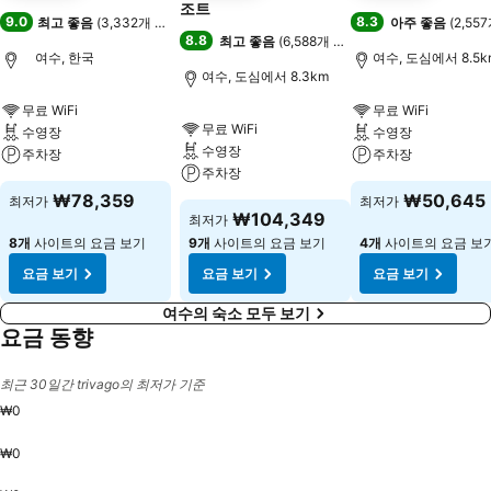
조트
9.0
8.3
최고 좋음
(
3,332개 평점
)
아주 좋음
(
2,55
8.8
최고 좋음
(
6,588개 평점
)
여수, 한국
여수, 도심에서 8.5k
여수, 도심에서 8.3km
무료 WiFi
무료 WiFi
무료 WiFi
수영장
수영장
수영장
주차장
주차장
주차장
₩78,359
₩50,645
최저가
최저가
₩104,349
최저가
8개
사이트의 요금 보기
9개
사이트의 요금 보기
4개
사이트의 요금 보
요금 보기
요금 보기
요금 보기
여수의 숙소 모두 보기
요금 동향
최근 30일간 trivago의 최저가 기준
₩0
₩0