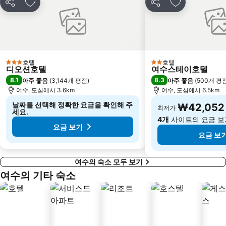
공유
즐겨찾기에 추가
공유
즐겨찾기에 
호텔
호텔
3 성급
2 성급
디오션호텔
여수스테이호텔
8.1
8.3
아주 좋음
(
3,144개 평점
)
아주 좋음
(
500개 평
여수, 도심에서 3.6km
여수, 도심에서 6.5km
날짜를 선택해 정확한 요금을 확인해 주
₩42,052
최저가
세요.
4개
사이트의 요금 보
요금 보기
요금 보
여수의 숙소 모두 보기
여수의 기타 숙소