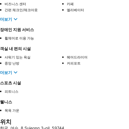
비즈니스 센터
카페
간편 체크인/체크아웃
엘리베이터
더보기
장애인 지원 서비스
휠체어로 이용 가능
객실 내 편의 시설
샤워기 있는 욕실
헤어드라이어
중앙 난방
커피포트
더보기
스포츠 시설
피트니스
웰니스
목욕 가운
위치
한국, 여수, 8 Sujeong 3-gil, 59744