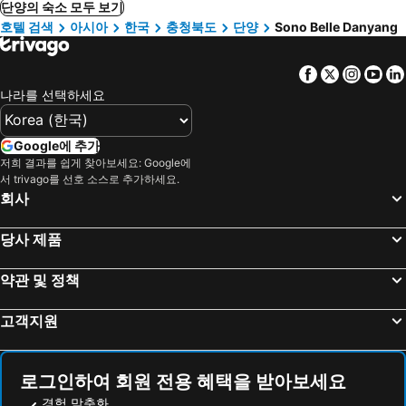
단양의 숙소 모두 보기
호텔 검색
아시아
한국
충청북도
단양
Sono Belle Danyang
Facebook
Twitter
Insta
Yo
나라를 선택하세요
Google에 추가
저희 결과를 쉽게 찾아보세요: Google에
서 trivago를 선호 소스로 추가하세요.
회사
당사 제품
약관 및 정책
고객지원
로그인하여 회원 전용 혜택을 받아보세요
경험 맞춤화