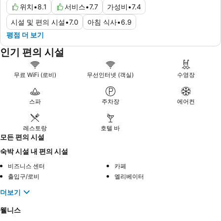
위치
•
8.1
서비스
•
7.7
가성비
•
7.4
시설 및 편의 시설
•
7.0
아침 식사
•
6.9
평점 더 보기
인기 편의 시설
무료 WiFi (로비)
무선인터넷 (객실)
수영장
스파
주차장
에어컨
레스토랑
호텔 바
모든 편의 시설
숙박 시설 내 편의 시설
비즈니스 센터
카페
출입구/로비
엘리베이터
더보기
웰니스