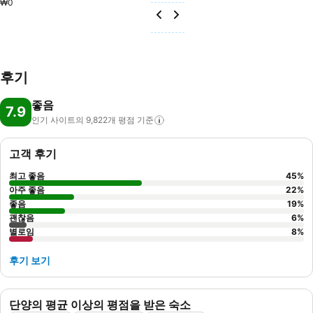
₩0
후기
좋음
7.9
인기 사이트의 9,822개 평점
기준
고객 후기
최고 좋음
45
%
아주 좋음
22
%
좋음
19
%
괜찮음
6
%
별로임
8
%
후기 보기
단양의 평균 이상의 평점을 받은 숙소