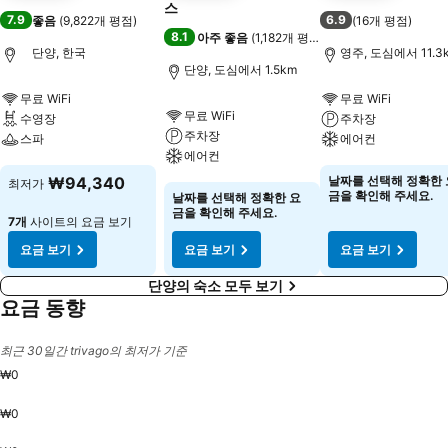
스
7.9
6.9
좋음
(
9,822개 평점
)
(
16개 평점
)
8.1
아주 좋음
(
1,182개 평점
)
단양, 한국
영주, 도심에서 11.3
단양, 도심에서 1.5km
무료 WiFi
무료 WiFi
무료 WiFi
수영장
주차장
주차장
스파
에어컨
에어컨
요금 보기
요금 보기
₩94,340
날짜를 선택해 정확한 
최저가
요금 보기
금을 확인해 주세요.
날짜를 선택해 정확한 요
금을 확인해 주세요.
7개
사이트의 요금 보기
요금 보기
요금 보기
요금 보기
단양의 숙소 모두 보기
요금 동향
최근 30일간 trivago의 최저가 기준
₩0
₩0