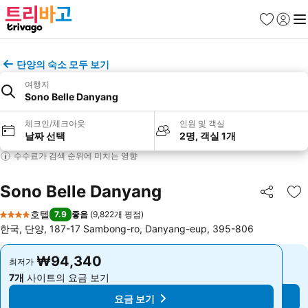
즐겨찾기
로그인
메
단양의 숙소 모두 보기
여행지
Sono Belle Danyang
체크인/체크아웃
인원 및 객실
날짜 선택
2명, 객실 1개
수수료가 검색 순위에 미치는 영향
Sono Belle Danyang
공유
즐
호텔
7.9
좋음
(
9,822개 평점
)
4 성급
한국, 단양, 187-17 Sambong-ro, Danyang-eup, 395-806
₩94,340
₩94,340
최저가
최저가
7개
사이트의 요금 보기
7개
사이트의 요금 보기
요금 보기
요금 보기