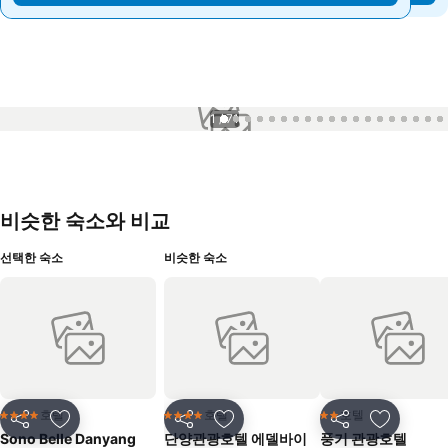
1 / 71
비슷한 숙소와 비교
선택한 숙소
비슷한 숙소
호텔
호텔
호텔
4 성급
4 성급
2 성급
공유
즐겨찾기에 추가
공유
즐겨찾기에 추가
공유
즐겨찾기
Sono Belle Danyang
단양관광호텔 에델바이
풍기 관광호텔