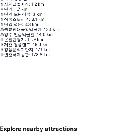
사계절썰매장
:
1.2
km
단양
:
1.7
km
단양 도담삼봉
:
3
km
삼봉스토리관
:
3.1
km
단양 석문
:
3.3
km
불교천태중앙박물관
:
13.1
km
영주 인삼박물관
:
14.6
km
온달관광지
:
14.9
km
제천 청풍랜드
:
16.9
km
청풍문화재단지
:
17.1
km
인천국제공항
:
178.8
km
Explore nearby attractions