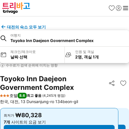
즐겨찾기
로그인
메
대전의 숙소 모두 보기
여행지
Toyoko Inn Daejeon Government Complex
체크인/체크아웃
인원 및 객실
날짜 선택
2명, 객실 1개
수수료가 검색 순위에 미치는 영향
Toyoko Inn Daejeon
Government Complex
공유
즐
호텔
8.6
최고 좋음
(
4,245개 평점
)
3 성급
한국, 대전, 13 Dunsanjung-ro 134beon-gil
₩80,328
₩80,328
최저가
최저가
7개
사이트의 요금 보기
7개
사이트의 요금 보기