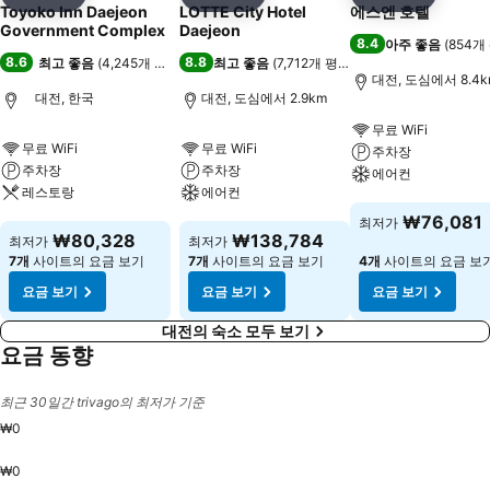
공유
즐겨찾기에 추가
공유
즐겨찾기에 추가
공유
즐겨찾기
Toyoko Inn Daejeon
LOTTE City Hotel
에스엔 호텔
Government Complex
Daejeon
8.4
아주 좋음
(
854개
8.6
8.8
최고 좋음
(
4,245개 평점
)
최고 좋음
(
7,712개 평점
)
대전, 도심에서 8.4k
대전, 한국
대전, 도심에서 2.9km
무료 WiFi
무료 WiFi
무료 WiFi
주차장
주차장
주차장
에어컨
레스토랑
에어컨
요금 보기
₩76,081
최저가
요금 보기
요금 보기
₩80,328
₩138,784
최저가
최저가
7개
사이트의 요금 보기
7개
사이트의 요금 보기
4개
사이트의 요금 보
요금 보기
요금 보기
요금 보기
대전의 숙소 모두 보기
요금 동향
최근 30일간 trivago의 최저가 기준
₩0
₩0