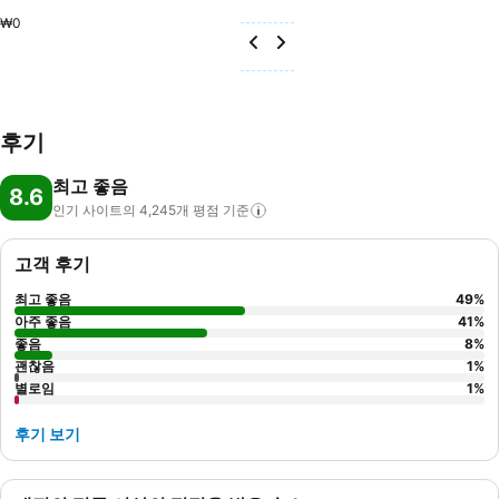
₩0
후기
최고 좋음
8.6
인기 사이트의 4,245개 평점
기준
고객 후기
최고 좋음
49
%
아주 좋음
41
%
좋음
8
%
괜찮음
1
%
별로임
1
%
후기 보기