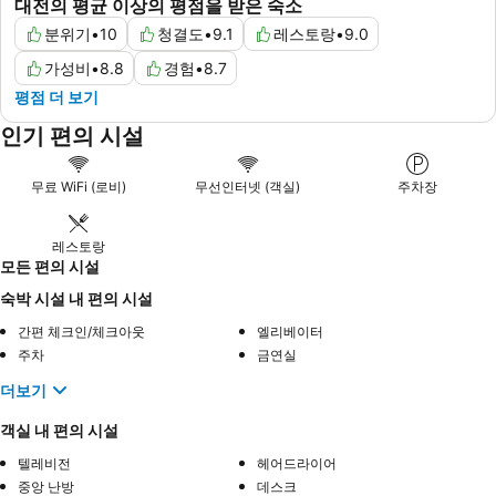
대전의 평균 이상의 평점을 받은 숙소
분위기
•
10
청결도
•
9.1
레스토랑
•
9.0
가성비
•
8.8
경험
•
8.7
평점 더 보기
인기 편의 시설
무료 WiFi (로비)
무선인터넷 (객실)
주차장
레스토랑
모든 편의 시설
숙박 시설 내 편의 시설
간편 체크인/체크아웃
엘리베이터
주차
금연실
더보기
객실 내 편의 시설
텔레비전
헤어드라이어
중앙 난방
데스크