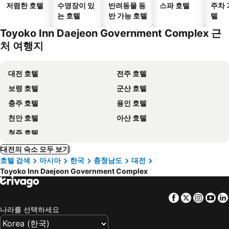
저렴한 호텔
수영장이 있
반려동물 동
스파 호텔
주차 
는 호텔
반 가능 호텔
텔
Toyoko Inn Daejeon Government Complex 근
처 여행지
대전 호텔
전주 호텔
보령 호텔
군산 호텔
충주 호텔
용인 호텔
천안 호텔
아산 호텔
청주 호텔
대전의 숙소 모두 보기
호텔 검색
아시아
한국
충청남도
대전
Toyoko Inn Daejeon Government Complex
Facebook
Twitter
Insta
Yo
나라를 선택하세요