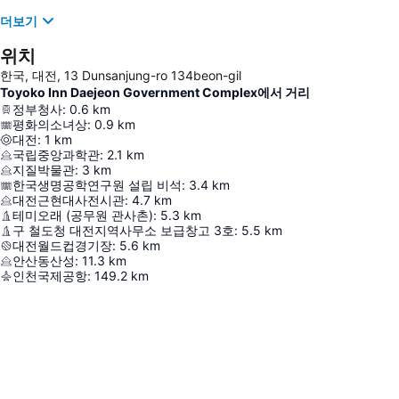
더보기
위치
한국, 대전, 13 Dunsanjung-ro 134beon-gil
Toyoko Inn Daejeon Government Complex에서 거리
정부청사
:
0.6
km
평화의소녀상
:
0.9
km
대전
:
1
km
국립중앙과학관
:
2.1
km
지질박물관
:
3
km
한국생명공학연구원 설립 비석
:
3.4
km
대전근현대사전시관
:
4.7
km
테미오래 (공무원 관사촌)
:
5.3
km
구 철도청 대전지역사무소 보급창고 3호
:
5.5
km
대전월드컵경기장
:
5.6
km
안산동산성
:
11.3
km
인천국제공항
:
149.2
km