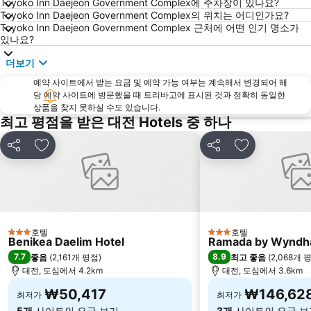
Toyoko Inn Daejeon Government Complex에 주차장이 있나요?
Toyoko Inn Daejeon Government Complex의 위치는 어디인가요?
Toyoko Inn Daejeon Government Complex 근처에 어떤 인기 명소가
있나요?
더보기
예약 사이트에서 받는 요금 및 예약 가능 여부는 계속해서 변경되어 해
당 예약 사이트에 방문했을 때 트리바고에 표시된 것과 정확히 동일한
상품을 찾지 못하실 수도 있습니다.
최고 평점을 받은 대전 Hotels 중 하나
공유
즐겨찾기에 추가
공유
즐겨찾기에 
호텔
호텔
3 성급
3 성급
Benikea Daelim Hotel
Ramada by Wyndh
7.7
8.9
좋음
(
2,161개 평점
)
최고 좋음
(
2,068개 
대전, 도심에서 4.2km
대전, 도심에서 3.6km
₩50,417
₩146,62
최저가
최저가
5개
사이트의 요금 보기
3개
사이트의 요금 보