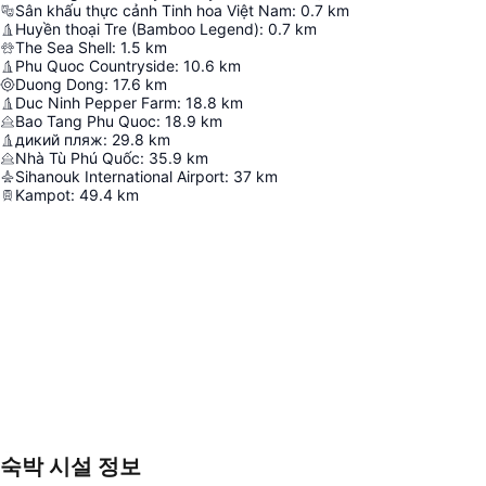
Sân khấu thực cảnh Tinh hoa Việt Nam
:
0.7
km
Huyền thoại Tre (Bamboo Legend)
:
0.7
km
The Sea Shell
:
1.5
km
Phu Quoc Countryside
:
10.6
km
Duong Dong
:
17.6
km
Duc Ninh Pepper Farm
:
18.8
km
Bao Tang Phu Quoc
:
18.9
km
дикий пляж
:
29.8
km
Nhà Tù Phú Quốc
:
35.9
km
Sihanouk International Airport
:
37
km
Kampot
:
49.4
km
숙박 시설 정보
지도 확대하기