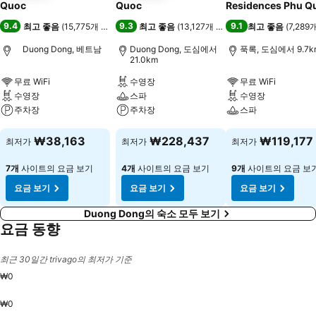
Quoc
Quoc
Residences Phu Q
9.4
9.3
9.1
최고 좋음
(
15,775개 평점
)
최고 좋음
(
13,127개 평점
)
최고 좋음
(
7,289
Duong Dong, 베트남
Duong Dong, 도심에서
푹록, 도심에서 9.7k
21.0km
무료 WiFi
수영장
무료 WiFi
수영장
스파
수영장
주차장
주차장
스파
요금 보기
요금 보기
요금 보기
₩38,163
₩228,437
₩119,177
최저가
최저가
최저가
7개
사이트의 요금 보기
4개
사이트의 요금 보기
9개
사이트의 요금 보
요금 보기
요금 보기
요금 보기
Duong Dong의 숙소 모두 보기
요금 동향
최근 30일간 trivago의 최저가 기준
₩0
₩0