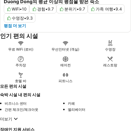
Duong Dong의 평균 이상의 평점을 받은 숙소
WiFi
•
10
경험
•
9.7
분위기
•
9.7
가족 여행
•
9.4
수영장
•
9.3
평점 더 보기
인기 편의 시설
무료 WiFi (로비)
무선인터넷 (객실)
수영장
주차장
에어컨
레스토랑
호텔 바
피트니스
모든 편의 시설
숙박 시설 내 편의 시설
비즈니스 센터
카페
간편 체크인/체크아웃
엘리베이터
더보기
장애인 지원 서비스