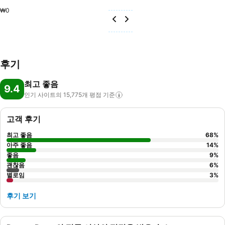
₩0
후기
최고 좋음
9.4
인기 사이트의 15,775개 평점
기준
고객 후기
최고 좋음
68
%
아주 좋음
14
%
좋음
9
%
괜찮음
6
%
별로임
3
%
후기 보기