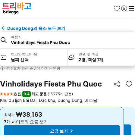
즐겨찾기
로그인
메
Duong Dong의 숙소 모두 보기
여행지
Vinholidays Fiesta Phu Quoc
체크인/체크아웃
인원 및 객실
날짜 선택
2명, 객실 1개
수수료가 검색 순위에 미치는 영향
Vinholidays Fiesta Phu Quoc
공유
즐
호텔
9.4
최고 좋음
(
15,775개 평점
)
4 성급
Khu du lịch Bãi Dài, Đặc khu, Duong Dong, 베트남
₩38,163
₩38,163
최저가
최저가
7개
사이트의 요금 보기
7개
사이트의 요금 보기
요금 보기
요금 보기