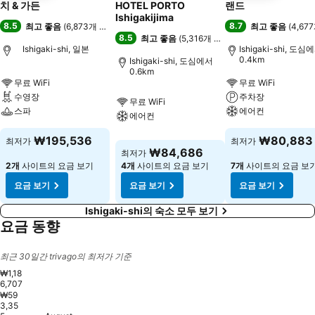
치 & 가든
HOTEL PORTO
랜드
Ishigakijima
8.5
8.7
최고 좋음
(
6,873개 평점
)
최고 좋음
(
4,67
8.5
최고 좋음
(
5,316개 평점
)
Ishigaki-shi, 일본
Ishigaki-shi, 도심
0.4km
Ishigaki-shi, 도심에서
0.6km
무료 WiFi
무료 WiFi
수영장
주차장
무료 WiFi
스파
에어컨
에어컨
₩195,536
₩80,883
최저가
최저가
₩84,686
최저가
2개
사이트의 요금 보기
4개
사이트의 요금 보기
7개
사이트의 요금 보
요금 보기
요금 보기
요금 보기
Ishigaki-shi의 숙소 모두 보기
요금 동향
최근 30일간 trivago의 최저가 기준
₩1,18
6,707
₩59
3,35
Thursday, September 03
₩1,186,707
S
₩