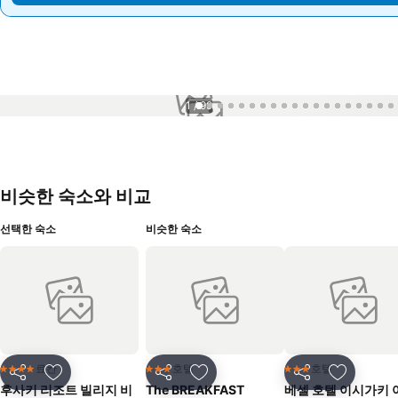
1 / 99
비슷한 숙소와 비교
선택한 숙소
비슷한 숙소
료칸
호텔
호텔
4 성급
3 성급
3 성급
공유
즐겨찾기에 추가
공유
즐겨찾기에 추가
공유
즐겨찾기
후사키 리조트 빌리지 비
The BREAKFAST
베셀 호텔 이시가키 