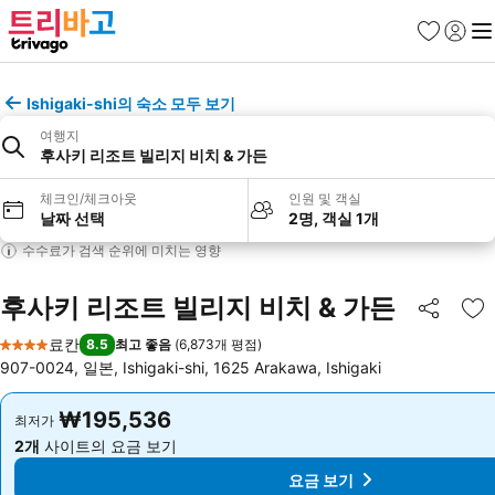
즐겨찾기
로그인
메
Ishigaki-shi의 숙소 모두 보기
여행지
후사키 리조트 빌리지 비치 & 가든
체크인/체크아웃
인원 및 객실
날짜 선택
2명, 객실 1개
수수료가 검색 순위에 미치는 영향
후사키 리조트 빌리지 비치 & 가든
공유
즐
료칸
8.5
최고 좋음
(
6,873개 평점
)
4 성급
907-0024, 일본, Ishigaki-shi, 1625 Arakawa, Ishigaki
₩195,536
₩195,536
최저가
최저가
2개
사이트의 요금 보기
2개
사이트의 요금 보기
요금 보기
요금 보기