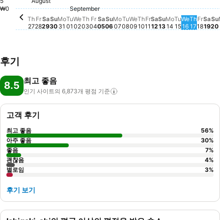
August
5
Thursday, August 27
₩906,747
Saturday, August 29
₩904,108
Thursday, September
₩833,044
Friday, August 28
₩792,717
Sat
₩7
Sunday, August 30
₩715,604
Monday, August 31
₩709,719
Monday, September 07
₩707,949
Saturday, Septem
₩687,261
Saturday, September 05
₩652,786
Friday, September 04
₩589,296
September
Wednesday, September 02
₩545,510
Sunday, September 06
₩534,019
₩0
Tuesday, September 01
₩518,921
Monday, Sep
₩508,479
Tuesday, S
₩474,611
Wednesday, September
₩459,611
Wednesda
₩413,62
Tuesday, September 08
₩399,531
Sunday, Septem
₩400,006
Thursd
₩359,
Frida
₩297
Friday, September 
이 날짜에는 사용 가
Th
Fr
Sa
Su
Mo
Tu
We
Th
Fr
Sa
Su
Mo
Tu
We
Th
Fr
Sa
Su
Mo
Tu
We
Th
Fr
Sa
Su
27
28
29
30
31
01
02
03
04
05
06
07
08
09
10
11
12
13
14
15
16
17
18
19
20
후기
최고 좋음
8.5
인기 사이트의 6,873개 평점
기준
고객 후기
최고 좋음
56
%
아주 좋음
30
%
좋음
7
%
괜찮음
4
%
별로임
3
%
후기 보기