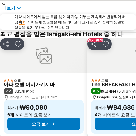
더보기
예약 사이트에서 받는 요금 및 예약 가능 여부는 계속해서 변경되어 해
당 예약 사이트에 방문했을 때 트리바고에 표시된 것과 정확히 동일한
상품을 찾지 못하실 수도 있습니다.
최고 평점을 받은 Ishigaki-shi Hotels 중 하나
인기 만점
공유
즐겨찾기에 추가
공유
즐겨찾기에 
호텔
호텔
3 성급
3 성급
아파 호텔 이시가키지마
The BREAKFAST HO
7.2
8.5
(
835개 평점
)
최고 좋음
(
5,316개 
Ishigaki-shi, 도심에서 0.7km
Ishigaki-shi, 도심에서 
₩90,080
₩84,686
최저가
최저가
6개
사이트의 요금 보기
4개
사이트의 요금 보
요금 보기
요