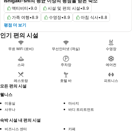
Ishigaki-shi의 평균 이상의 평점을 받은 숙소
액티비티
•
9.0
시설 및 편의 시설
•
8.9
가족 여행
•
8.9
수영장
•
8.9
아침 식사
•
8.8
평점 더 보기
인기 편의 시설
무료 WiFi (로비)
무선인터넷 (객실)
수영장
스파
주차장
에어컨
레스토랑
호텔 바
피트니스
모든 편의 시설
웰니스
미용실
마사지
사우나
바디 트리트먼트
숙박 시설 내 편의 시설
비즈니스 센터
카페