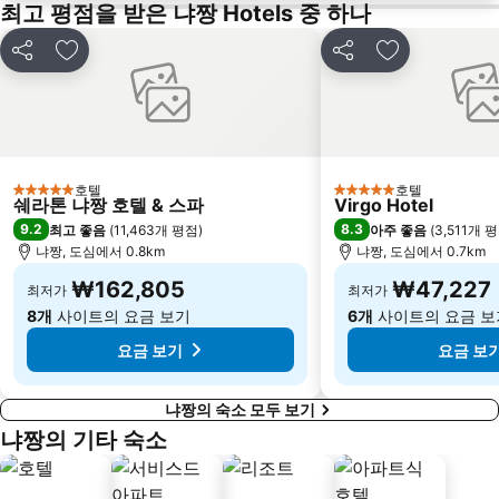
최고 평점을 받은 냐짱 Hotels 중 하나
공유
즐겨찾기에 추가
공유
즐겨찾기에 
호텔
호텔
5 성급
5 성급
쉐라톤 냐짱 호텔 & 스파
Virgo Hotel
9.2
8.3
최고 좋음
(
11,463개 평점
)
아주 좋음
(
3,511개 
냐짱, 도심에서 0.8km
냐짱, 도심에서 0.7km
₩162,805
₩47,227
최저가
최저가
8개
사이트의 요금 보기
6개
사이트의 요금 보
요금 보기
요금 보
냐짱의 숙소 모두 보기
냐짱의 기타 숙소