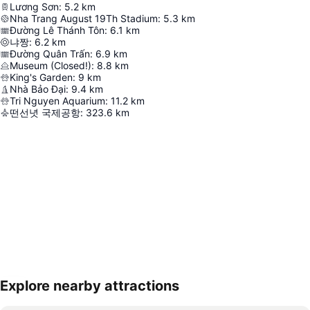
Lương Sơn
:
5.2
km
Nha Trang August 19Th Stadium
:
5.3
km
Đường Lê Thánh Tôn
:
6.1
km
냐짱
:
6.2
km
Đường Quân Trấn
:
6.9
km
Museum (Closed!)
:
8.8
km
King's Garden
:
9
km
Nhà Bảo Đại
:
9.4
km
Tri Nguyen Aquarium
:
11.2
km
떤선녓 국제공항
:
323.6
km
Explore nearby attractions
지도 확대하기