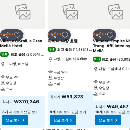
인산 와인을 선보입니다. 미쉐린 요리로 식욕을 돋우고 고급스러운 스파
와 트리트먼트로 휴식을 취하십시오.
리조트
호텔
호텔
5 성급
5 성급
5 성급
공유
즐겨찾기에 추가
공유
즐겨찾기에 추가
공유
즐겨찾기
Villa Le Corail, a Gran
하바나 냐짱 호텔
Vinpearl Empire Nha
Meliá Hotel
Trang, Affiliated by
9.1
최고 좋음
(
11,435개 평점
)
Meliá
9.6
최고 좋음
(
2,096개 평점
)
냐짱, 도심에서 0.6km
9.6
최고 좋음
(
30,9
냐짱, 베트남
냐짱, 도심에서 0.4
무료 WiFi
무료 WiFi
수영장
무료 WiFi
수영장
스파
수영장
스파
스파
요금 보기
₩59,823
최저가
요금 보기
₩370,346
최저가
요금 보기
₩49,457
최저가
8개
사이트의 요금 보기
9개
사이트의 요금 보기
10개
사이트의 요금 
요금 보기
요금 보기
요금 보기