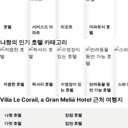
호텔
서비스드 아
리조트
아파트식 호
파트
텔
냐짱의 인기 호텔 카테고리
저렴한 호텔
럭셔리 호텔
수영장이 있
반려동물 동
스파 
는 호텔
반 가능 호텔
Villa Le Corail, a Gran Meliá Hotel 근처 여행지
냐짱 호텔
캄람 호텔
다랏 호텔
캄란 호텔