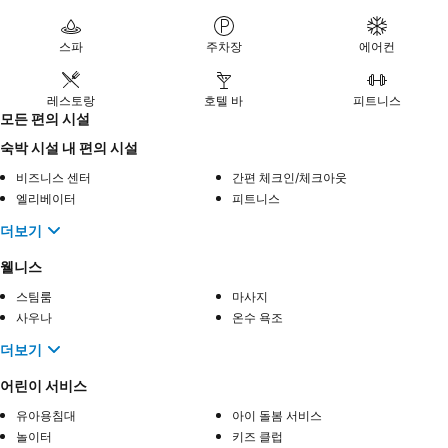
스파
주차장
에어컨
레스토랑
호텔 바
피트니스
모든 편의 시설
숙박 시설 내 편의 시설
비즈니스 센터
간편 체크인/체크아웃
엘리베이터
피트니스
더보기
웰니스
스팀룸
마사지
사우나
온수 욕조
더보기
어린이 서비스
유아용침대
아이 돌봄 서비스
놀이터
키즈 클럽