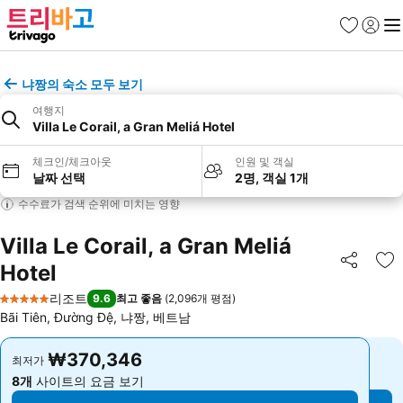
즐겨찾기
로그인
메
냐짱의 숙소 모두 보기
여행지
Villa Le Corail, a Gran Meliá Hotel
체크인/체크아웃
인원 및 객실
날짜 선택
2명, 객실 1개
수수료가 검색 순위에 미치는 영향
Villa Le Corail, a Gran Meliá
Hotel
공유
즐
리조트
9.6
최고 좋음
(
2,096개 평점
)
5 성급
Bãi Tiên, Đường Đệ, 냐짱, 베트남
₩370,346
₩370,346
최저가
최저가
8개
사이트의 요금 보기
8개
사이트의 요금 보기