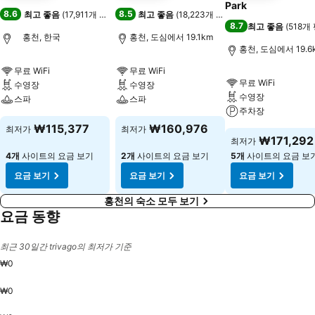
Park
8.6
8.5
최고 좋음
(
17,911개 평점
)
최고 좋음
(
18,223개 평점
)
8.7
최고 좋음
(
518개
홍천, 한국
홍천, 도심에서 19.1km
홍천, 도심에서 19.6
무료 WiFi
무료 WiFi
무료 WiFi
수영장
수영장
수영장
스파
스파
주차장
₩115,377
₩160,976
최저가
최저가
₩171,292
최저가
4개
사이트의 요금 보기
2개
사이트의 요금 보기
5개
사이트의 요금 보
요금 보기
요금 보기
요금 보기
홍천의 숙소 모두 보기
요금 동향
최근 30일간 trivago의 최저가 기준
₩0
₩0