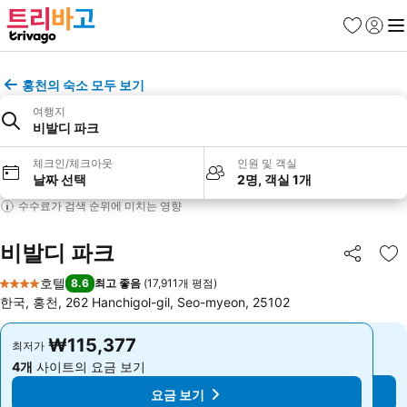
즐겨찾기
로그인
메
홍천의 숙소 모두 보기
여행지
비발디 파크
체크인/체크아웃
인원 및 객실
날짜 선택
2명, 객실 1개
수수료가 검색 순위에 미치는 영향
비발디 파크
공유
즐
호텔
8.6
최고 좋음
(
17,911개 평점
)
4 성급
한국, 홍천, 262 Hanchigol-gil, Seo-myeon, 25102
₩115,377
₩115,377
최저가
최저가
4개
사이트의 요금 보기
4개
사이트의 요금 보기
요금 보기
요금 보기