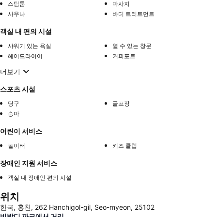
스팀룸
마사지
사우나
바디 트리트먼트
객실 내 편의 시설
샤워기 있는 욕실
열 수 있는 창문
헤어드라이어
커피포트
더보기
스포츠 시설
당구
골프장
승마
어린이 서비스
놀이터
키즈 클럽
장애인 지원 서비스
객실 내 장애인 편의 시설
위치
한국, 홍천, 262 Hanchigol-gil, Seo-myeon, 25102
비발디 파크에서 거리