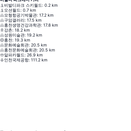
비발디파크 스키월드
:
0.2
km
오션월드
:
0.7
km
모형항공기박물관
:
17.2
km
구암갤러리
:
17.5
km
홍천생명건강과학관
:
17.8
km
강촌
:
18.2
km
성원미술관
:
19.2
km
홍천
:
19.3
km
문화예술회관
:
20.5
km
홍천문화예술회관
:
20.5
km
알파카월드
:
26.9
km
인천국제공항
:
111.2
km