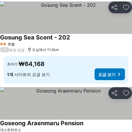
공유
즐
Gosung Sea Scent - 202
호텔
2 성급
/
도심에서 11.3km
평점 없음
₩64,168
최저가
1개
사이트의 요금 보기
요금 보기
공유
즐
Goseong Araenmaru Pension
게스트하우스