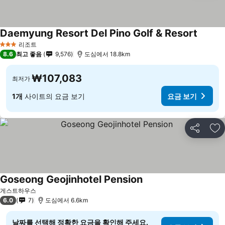
Daemyung Resort Del Pino Golf & Resort
리조트
3 성급
8.6
최고 좋음
9,576
도심에서 18.8km
₩107,083
최저가
1개
사이트의 요금 보기
요금 보기
공유
즐
Goseong Geojinhotel Pension
게스트하우스
6.0
7
도심에서 6.6km
날짜를 선택해 정확한 요금을 확인해 주세요.