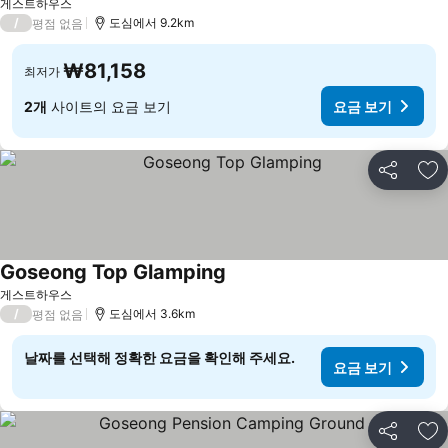
게스트하우스
/
도심에서 9.2km
평점 없음
₩81,158
최저가
2개
사이트의 요금 보기
요금 보기
공유
즐
Goseong Top Glamping
게스트하우스
/
도심에서 3.6km
평점 없음
날짜를 선택해 정확한 요금을 확인해 주세요.
요금 보기
공유
즐