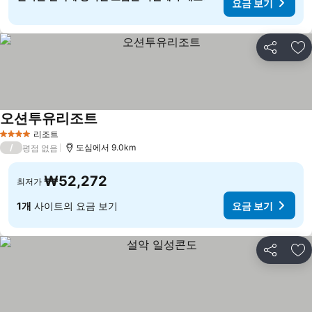
요금 보기
공유
즐
오션투유리조트
리조트
4 성급
/
도심에서 9.0km
평점 없음
₩52,272
최저가
1개
사이트의 요금 보기
요금 보기
공유
즐