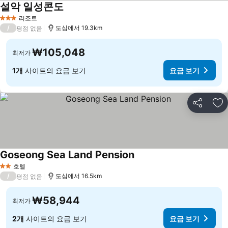
설악 일성콘도
리조트
3 성급
/
도심에서 19.3km
평점 없음
₩105,048
최저가
1개
사이트의 요금 보기
요금 보기
공유
즐
Goseong Sea Land Pension
호텔
2 성급
/
도심에서 16.5km
평점 없음
₩58,944
최저가
2개
사이트의 요금 보기
요금 보기