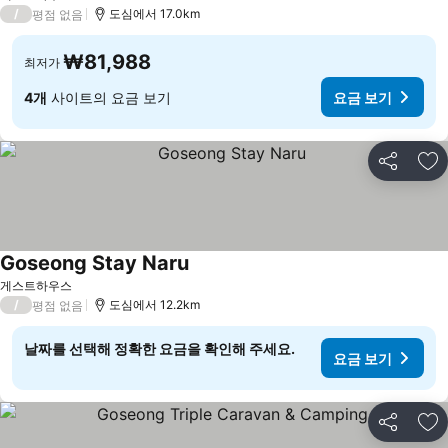
/
도심에서 17.0km
평점 없음
₩81,988
최저가
4개
사이트의 요금 보기
요금 보기
공유
즐
Goseong Stay Naru
게스트하우스
/
도심에서 12.2km
평점 없음
날짜를 선택해 정확한 요금을 확인해 주세요.
요금 보기
공유
즐