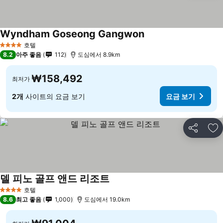
Wyndham Goseong Gangwon
호텔
4 성급
8.2
아주 좋음
112
도심에서 8.9km
₩158,492
최저가
2개
사이트의 요금 보기
요금 보기
공유
즐
델 피노 골프 앤드 리조트
호텔
4 성급
8.6
최고 좋음
1,000
도심에서 19.0km