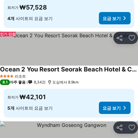
₩57,528
최저가
4개
사이트의 요금 보기
요금 보기
인기 만점
공유
즐
Ocean 2 You Resort Seorak Beach Hotel & Condo
리조트
4 성급
8.1
아주 좋음
8,342
도심에서 8.9km
₩42,101
최저가
5개
사이트의 요금 보기
요금 보기
공유
즐