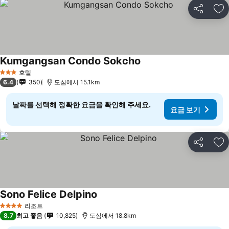
공유
즐
Kumgangsan Condo Sokcho
호텔
3 성급
6.4
350
도심에서 15.1km
날짜를 선택해 정확한 요금을 확인해 주세요.
요금 보기
공유
즐
Sono Felice Delpino
리조트
4 성급
8.7
최고 좋음
10,825
도심에서 18.8km