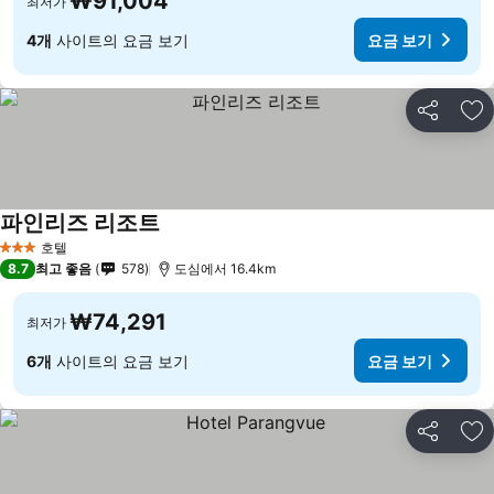
₩91,004
최저가
4개
사이트의 요금 보기
요금 보기
공유
즐
파인리즈 리조트
호텔
3 성급
8.7
최고 좋음
578
도심에서 16.4km
₩74,291
최저가
6개
사이트의 요금 보기
요금 보기
공유
즐