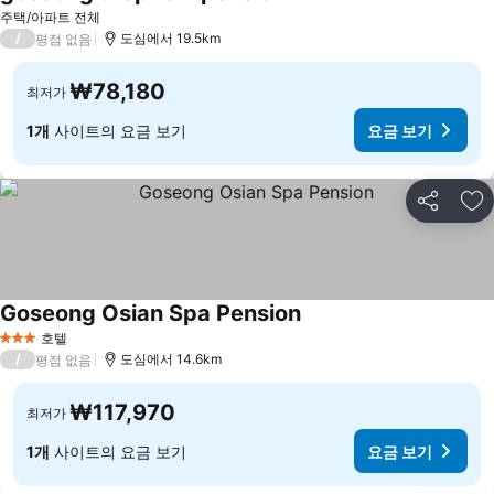
주택/아파트 전체
/
도심에서 19.5km
평점 없음
₩78,180
최저가
1개
사이트의 요금 보기
요금 보기
공유
즐
Goseong Osian Spa Pension
호텔
3 성급
/
도심에서 14.6km
평점 없음
₩117,970
최저가
1개
사이트의 요금 보기
요금 보기