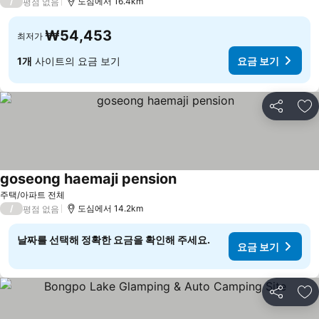
/
도심에서 16.4km
평점 없음
₩54,453
최저가
1개
사이트의 요금 보기
요금 보기
공유
즐
goseong haemaji pension
주택/아파트 전체
/
도심에서 14.2km
평점 없음
날짜를 선택해 정확한 요금을 확인해 주세요.
요금 보기
공유
즐