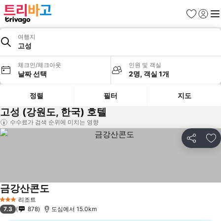
즐겨찾기
로그인
메
여행지
고성
체크인/체크아웃
인원 및 객실
날짜 선택
2명, 객실 1개
정렬
필터
지도
고성 (강원도, 한국) 호텔
수수료가 검색 순위에 미치는 영향
공유
즐
금강산콘도
리조트
3 성급
7.3
878
도심에서 15.0km