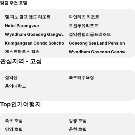
맞춤 추천 호텔
델 피노 골프 앤드 리조트
파인리즈 리조트
Hotel Parangvue
오션투유리조트
Wyndham Goseong Gangwon
설악썬밸리골프리조트
Kumgangsan Condo Sokcho
Goseong Sea Land Pension
게스트하우스 길손
Wyndham Goseong Gangwon Hotel
관심지역 - 고성
Ciel178
레이크 오션 리조트 속초
Gosung Sea Scent - 202
Goseong Osension
설악산
속초해수욕장
Mangrove Goseong
Renebleu By Sol Beach
홍익대학교
Goseong Osian Spa Pension
코스트하우스
소노하임
아이파크콘도
Top인기여행지
Condo Mt.
속초 달비치펜션
Goseong Art Hills Pool Villa Pension
Croton Poolvilla
속초 호텔
강릉 호텔
고성 씨오브하트 펜션
Duplex Pension
양양 호텔
춘천 호텔
I-Park Condo