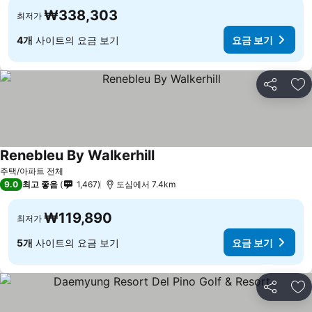
₩338,303
최저가
4개
사이트의 요금 보기
요금 보기
공유
즐
Renebleu By Walkerhill
주택/아파트 전체
9.0
최고 좋음
1,467
도심에서 7.4km
₩119,890
최저가
5개
사이트의 요금 보기
요금 보기
공유
즐