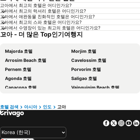
고아에서 최고의 호텔은 어디인가요?
제주시 호텔
다낭 호텔
고아에서 최고의 럭셔리 호텔은 어디인가요?
삼척 호텔
평창 호텔
고아에서 애완동물 친화적인 호텔은 어디인가요?
고아에서 최고의 스파 호텔은 어디인가요?
고성 호텔
목포 호텔
고아에서 수영장이 있는 최고의 호텔은 어디인가요?
고아 - 더 많은 Top인기여행지
오키나와 호텔
산토리니섬 호텔
홍콩 호텔
푸켓타운 호텔
Majorda 호텔
Morjim 호텔
보홀 호텔
한국 호텔
Arrosim Beach 호텔
Cavelossim 호텔
타이페이 호텔
타이중 호텔
Pernem 호텔
Porvorim 호텔
경기도 호텔
유럽 호텔
Agonda 호텔
Saligao 호텔
경상남도 호텔
보라카이 호텔
Canacona 호텔
Vainguinim Beach 호텔
크레타 섬 호텔
Paris 호텔
Arpora 호텔
Tivim 호텔
발리 호텔
경상북도 호텔
Siolim 호텔
Mapusa 호텔
밀로섬 호텔
크로아티아 해안 호텔
호텔 검색
아시아
인도
고아
Bogmalo Beach 호텔
대만 호텔
Facebook
Twitter
Insta
Yo