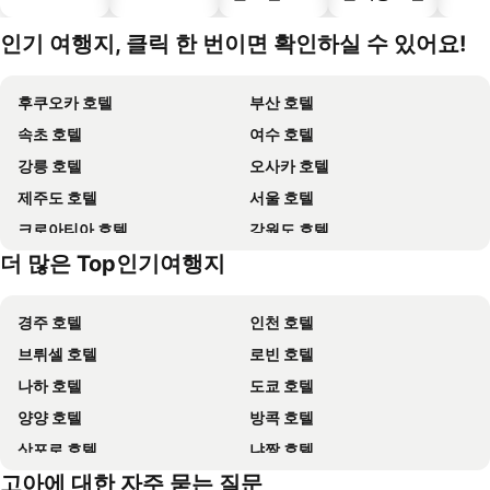
인기 여행지, 클릭 한 번이면 확인하실 수 있어요!
후쿠오카 호텔
부산 호텔
속초 호텔
여수 호텔
강릉 호텔
오사카 호텔
제주도 호텔
서울 호텔
크로아티아 호텔
강원도 호텔
더 많은 Top인기여행지
괌 호텔
Dolomiti 호텔
경주 호텔
인천 호텔
브뤼셀 호텔
로빈 호텔
나하 호텔
도쿄 호텔
양양 호텔
방콕 호텔
삿포로 호텔
냐짱 호텔
고아에 대한 자주 묻는 질문
나고야 호텔
대전 호텔