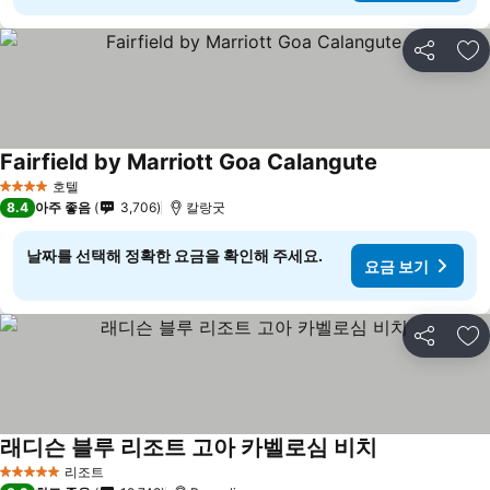
공유
즐
Fairfield by Marriott Goa Calangute
호텔
4 성급
8.4
아주 좋음
3,706
칼랑굿
날짜를 선택해 정확한 요금을 확인해 주세요.
요금 보기
공유
즐
래디슨 블루 리조트 고아 카벨로심 비치
리조트
5 성급