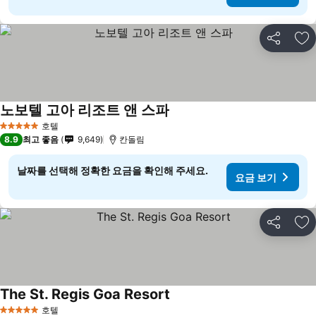
공유
즐
노보텔 고아 리조트 앤 스파
호텔
5 성급
8.9
최고 좋음
9,649
칸돌림
날짜를 선택해 정확한 요금을 확인해 주세요.
요금 보기
공유
즐
The St. Regis Goa Resort
호텔
5 성급