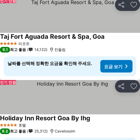
인기 만점
공유
즐
Taj Fort Aguada Resort & Spa, Goa
리조트
5 성급
9.1
최고 좋음
14,132
칸돌림
날짜를 선택해 정확한 요금을 확인해 주세요.
요금 보기
인기 만점
공유
즐
Holiday Inn Resort Goa By Ihg
호텔
5 성급
9.2
최고 좋음
25,312
Cavelossim