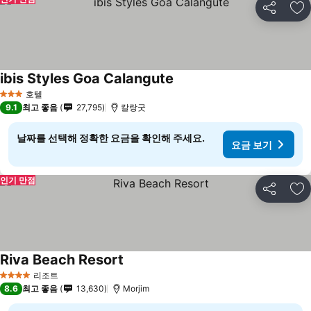
공유
즐
ibis Styles Goa Calangute
호텔
3 성급
9.1
최고 좋음
27,795
칼랑굿
날짜를 선택해 정확한 요금을 확인해 주세요.
요금 보기
인기 만점
공유
즐
Riva Beach Resort
리조트
4 성급
8.6
최고 좋음
13,630
Morjim