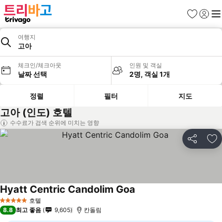
즐겨찾기
로그인
메
여행지
고아
체크인/체크아웃
인원 및 객실
날짜 선택
2명, 객실 1개
정렬
필터
지도
고아 (인도) 호텔
수수료가 검색 순위에 미치는 영향
공유
즐
Hyatt Centric Candolim Goa
호텔
5 성급
8.8
최고 좋음
9,605
칸돌림