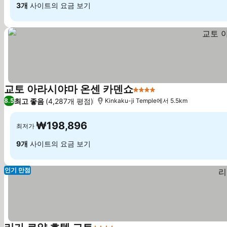
3개
사이트의 요금 보기
교토 아라시야마 온센 카덴쇼
4 성급
요금 보기
최고 좋음
(4,287개 평점)
8.5
Kinkaku-ji Temple에서 5.5km
₩198,896
최저가
9개
사이트의 요금 보기
인기 만점