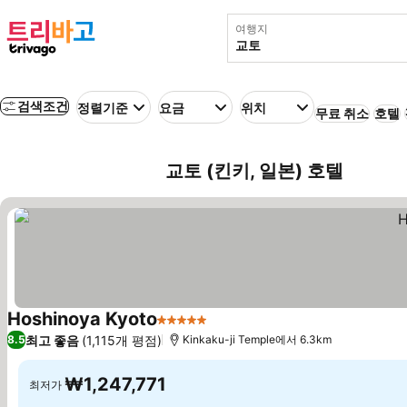
여행지
검색조건
정렬기준
요금
위치
무료 취소
호텔
교토 (킨키, 일본) 호텔
Hoshinoya Kyoto
5 성급
요금 보기
최고 좋음
(1,115개 평점)
8.5
Kinkaku-ji Temple에서 6.3km
₩1,247,771
최저가