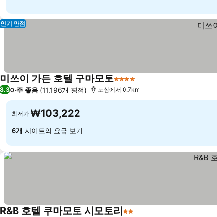
인기 만점
미쓰이 가든 호텔 구마모토
4 성급
요금 보기
아주 좋음
(11,196개 평점)
8.3
도심에서 0.7km
₩103,222
최저가
6개
사이트의 요금 보기
R&B 호텔 쿠마모토 시모토리
2 성급
요금 보기