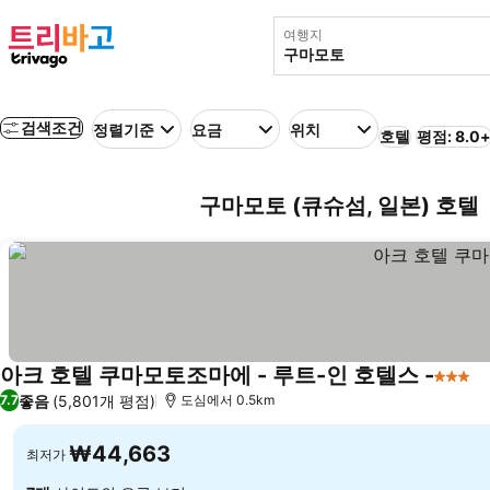
여행지
검색조건
정렬기준
요금
위치
호텔
평점: 8.0
구마모토 (큐슈섬, 일본) 호텔
아크 호텔 쿠마모토조마에 - 루트-인 호텔스 -
3 성급
요
좋음
(5,801개 평점)
7.7
도심에서 0.5km
₩44,663
최저가