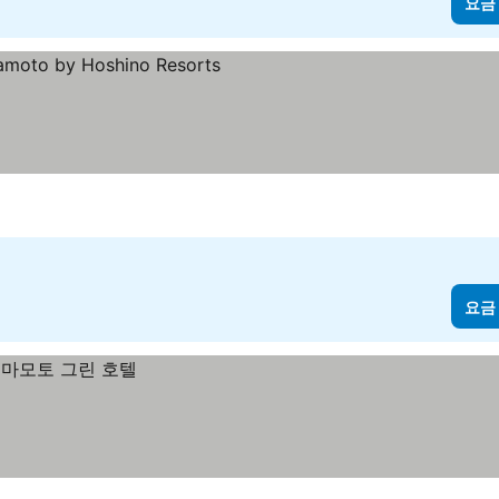
요금
 보기
요금