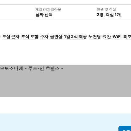
체크인/체크아웃
인원 및 객실
날짜 선택
2명, 객실 1개
+
도심 근처
조식 포함
주차
금연실
1일 2식 제공
노천탕
료칸
WiFi
리
금 보기