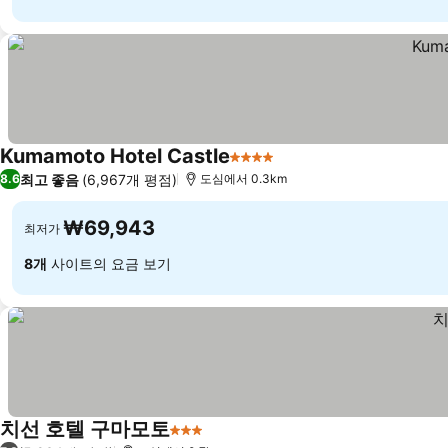
Kumamoto Hotel Castle
4 성급
요금 보기
최고 좋음
(6,967개 평점)
8.6
도심에서 0.3km
₩69,943
최저가
8개
사이트의 요금 보기
치선 호텔 구마모토
3 성급
요금 보기