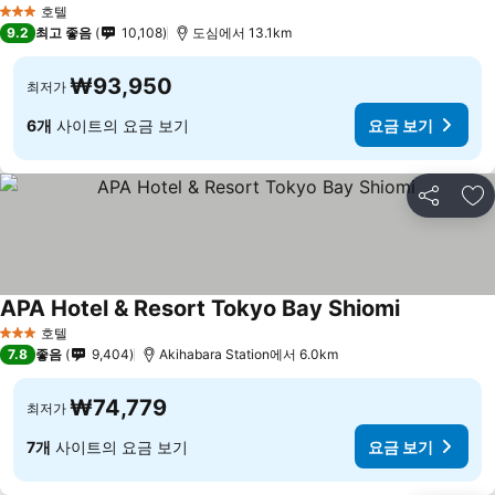
호텔
3 성급
9.2
최고 좋음
10,108
도심에서 13.1km
₩93,950
최저가
6개
사이트의 요금 보기
요금 보기
공유
즐
APA Hotel & Resort Tokyo Bay Shiomi
호텔
3 성급
7.8
좋음
9,404
Akihabara Station에서 6.0km
₩74,779
최저가
7개
사이트의 요금 보기
요금 보기