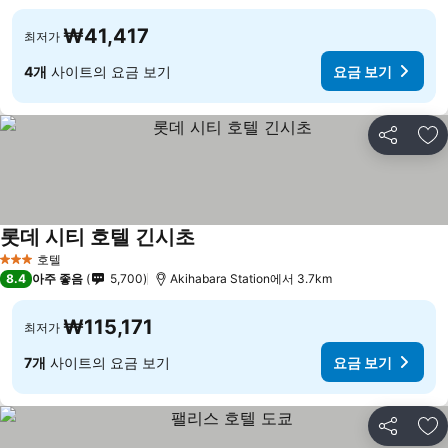
₩41,417
최저가
4개
사이트의 요금 보기
요금 보기
공유
즐
롯데 시티 호텔 긴시초
호텔
3 성급
8.4
아주 좋음
5,700
Akihabara Station에서 3.7km
₩115,171
최저가
7개
사이트의 요금 보기
요금 보기
공유
즐