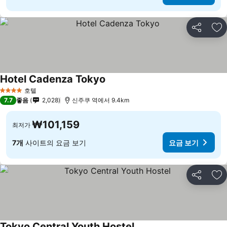
공유
즐
Hotel Cadenza Tokyo
호텔
4 성급
7.7
좋음
2,028
신주쿠 역에서 9.4km
₩101,159
최저가
7개
사이트의 요금 보기
요금 보기
공유
즐
Tokyo Central Youth Hostel