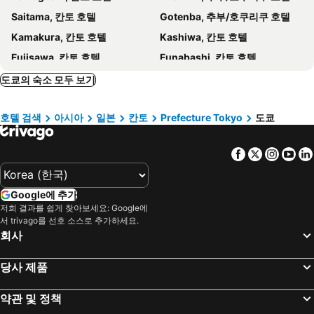
Sotetsu Fresa Inn Shimbashi Hibiyaguchi
ibis Styles Tokyo Ginza
Saitama, 칸토 호텔
Gotenba, 추부/호쿠리쿠 호텔
Yokohama British House
Minami-Asagaya Metro Station
Hotel Musse Ginza Meitetsu
Daiwa Roynet Hotel Shimbashi
Kamakura, 칸토 호텔
Kashiwa, 칸토 호텔
Nakanosakaue Station
Odaiba Seaside Park
호텔 그레이서리 긴자
Hotel Check In Shimbashi
Fujisawa, 칸토 호텔
Funabashi, 칸토 호텔
Rembrandt Cabin & Spa Shimbashi - Caters to Men
Rembrandt Cabin & Spa Shimbashi - Caters to Men
Yamanashi, 추부/호쿠리쿠 호텔
Tsuchiura, 칸토 호텔
도쿄의 숙소 모두 보기
The Hotel Shinbashi
Super Hotel Premier Ikebukuro Natural Hot Spring
치요다, 칸토 호텔
Ichikawa, 칸토 호텔
Akasaka Granbell Hotel
리츠칼튼, 도쿄
호텔 검색
아시아
일본
칸토
Prefecture Tokyo
도쿄
Tsukuba, 칸토 호텔
Tomisato, 칸토 호텔
Henn na Hotel Tokyo Asakusabashi
Hotel Amanek Shinjuku Kabukicho
Fuchu, 칸토 호텔
Sagamihara, 칸토 호텔
야에스 터미널 호텔
센추리온 호텔 우에노
Facebook
Twitter
Insta
Yo
Kamogawa, 칸토 호텔
Musashino, 칸토 호텔
APA 호텔 게이세이 우에노-에키마에
Hotel Bix
Sendai, Tohoku 호텔
Yamagata, Tohoku 호텔
APA Hotel Omori Ekimae Higashi
Hotel Sunroute Stellar Ueno
Google에 추가
Zao, Tohoku 호텔
Osaki, Tohoku 호텔
원 @ 도쿄
Onyado Nono Asakusa Natural Hot Spring
저희 결과를 쉽게 찾아보세요: Google에
Matsushima, Tohoku 호텔
Oshu, Tohoku 호텔
서 trivago를 선호 소스로 추가하세요.
호텔 마이스테이스 아사쿠사
회사
Shiroishi, Tohoku 호텔
Tendo, Tohoku 호텔
Ofunato, Tohoku 호텔
후쿠오카, 큐슈섬 호텔
당사 제품
오사카, 킨키 호텔
삿포로, 홋카이도 호텔
약관 및 정책
교토, 킨키 호텔
나고야, 추부/호쿠리쿠 호텔