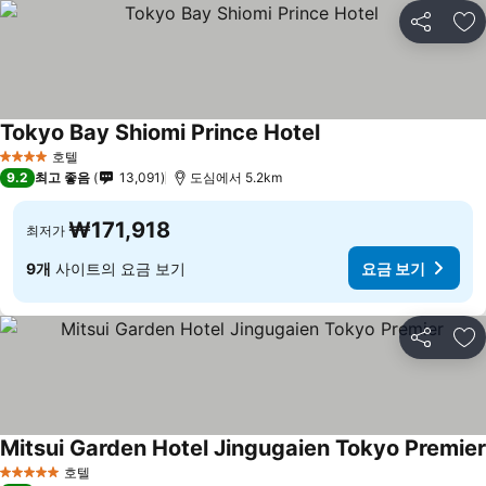
공유
즐
Tokyo Bay Shiomi Prince Hotel
호텔
4 성급
9.2
최고 좋음
13,091
도심에서 5.2km
₩171,918
최저가
9개
사이트의 요금 보기
요금 보기
공유
즐
Mitsui Garden Hotel Jingugaien Tokyo Premier
호텔
5 성급