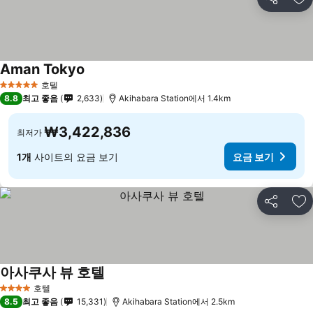
공유
즐
Aman Tokyo
호텔
5 성급
8.8
최고 좋음
2,633
Akihabara Station에서 1.4km
₩3,422,836
최저가
1개
사이트의 요금 보기
요금 보기
공유
즐
아사쿠사 뷰 호텔
호텔
4 성급
8.5
최고 좋음
15,331
Akihabara Station에서 2.5km