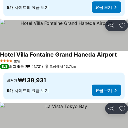
8개
사이트의 요금 보기
요금 보기
공유
즐
Hotel Villa Fontaine Grand Haneda Airport
호텔
4 성급
8.8
최고 좋음
41,721
도심에서 13.7km
₩138,931
최저가
9개
사이트의 요금 보기
요금 보기
공유
즐