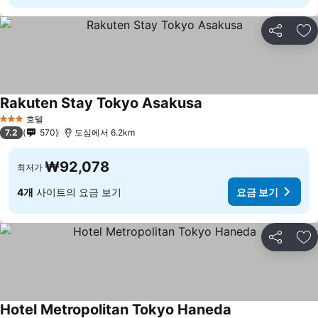
공유
즐
Rakuten Stay Tokyo Asakusa
호텔
3 성급
7.2
570
도심에서 6.2km
₩92,078
최저가
4개
사이트의 요금 보기
요금 보기
공유
즐
Hotel Metropolitan Tokyo Haneda