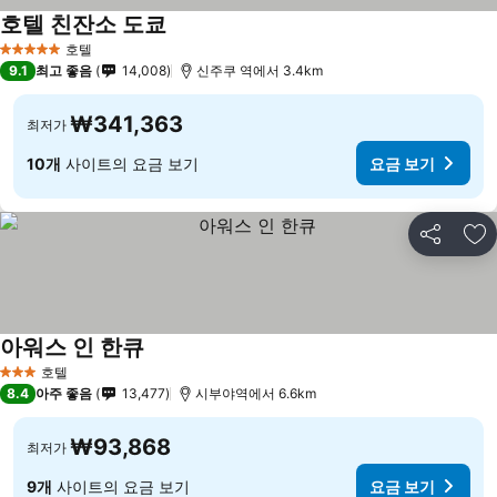
호텔 친잔소 도쿄
호텔
5 성급
9.1
최고 좋음
14,008
신주쿠 역에서 3.4km
₩341,363
최저가
10개
사이트의 요금 보기
요금 보기
공유
즐
아워스 인 한큐
호텔
3 성급
8.4
아주 좋음
13,477
시부야역에서 6.6km
₩93,868
최저가
9개
사이트의 요금 보기
요금 보기