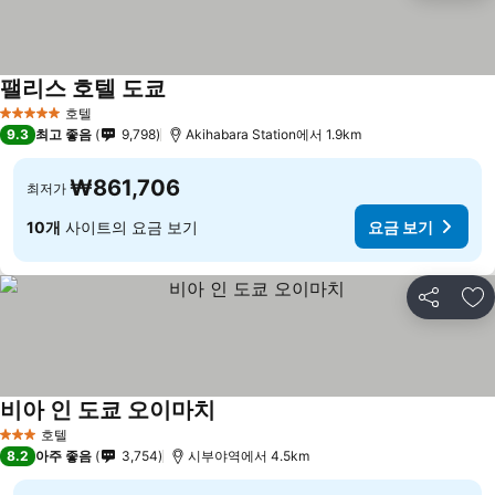
팰리스 호텔 도쿄
호텔
5 성급
9.3
최고 좋음
9,798
Akihabara Station에서 1.9km
₩861,706
최저가
10개
사이트의 요금 보기
요금 보기
공유
즐
비아 인 도쿄 오이마치
호텔
3 성급
8.2
아주 좋음
3,754
시부야역에서 4.5km