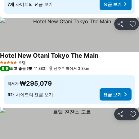
7개
사이트의 요금 보기
요금 보기
공유
즐
Hotel New Otani Tokyo The Main
호텔
5 성급
8.9
최고 좋음
11,883
신주쿠 역에서 3.3km
₩295,079
최저가
9개
사이트의 요금 보기
요금 보기
공유
즐