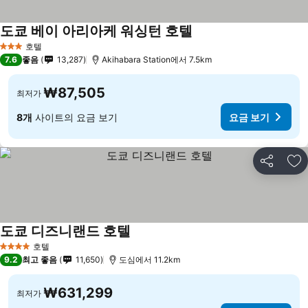
도쿄 베이 아리아케 워싱턴 호텔
호텔
3 성급
7.6
좋음
13,287
Akihabara Station에서 7.5km
₩87,505
최저가
8개
사이트의 요금 보기
요금 보기
공유
즐
도쿄 디즈니랜드 호텔
호텔
4 성급
9.2
최고 좋음
11,650
도심에서 11.2km
₩631,299
최저가