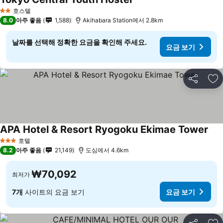
호스텔
2 성급
8.0
아주 좋음
1,588
Akihabara Station에서 2.8km
날짜를 선택해 정확한 요금을 확인해 주세요.
요금 보기
공유
즐
APA Hotel & Resort Ryogoku Ekimae Tower
호텔
3 성급
8.2
아주 좋음
21,149
도심에서 4.6km
₩70,092
최저가
7개
사이트의 요금 보기
요금 보기