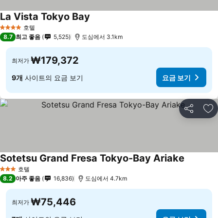
La Vista Tokyo Bay
호텔
4 성급
8.7
최고 좋음
5,525
도심에서 3.1km
₩179,372
최저가
9개
사이트의 요금 보기
요금 보기
공유
즐
Sotetsu Grand Fresa Tokyo-Bay Ariake
호텔
3 성급
8.2
아주 좋음
16,836
도심에서 4.7km
₩75,446
최저가