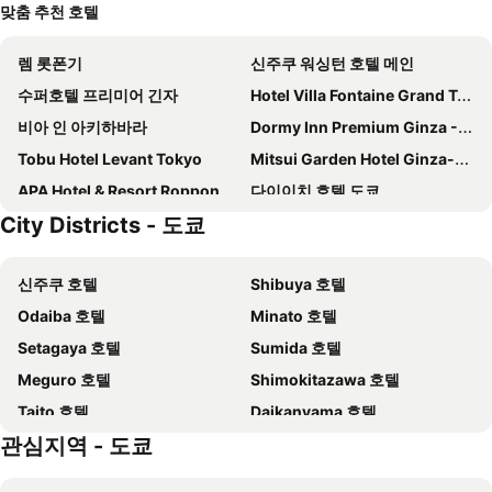
맞춤 추천 호텔
렘 롯폰기
신주쿠 워싱턴 호텔 메인
수퍼호텔 프리미어 긴자
Hotel Villa Fontaine Grand Tokyo-ariake
비아 인 아키하바라
Dormy Inn Premium Ginza - Natural Hot Spring
Tobu Hotel Levant Tokyo
Mitsui Garden Hotel Ginza-gochome
APA Hotel & Resort Roppongi Ekihigashi
다이이치 호텔 도쿄
City Districts - 도쿄
니폰 세이넨칸 호텔
시부야 토부 호텔
Keikyu EX Inn Akihabara
Hotel Ginza Daiei
신주쿠 호텔
Shibuya 호텔
소테츠 프레사 인 긴자 나나초
Almont Hotel Nippori
Odaiba 호텔
Minato 호텔
더 로얄 파크 호텔 도쿄 시오도메
Tosei Hotel Cocone Ueno
Setagaya 호텔
Sumida 호텔
Hotel Villa Fontaine Grand Haneda Airport
도쿄 돔 호텔
Meguro 호텔
Shimokitazawa 호텔
karaksa hotel TOKYO STATION
Remm Akihabara
Taito 호텔
Daikanyama 호텔
Tosei Hotel Cocone Tsukiji Ginza Premier
Tokyo Bay Shiomi Prince Hotel
관심지역 - 도쿄
Chuo 호텔
Shinagawa 호텔
DoubleTree by Hilton Tokyo Ariake
APA 호텔 신주쿠 가부키초 타워
Nakano 호텔
Sotetsu Fresa Inn Ginza Sanchome
Hotel Mystays Premier Hamamatsucho