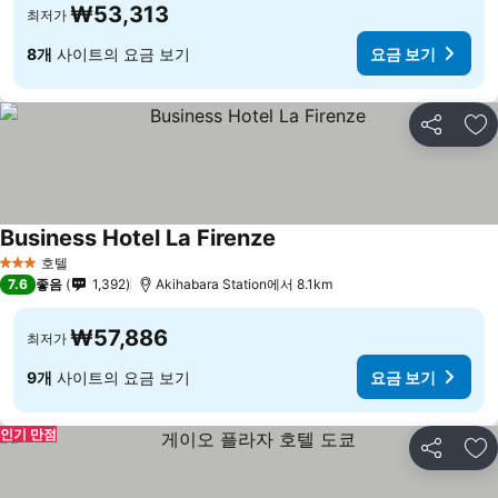
₩53,313
최저가
8개
사이트의 요금 보기
요금 보기
공유
즐
Business Hotel La Firenze
호텔
3 성급
7.6
좋음
1,392
Akihabara Station에서 8.1km
₩57,886
최저가
9개
사이트의 요금 보기
요금 보기
인기 만점
공유
즐