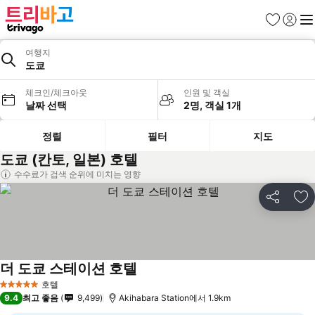
즐겨찾기
로그인
메
여행지
도쿄
체크인/체크아웃
인원 및 객실
날짜 선택
2명, 객실 1개
정렬
필터
지도
도쿄 (칸토, 일본) 호텔
수수료가 검색 순위에 미치는 영향
공유
즐
더 도쿄 스테이션 호텔
호텔
5 성급
9.4
최고 좋음
9,499
Akihabara Station에서 1.9km