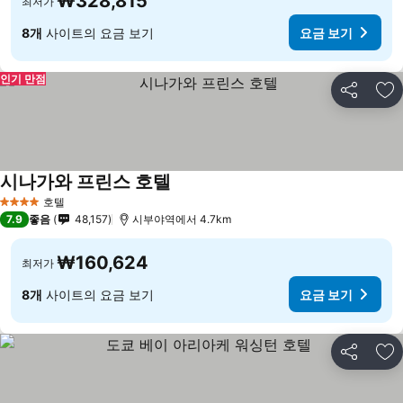
₩328,815
최저가
8개
사이트의 요금 보기
요금 보기
인기 만점
공유
즐
시나가와 프린스 호텔
호텔
4 성급
7.9
좋음
48,157
시부야역에서 4.7km
₩160,624
최저가
8개
사이트의 요금 보기
요금 보기
공유
즐