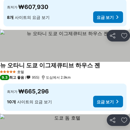
₩607,930
최저가
8개
사이트의 요금 보기
요금 보기
공유
즐
뉴 오타니 도쿄 이그제큐티브 하우스 젠
호텔
5 성급
9.3
최고 좋음
955
도심에서 2.9km
₩665,296
최저가
10개
사이트의 요금 보기
요금 보기
공유
즐