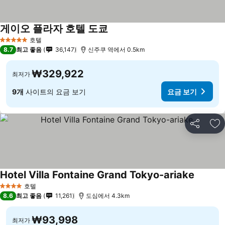
게이오 플라자 호텔 도쿄
호텔
5 성급
8.7
최고 좋음
36,147
신주쿠 역에서 0.5km
₩329,922
최저가
9개
사이트의 요금 보기
요금 보기
공유
즐
Hotel Villa Fontaine Grand Tokyo-ariake
호텔
4 성급
8.6
최고 좋음
11,261
도심에서 4.3km
₩93,998
최저가