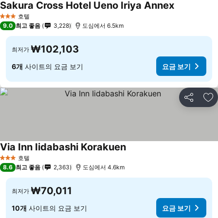
Sakura Cross Hotel Ueno Iriya Annex
호텔
3 성급
9.0
최고 좋음
3,228
도심에서 6.5km
₩102,103
최저가
6개
사이트의 요금 보기
요금 보기
공유
즐
Via Inn Iidabashi Korakuen
호텔
3 성급
8.6
최고 좋음
2,363
도심에서 4.6km
₩70,011
최저가
10개
사이트의 요금 보기
요금 보기