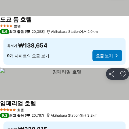
도쿄 돔 호텔
호텔
4 성급
8.6
최고 좋음
20,358
Akihabara Station에서 2.0km
₩138,654
최저가
9개
사이트의 요금 보기
요금 보기
공유
즐
임페리얼 호텔
호텔
5 성급
9.2
최고 좋음
20,767
Akihabara Station에서 3.2km