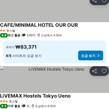
공유
즐
CAFE/MINIMAL HOTEL OUR OUR
호스텔
2 성급
8.9
최고 좋음
2,897
도심에서 4.5km
₩83,371
최저가
8개
사이트의 요금 보기
요금 보기
공유
즐
LiVEMAX Hostels Tokyo Ueno
호스텔
3 성급
8.3
아주 좋음
6
도심에서 6.2km