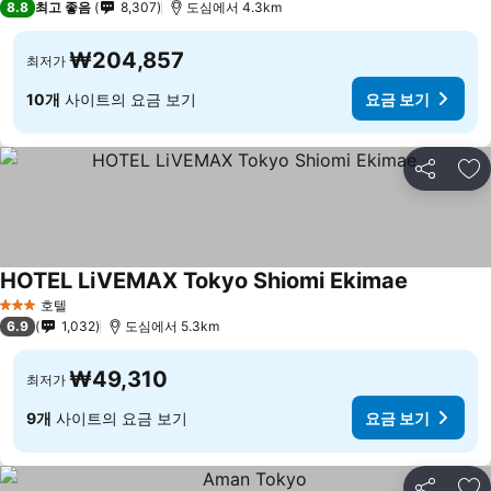
8.8
최고 좋음
8,307
도심에서 4.3km
₩204,857
최저가
10개
사이트의 요금 보기
요금 보기
공유
즐
HOTEL LiVEMAX Tokyo Shiomi Ekimae
호텔
3 성급
6.9
1,032
도심에서 5.3km
₩49,310
최저가
9개
사이트의 요금 보기
요금 보기