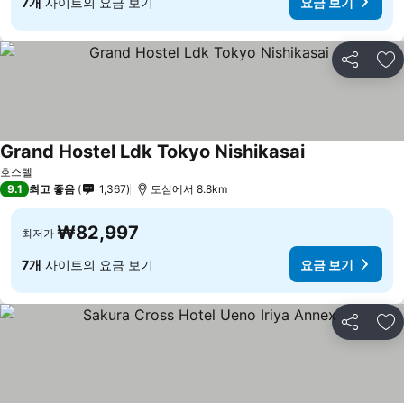
7개
사이트의 요금 보기
요금 보기
공유
즐
Grand Hostel Ldk Tokyo Nishikasai
호스텔
9.1
최고 좋음
1,367
도심에서 8.8km
₩82,997
최저가
7개
사이트의 요금 보기
요금 보기
공유
즐