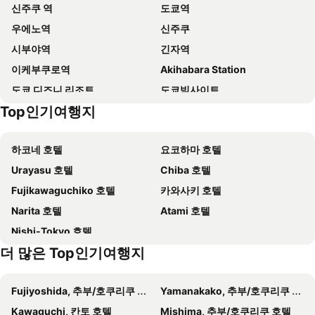
신주쿠 역
도쿄역
Ginza Capital Hotel Akane
호텔 몬토레 긴자
우에노역
신주쿠
APA Hotel & Resort Ryogoku Ekimae Tower
Super Hotel Premier Tokyo Station Yaesu-Chuoguchi
시부야역
긴자역
호텔 그레이서리 신주쿠
Richmond Hotel Premier Tokyo Schole
이케부쿠로역
Akihabara Station
APA 호텔 신주쿠 교엔-마에
도쿄 베이 아리아케 워싱턴 호텔
도쿄 디즈니 리조트
도쿄빅사이트
게이오 플라자 호텔 도쿄
미츠이 가든 호텔 우에노
Top인기여행지
신바시역
아사쿠사역
시나가와 프린스 호텔
임페리얼 호텔
Makuhari Messe
Shibuya
APA Hotel Akihabara Suehirocho Ekimae
호텔 메트로폴리탄 도쿄 이케부쿠로
하코네 호텔
요코하마 호텔
Tokyo Disneyland
도쿄 국제공항
아파 호텔 TKP 닛포리-에키마에
Dormy Inn Ikebukuro
Urayasu 호텔
Chiba 호텔
시나가와역
록본기역
게이큐 엑스 인 히가시긴자
호텔 사도닉스 도쿄
Fujikawaguchiko 호텔
카와사키 호텔
아카사카역
Chiba Station
Shinjuku Kuyakusho-mae Capsule Hotel
Sakura Hotel Nippori
Narita 호텔
Atami 호텔
Shimbashi Metro Station
Miyazaki large copper clock
호텔 마이스테이스 오차노미즈 컨퍼런스 센터
Hotel Yaenomidori Tokyo
Nishi-Tokyo 호텔
Bellesalle Shiodome
Shiodome Station
YOTEL Tokyo Ginza
카락사 호텔 프리미어 도쿄 긴자
더 많은 Top인기여행지
Tsukijishijo Station
Higashi-Ginza Metro Station
Ginza International Hotel
remm plus Ginza
Higashi ginza Station
Shinjukusanchome Station
the b ginza
The Royal Park Canvas - Ginza 8
Fujiyoshida, 추부/호쿠리쿠 호텔
Yamanakako, 추부/호쿠리쿠 호텔
Senzokuike Park
The Grand Hall
미츠이 가든 호텔 긴자 프리미어
Hotel The Celestine Ginza
Kawaguchi, 칸토 호텔
Mishima, 추부/호쿠리쿠 호텔
Inokashira Park
Meiji-Jingūmae Metro Station