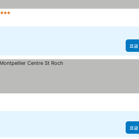
4 성급
요금
요금