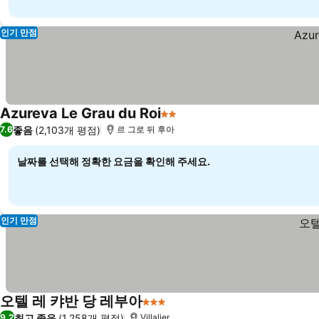
인기 만점
Azureva Le Grau du Roi
2 성급
좋음
(2,103개 평점)
7.6
르 그로 뒤 후아
날짜를 선택해 정확한 요금을 확인해 주세요.
인기 만점
오텔 레 캬반 당 레부아
3 성급
최고 좋음
(1,258개 평점)
9.2
Villalier