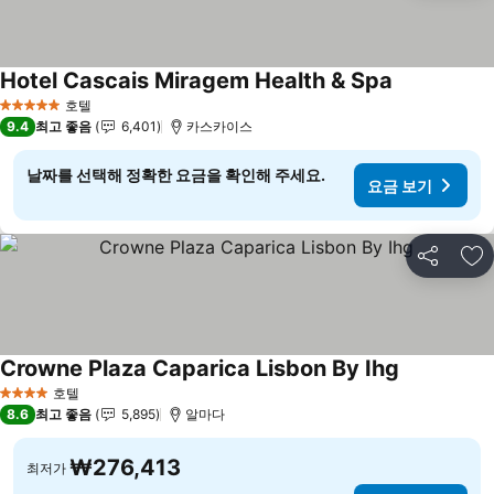
Hotel Cascais Miragem Health & Spa
요금 보기
호텔
5 성급
9.4
최고 좋음
6,401
카스카이스
날짜를 선택해 정확한 요금을 확인해 주세요.
요금 보기
공유
즐
Crowne Plaza Caparica Lisbon By Ihg
요금 보기
호텔
4 성급
8.6
최고 좋음
5,895
알마다
₩276,413
최저가