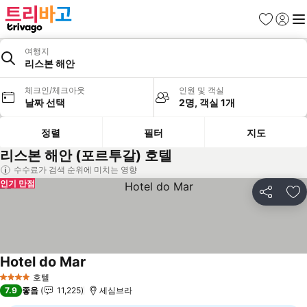
즐겨찾기
로그인
메
여행지
리스본 해안
체크인/체크아웃
인원 및 객실
날짜 선택
2명, 객실 1개
정렬
필터
지도
리스본 해안 (포르투갈) 호텔
수수료가 검색 순위에 미치는 영향
인기 만점
공유
즐
Hotel do Mar
요금 보기
호텔
4 성급
7.9
좋음
11,225
세심브라