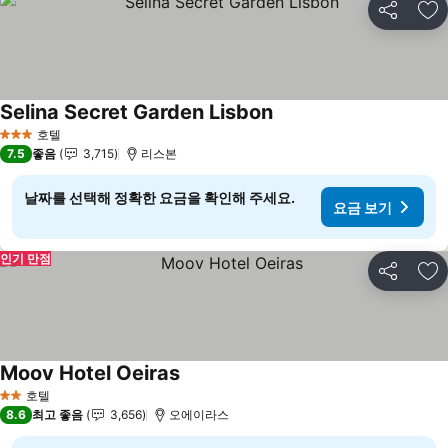
공유
즐
Selina Secret Garden Lisbon
요금 보기
호텔
3 성급
7.5
좋음
3,715
리스본
날짜를 선택해 정확한 요금을 확인해 주세요.
요금 보기
인기 만점
공유
즐
Moov Hotel Oeiras
요금 보기
호텔
2 성급
8.6
최고 좋음
3,656
오에이라스