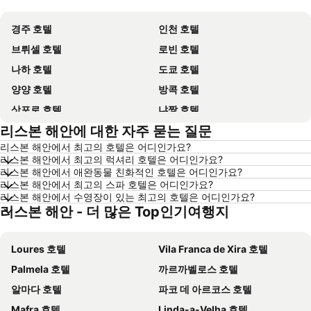
경주 호텔
인천 호텔
브뤼셀 호텔
로빈 호텔
나하 호텔
도쿄 호텔
양양 호텔
방콕 호텔
삿포로 호텔
냐짱 호텔
리스본 해안에 대한 자주 묻는 질문
나고야 호텔
대전 호텔
리스본 해안에서 최고의 호텔은 어디인가요?
제주시 호텔
다낭 호텔
리스본 해안에서 최고의 럭셔리 호텔은 어디인가요?
삼척 호텔
평창 호텔
리스본 해안에서 애완동물 친화적인 호텔은 어디인가요?
리스본 해안에서 최고의 스파 호텔은 어디인가요?
고성 호텔
목포 호텔
리스본 해안에서 수영장이 있는 최고의 호텔은 어디인가요?
리스본 해안 - 더 많은 Top인기여행지
오키나와 호텔
산토리니섬 호텔
홍콩 호텔
푸켓타운 호텔
Loures 호텔
Vila Franca de Xira 호텔
보홀 호텔
한국 호텔
Palmela 호텔
까르까벨로스 호텔
타이페이 호텔
타이중 호텔
알마다 호텔
파코 데 아르코스 호텔
경기도 호텔
유럽 호텔
Mafra 호텔
Linda-a-Velha 호텔
경상남도 호텔
보라카이 호텔