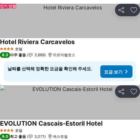
인기 만점
공유
즐
Hotel Riviera Carcavelos
요금 보기
호텔
4 성급
8.3
아주 좋음
3,889
까르까벨로스
날짜를 선택해 정확한 요금을 확인해 주세요.
요금 보기
공유
즐
EVOLUTION Cascais-Estoril Hotel
요금 보기
호텔
4 성급
9.0
최고 좋음
3,071
에스토릴