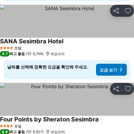
공유
즐
SANA Sesimbra Hotel
요금 보기
호텔
4 성급
8.7
최고 좋음
6,748
세심브라
날짜를 선택해 정확한 요금을 확인해 주세요.
요금 보기
공유
즐
Four Points by Sheraton Sesimbra
요금 보기
호텔
4 성급
8.8
최고 좋음
6,507
세심브라