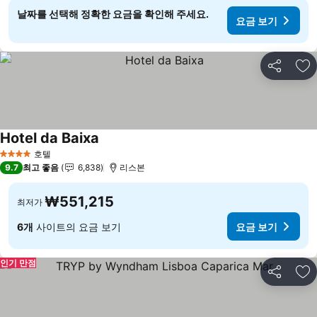
날짜를 선택해 정확한 요금을 확인해 주세요.
요금 보기
공유
즐
Hotel da Baixa
요금 보기
호텔
4 성급
9.7
최고 좋음
6,838
리스본
₩551,215
최저가
6개
사이트의 요금 보기
요금 보기
인기 만점
공유
즐