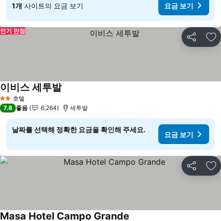
1개
사이트의 요금 보기
요금 보기
인기 만점
공유
즐
이비스 세투발
요금 보기
호텔
2 성급
7.8
좋음
6,264
세투발
날짜를 선택해 정확한 요금을 확인해 주세요.
요금 보기
공유
즐
Masa Hotel Campo Grande