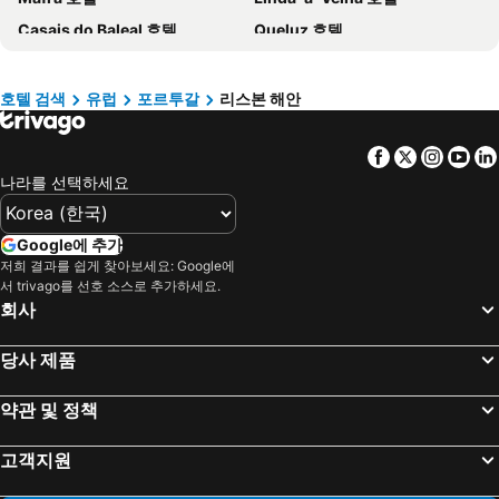
Casais do Baleal 호텔
Queluz 호텔
크레타 섬 호텔
Paris 호텔
Amadora 호텔
Algueirão-Mem Martins 호텔
발리 호텔
경상북도 호텔
Amora 호텔
Moledo 호텔
밀로섬 호텔
크로아티아 해안 호텔
호텔 검색
유럽
포르투갈
리스본 해안
몬티주 호텔
Carnaxide 호텔
대만 호텔
Facebook
Twitter
Insta
Yo
Charneca de Caparica 호텔
Cadaval 호텔
나라를 선택하세요
Google에 추가
저희 결과를 쉽게 찾아보세요: Google에
서 trivago를 선호 소스로 추가하세요.
회사
당사 제품
약관 및 정책
고객지원