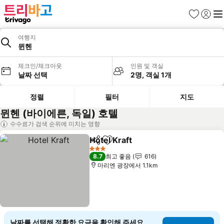
즐겨찾기
로그인
메
여행지
뮌헨
체크인/체크아웃
인원 및 객실
날짜 선택
2명, 객실 1개
정렬
필터
지도
뮌헨 (바이에른, 독일) 호텔
수수료가 검색 순위에 미치는 영향
Hotel Kraft
공유
즐겨찾기에 추가
3 성급
8.7
최고 좋음
616
마리엔 광장에서 1.1km
날짜를 선택해 정확한 요금을 확인해 주세요.