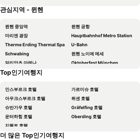
Augusten Hotel München
Downtown Vi Vadi Hotel
관심지역 - 뮌헨
아지무트 호텔 뮌헨
이비스 뮌헨 시티 오스트
Best Western Hotel Arabellapark Muenchen
크레아티프 호텔 엘리펀트
뮌헨 중앙역
뮌헨 공항
Boutique Hotel Germania
비 바디 호텔 바이에 89
마리엔 광장
Hauptbahnhof Metro Station
Hotel Fresh Inn
마르크 뮌헨 - 성인 전용
Therme Erding Thermal Spa
U-Bahn
Hotel München City Center affiliated by Meliá
GS 호텔
Schwabing
뮌헨 노이에 메세
레오나르도 호텔 & 레지덴츠 뮌헨
Cocoon Theresienwiese
알리안츠 아레나
Oktoberfest München
볼드 호텔 뮌헨 젠트룸
아다지오 액세스 뮌헨 시티 올림피아파크
Top인기여행지
뮌헨 올림픽 공원
Sendling-Westpark
Eurostars Grand Central
킹스 호텔 센터
Münchener Biennale
Kaufinger Straße
Wunderlocke
The Westin Grand Munich
인스부르크 호텔
가르미슈 호텔
Kocherlball am Chinesischen Turm
AOK Blade Night
하이페리온 호텔 뮌헨
노보텔 뮌헨 시티 아르눌프파크
아우크스부르크 호텔
퓌센 호텔
Frühlingsfest
St. Patrick’s Day
NH Collection München Bavaria
Hotel Eder
슈반가우 호텔
Gräfelfing 호텔
뮌헨 신시청사
Bauer & Hieber München
이비스 뮌헨 시티
에덴 호텔 볼프
운터하힝 호텔
Oberding 호텔
Sandemans New Europe - Free Tour
Sankt Lorenz
플레밍스 호텔 뮌헨 시티
elaya hotel munich city, Trademark Collection by Wyndham
지펠트 호텔
Sankt Maximilian
Arabellapark Metro Station
유로스타스 북 호텔
Courtyard by Marriott Munich City East
더 많은 Top인기여행지
Pfistermühle
Fürstenried
Hotel Gio
Superior Hotel Präsident