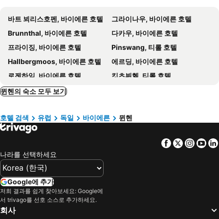
Studentenstadt Metro Station
Garching Metro Station
PLAZA INN Dachau-München
Hotel Ludwig München
바트 뵈리스호펜, 바이에른 호텔
그라이나우, 바이에른 호텔
Rosengarten
Schlachthof
DO & CO Hotel München
루이스 호텔
Brunnthal, 바이에른 호텔
다카우, 바이에른 호텔
호텔 암 마크트
코르티나 호텔
프라이징, 바이에른 호텔
Pinswang, 티롤 호텔
Hotel Bayerischer Hof
Wdrei Hotel
Hallbergmoos, 바이에른 호텔
에르딩, 바이에른 호텔
하우스 임 탈
Rosewood Munich
로젠하임, 바이에른 호텔
킷츠뷔헬, 티롤 호텔
Mandarin Oriental, Munich
메르퀴르 호텔 뮌헨 알트슈타트
바트 퇼츠, 바이에른 호텔
바드 아이블링, 바이에른 호텔
뮌헨의 숙소 모두 보기
Living Hotel Das Viktualienmarkt
Lindner
페르티사우, 티롤 호텔
운터푀링, 바이에른 호텔
Hotel Blauer Bock
Derag Livinghotel Campo Dei Fi
호텔 검색
유럽
독일
바이에른
뮌헨
Aschheim, 바이에른 호텔
슈핏징지, 바이에른 호텔
MAXIMILIAN MUNICH Apartments & Hotel
호텔 토르브라우
란츠후트, 바이에른 호텔
잉골슈타트, 바이에른 호텔
호텔 도이체 아이헤
Hotel MIO by AMANO
Facebook
Twitter
Insta
Yo
Farchant, 바이에른 호텔
로이테, 티롤 호텔
Hôtel du Train
Hotel Sendlinger Tor
나라를 선택하세요
뉘른베르크, 바이에른 호텔
아우크스부르크, 바이에른 호텔
Euro Youth Hotel
Boutique Hotel Krone München
레겐스부르크, 바이에른 호텔
Gräfelfing, 바이에른 호텔
노보텔 스위트 뮌헨 파크슈타트 슈바빙
르 메르디앙 뮌헨
Google에 추가
퓌르트, 바이에른 호텔
에를랑겐, 바이에른 호텔
저희 결과를 쉽게 찾아보세요: Google에
Bob W Münchner Freiheit
JAMS Music Hotel Munich
서 trivago를 선호 소스로 추가하세요.
운터하힝, 바이에른 호텔
Oberding, 바이에른 호텔
Hotel Seibel
레오나르도 로얄 호텔 뮌헨
회사
프랑크푸르트, 헤세 호텔
베를린, Berlin 호텔