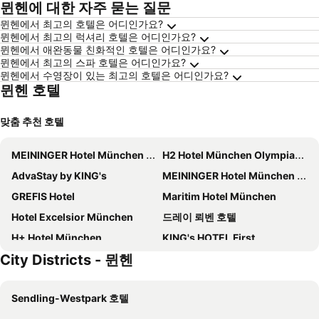
뮌헨에 대한 자주 묻는 질문
뮌헨에서 최고의 호텔은 어디인가요?
뮌헨에서 최고의 럭셔리 호텔은 어디인가요?
뮌헨에서 애완동물 친화적인 호텔은 어디인가요?
뮌헨에서 최고의 스파 호텔은 어디인가요?
뮌헨에서 수영장이 있는 최고의 호텔은 어디인가요?
뮌헨 호텔
맞춤 추천 호텔
MEININGER Hotel München Olympiapark
H2 Hotel München Olympiapark
AdvaStay by KING's
MEININGER Hotel München Zentrum
GREFIS Hotel
Maritim Hotel München
Hotel Excelsior München
드레이 뢰벤 호텔
H+ Hotel München
KING's HOTEL First
City Districts - 뮌헨
호텔 오이로페이셔 호프 - 성인 전용
Ramada Encore by Wyndham Munich Messe
호텔 암바
MK 호텔 뮌헨 시티
Sendling-Westpark 호텔
Courtyard by Marriott Munich City Center
메르큐르 뮌헨 시티센터