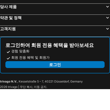
Hampton By Hilton Munich City Center East
Hotel New Orly
당사 제품
쾰른, 노르트라인 베스트팔렌주 호텔
뒤셀도르프, 노르트라인 베스트팔렌주 호텔
Residence Inn by Marriott Munich Central
에델바이스 파크호텔 가르니
Hamburg, Hamburg 호텔
슈투트가르트, 바덴-뷔르템베르크 호텔
The Base Munich
약관 및 정책
드레스덴, 작센 호텔
고객지원
로그인하여 회원 전용 혜택을 받아보세요
경험 맞춤화
회원 전용 혜택 및 회원가
로그인
trivago N.V.
, Kesselstraße 5 – 7, 40221 Düsseldorf, Germany
2026 trivago | 무단 복사, 이동 금지.