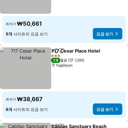
₩50,661
최저가
5개
사이트의 요금 보기
요금 보기
717 Cesar Place Hotel
공유
즐겨찾기에 추가
요금
3 성급
7.8
좋음
1,285
Tagbilaran
₩38,667
최저가
6개
사이트의 요금 보기
요금 보기
Cabilao Sanctuary Beach