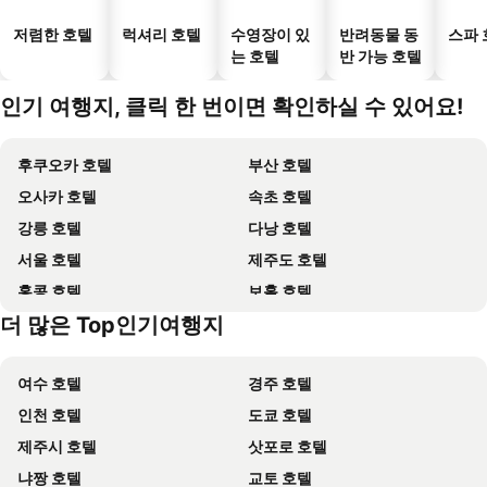
저렴한 호텔
럭셔리 호텔
수영장이 있
반려동물 동
스파 
는 호텔
반 가능 호텔
인기 여행지, 클릭 한 번이면 확인하실 수 있어요!
후쿠오카 호텔
부산 호텔
오사카 호텔
속초 호텔
강릉 호텔
다낭 호텔
서울 호텔
제주도 호텔
홍콩 호텔
보홀 호텔
더 많은 Top인기여행지
강원도 호텔
Dolomiti 호텔
여수 호텔
경주 호텔
인천 호텔
도쿄 호텔
제주시 호텔
삿포로 호텔
냐짱 호텔
교토 호텔