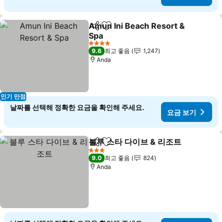
Amun Ini Beach Resort &
공유
즐겨찾기에 추가
Spa
요금 보기
4 성급
9.6
최고 좋음
1,247
Anda
인기 만점
날짜를 선택해 정확한 요금을 확인해 주세요.
요금 보기
블루 스타 다이브 & 리조트
공유
즐겨찾기에 추가
요
3 성급
9.0
최고 좋음
824
Anda