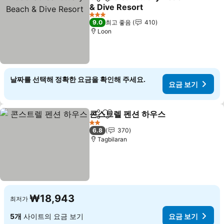
공유
즐겨찾기에 추가
& Dive Resort
요금 보기
3 성급
9.0
최고 좋음
410
Loon
날짜를 선택해 정확한 요금을 확인해 주세요.
요금 보기
콘스트렐 펜션 하우스
공유
즐겨찾기에 추가
요금 
2 성급
6.8
370
Tagbilaran
₩18,943
최저가
5개
사이트의 요금 보기
요금 보기