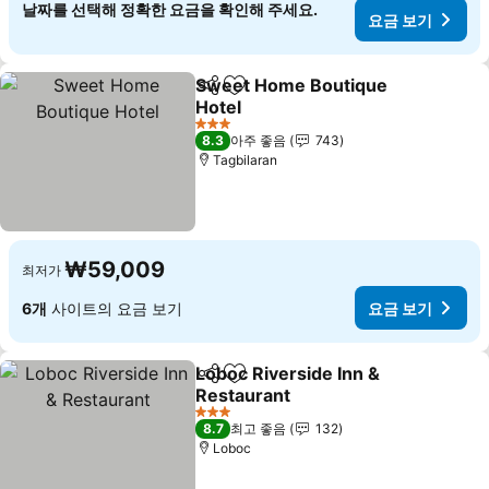
날짜를 선택해 정확한 요금을 확인해 주세요.
요금 보기
Sweet Home Boutique
공유
즐겨찾기에 추가
Hotel
요금 보기
3 성급
8.3
아주 좋음
743
Tagbilaran
₩59,009
최저가
6개
사이트의 요금 보기
요금 보기
Loboc Riverside Inn &
공유
즐겨찾기에 추가
Restaurant
요금 보기
3 성급
8.7
최고 좋음
132
Loboc