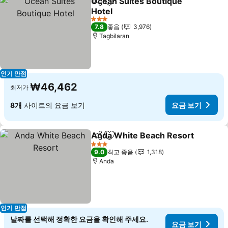
Ocean Suites Boutique
공유
즐겨찾기에 추가
Hotel
요금 보기
3 성급
7.8
좋음
3,976
Tagbilaran
인기 만점
₩46,462
최저가
8개
사이트의 요금 보기
요금 보기
Anda White Beach Resort
공유
즐겨찾기에 추가
3 성급
9.0
최고 좋음
1,318
Anda
인기 만점
날짜를 선택해 정확한 요금을 확인해 주세요.
요금 보기