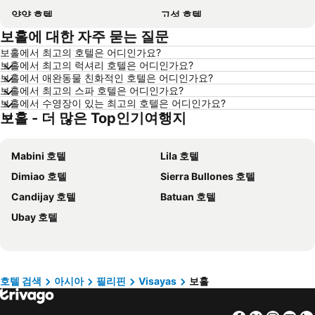
양양 호텔
고성 호텔
보홀에 대한 자주 묻는 질문
대전 호텔
방콕 호텔
보홀에서 최고의 호텔은 어디인가요?
목포 호텔
포항 호텔
보홀에서 최고의 럭셔리 호텔은 어디인가요?
상하이 호텔
히로시마 호텔
보홀에서 애완동물 친화적인 호텔은 어디인가요?
보홀에서 최고의 스파 호텔은 어디인가요?
평창 호텔
통영 호텔
보홀에서 수영장이 있는 최고의 호텔은 어디인가요?
보홀 - 더 많은 Top인기여행지
괌 호텔
오키나와 호텔
경기도 호텔
한국 호텔
Mabini 호텔
Lila 호텔
Phu Quoc 호텔
타이페이 호텔
Dimiao 호텔
Sierra Bullones 호텔
크로아티아 호텔
크로아티아 해안 호텔
Candijay 호텔
Batuan 호텔
Paris 호텔
캐나다 호텔
Ubay 호텔
말레이시아 호텔
몰디브 호텔
헝가리 호텔
뉴욕 호텔
라치오 호텔
Danang 호텔
Hanoi region 호텔
발리 호텔
호텔 검색
아시아
필리핀
Visayas
보홀
경상북도 호텔