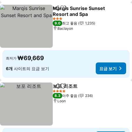
Marqis Sunrise Sunset
공유
즐겨찾기에 추가
Resort and Spa
요금 보기
3 성급
9.0
최고 좋음
1,235
Baclayon
₩69,669
최저가
6개
사이트의 요금 보기
요금 보기
보포 리조트
공유
즐겨찾기에 추가
요금 보기
4 성급
8.3
아주 좋음
236
Loon