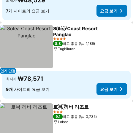
₩48,529
최저가
7개
사이트의 요금 보기
요금 보기
Solea Coast Resort
공유
즐겨찾기에 추가
Panglao
요금 보기
4 성급
8.8
최고 좋음
1,186
Tagbilaran
인기 만점
₩78,571
최저가
9개
사이트의 요금 보기
요금 보기
로복 리버 리조트
공유
즐겨찾기에 추가
요금 보기
3 성급
9.1
최고 좋음
3,735
Loboc