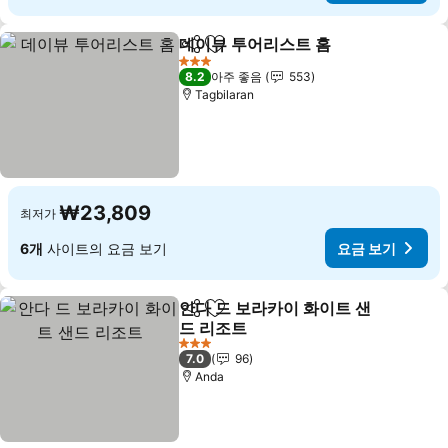
데이뷰 투어리스트 홈
공유
즐겨찾기에 추가
요금 
3 성급
8.2
아주 좋음
553
Tagbilaran
₩23,809
최저가
6개
사이트의 요금 보기
요금 보기
안다 드 보라카이 화이트 샌
공유
즐겨찾기에 추가
드 리조트
요금 보기
3 성급
7.0
96
Anda