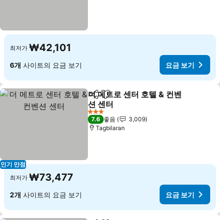
₩42,101
최저가
6개
사이트의 요금 보기
요금 보기
더 메트로 센터 호텔 & 컨벤
공유
즐겨찾기에 추가
션 센터
요금 보기
3 성급
7.6
좋음
3,009
Tagbilaran
인기 만점
₩73,477
최저가
2개
사이트의 요금 보기
요금 보기