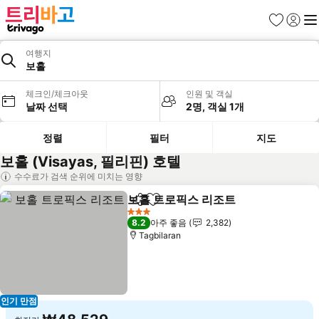
즐겨찾기
로그인
메
여행지
보홀
체크인/체크아웃
인원 및 객실
날짜 선택
2명, 객실 1개
정렬
필터
지도
보홀 (Visayas, 필리핀) 호텔
수수료가 검색 순위에 미치는 영향
보홀 트로픽스 리조트
공유
즐겨찾기에 추가
요금 
3 성급
8.2
아주 좋음
2,382
Tagbilaran
인기 만점