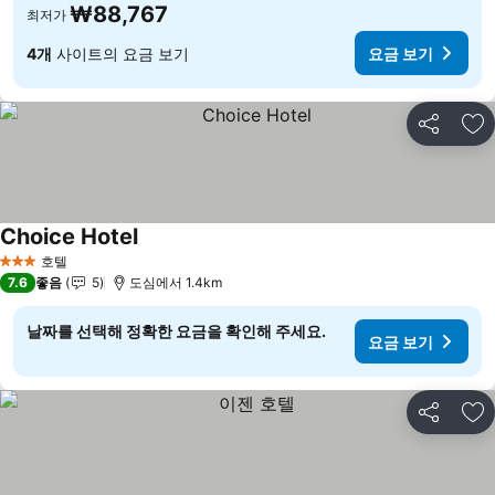
₩88,767
최저가
4개
사이트의 요금 보기
요금 보기
공유
즐
Choice Hotel
요금 보기
호텔
3 성급
7.6
좋음
5
도심에서 1.4km
날짜를 선택해 정확한 요금을 확인해 주세요.
요금 보기
공유
즐