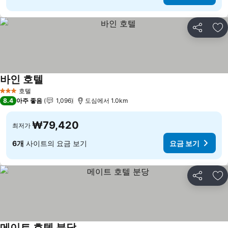
공유
즐
바인 호텔
요금 보기
호텔
3 성급
8.4
아주 좋음
1,096
도심에서 1.0km
₩79,420
최저가
6개
사이트의 요금 보기
요금 보기
공유
즐
메이트 호텔 분당