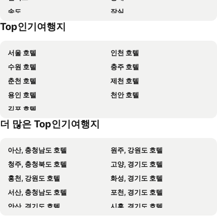
송도
잠실
이비스 스타일 앰배서더 서울 용산 - 서울드래곤시티 호텔
Hotel PJ Myeongdong
Top인기여행지
잠실 야구경기장
롯데월드
Hamilton Hotel
세종 호텔
월미도
마포구
코트야드 바이 메리어트 서울 판교
JW 메리어트 동대문 스퀘어 서울
서울 호텔
인천 호텔
영등포역
종로
시그니엘서울
Four Points by Sheraton Josun, Seoul Myeongdong
수원 호텔
충주 호텔
수원역
인사동
Wirye Militopia Hotel By Marine
나인트리 호텔
춘천 호텔
제천 호텔
잠실종합운동장
서울대공원
파로스 호텔
Hotel Park Habio
용인 호텔
천안 호텔
코엑스
코엑스 아쿠아리움
소피텔 앰배서더 서울
Travelodge Myeongdong Euljiro
김포 호텔
양재
Samsung
리버사이드 호텔
Nine Tree by Parnas Seoul Myeongdong 2
더 많은 Top인기여행지
광화문
세종시 아트센터
Hotel Skypark Central Seoul Pangyo
호텔 페이토 삼성
라까사호텔 광명
명동성당
Hotel Cappuccino
Maison Hotel DDP
아산, 충청남도 호텔
원주, 강원도 호텔
덕수궁
양양국제공항
Mito Seongnam
바인 호텔
청주, 충청북도 호텔
고양, 경기도 호텔
서대문
W Motel
W 모텔
홍천, 강원도 호텔
화성, 경기도 호텔
이젠 호텔
러쉬 모텔
서산, 충청남도 호텔
포천, 경기도 호텔
나비호텔
MI 모텔
안산, 경기도 호텔
시흥, 경기도 호텔
Sunflower Motel
팝콘 모텔