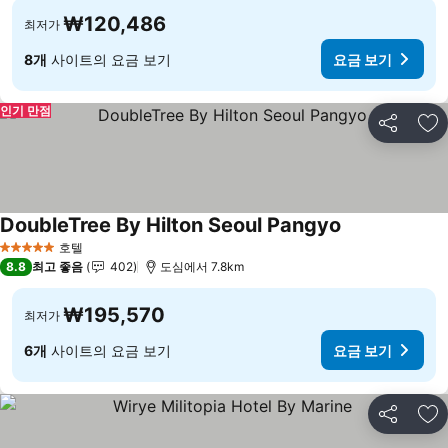
₩120,486
최저가
8개
사이트의 요금 보기
요금 보기
인기 만점
공유
즐
DoubleTree By Hilton Seoul Pangyo
요금 보기
호텔
5 성급
8.8
최고 좋음
402
도심에서 7.8km
₩195,570
최저가
6개
사이트의 요금 보기
요금 보기
공유
즐