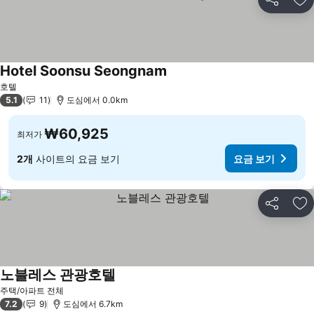
공유
즐
Hotel Soonsu Seongnam
요금 보기
호텔
5.1
11
도심에서 0.0km
₩60,925
최저가
2개
사이트의 요금 보기
요금 보기
공유
즐
노블레스 관광호텔
요금 보기
주택/아파트 전체
7.2
9
도심에서 6.7km