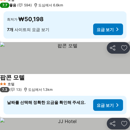
2 성급
7.7
좋음
594
도심에서 6.6km
₩50,198
최저가
7개
사이트의 요금 보기
요금 보기
공유
즐
팝콘 모텔
요금 보기
호텔
2 성급
7.3
13
도심에서 1.3km
날짜를 선택해 정확한 요금을 확인해 주세요.
요금 보기
공유
즐