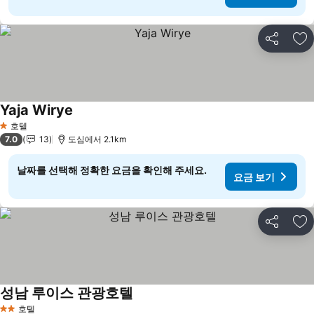
공유
즐
Yaja Wirye
요금 보기
호텔
1 성급
7.0
13
도심에서 2.1km
날짜를 선택해 정확한 요금을 확인해 주세요.
요금 보기
공유
즐
성남 루이스 관광호텔
요금 보기
호텔
2 성급