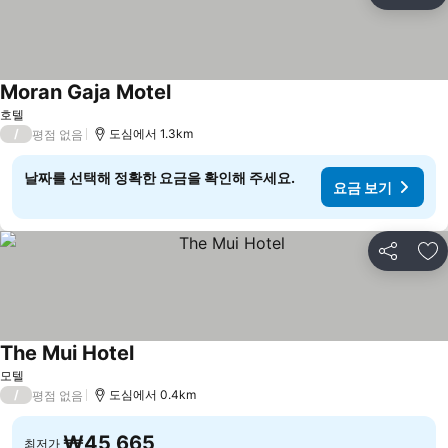
즐
Moran Gaja Motel
요금 보기
호텔
/
도심에서 1.3km
평점 없음
날짜를 선택해 정확한 요금을 확인해 주세요.
요금 보기
공유
즐
The Mui Hotel
요금 보기
모텔
/
도심에서 0.4km
평점 없음
₩45,665
최저가