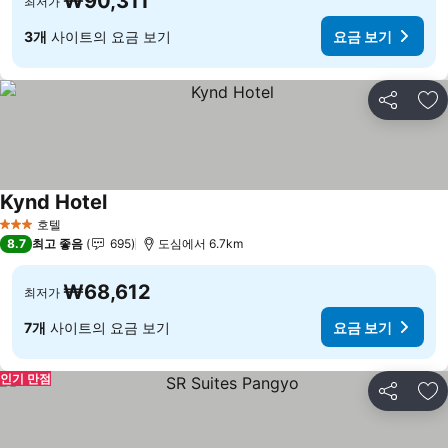
₩90,311
최저가
3개
사이트의 요금 보기
요금 보기
공유
즐
Kynd Hotel
요금 보기
호텔
3 성급
8.7
최고 좋음
695
도심에서 6.7km
₩68,612
최저가
7개
사이트의 요금 보기
요금 보기
인기 만점
공유
즐