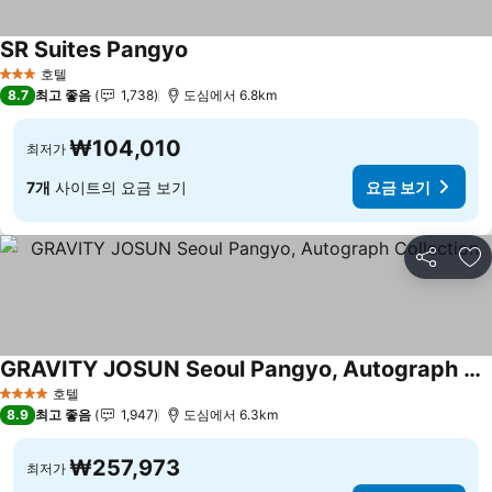
SR Suites Pangyo
요금 보기
호텔
3 성급
8.7
최고 좋음
1,738
도심에서 6.8km
₩104,010
최저가
7개
사이트의 요금 보기
요금 보기
공유
즐
GRAVITY JOSUN Seoul Pangyo, Autograph Collection
요금 보기
호텔
4 성급
8.9
최고 좋음
1,947
도심에서 6.3km
₩257,973
최저가