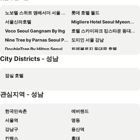
노보텔 스위트 앰배서더 서울 용산 - 서울드래곤시티
롯데 호텔 월드
서울신라호텔
Migliore Hotel Seoul Myeongdong
Voco Seoul Gangnam By Ihg
호텔 스카이파크 킹스타운 동대문점
Nine Tree by Parnas Seoul Pangyo
도미인 서울 강남
DoubleTree By Hilton Seoul Pangyo
트레블로지 동대문 호텔
City Districts - 성남
토요코 인 서울 강남
서울앤호텔 동대문
Grand Hyatt Seoul
그랜드 워커힐 서울
잠실 호텔
호텔 리베라
Four Points by Sheraton Josun, Seoul Station
Hotel The Botanik Sewoon Myeongdong
토요코 인 동대문
관심지역 - 성남
W 서울 워커힐
호텔 국도
Hotel Thesoom Forest
노보텔 앰배서더 서울 동대문 호텔 & 레지던스
한국민속촌
에버랜드
솔라리아 니시테츠 호텔 서울 명동
JW 메리어트 호텔 서울
서울역
명동
Nine Tree by Parnas Seoul Dongdaemun
Hilton Garden Inn Seoul Gangnam
강남구
용산역
호텔 밀리오레 서울
ibis Styles Ambassador Seoul Gangnam
킨텍스
홍대
Lavita Hotel
라마다 용인 호텔