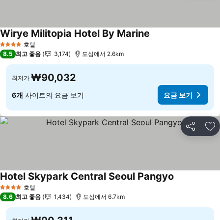
Wirye Militopia Hotel By Marine
요금 보기
호텔
4 성급
8.5
최고 좋음
3,174
도심에서 2.6km
₩90,032
최저가
6개
사이트의 요금 보기
요금 보기
공유
즐
Hotel Skypark Central Seoul Pangyo
요금 보기
호텔
4 성급
8.6
최고 좋음
1,434
도심에서 6.7km