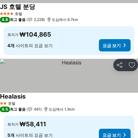
JS 호텔 분당
요금 보기
호텔
4 성급
8.6
최고 좋음
2,228
도심에서 6.7km
₩104,865
최저가
4개
사이트의 요금 보기
요금 보기
공유
즐
Healasis
요금 보기
호텔
2 성급
8.5
최고 좋음
461
도심에서 1.3km
₩58,411
최저가
5개
사이트의 요금 보기
요금 보기