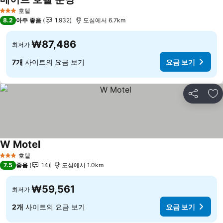
요금 보기
호텔
3 성급
8.2
아주 좋음
1,932
도심에서 6.7km
₩87,486
최저가
7개
사이트의 요금 보기
요금 보기
공유
즐
W Motel
요금 보기
호텔
3 성급
7.5
좋음
14
도심에서 1.0km
₩59,561
최저가
2개
사이트의 요금 보기
요금 보기