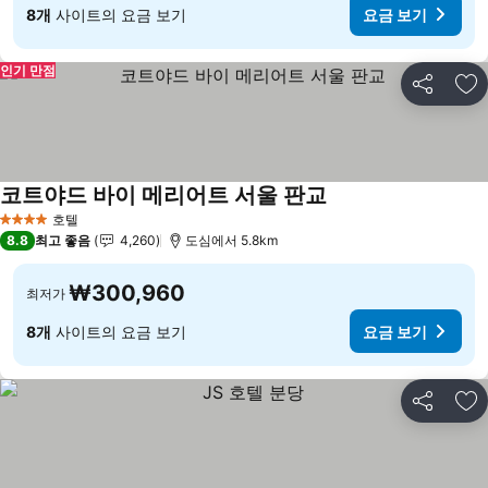
8개
사이트의 요금 보기
요금 보기
인기 만점
공유
즐
코트야드 바이 메리어트 서울 판교
요금 보기
호텔
4 성급
8.8
최고 좋음
4,260
도심에서 5.8km
₩300,960
최저가
8개
사이트의 요금 보기
요금 보기
공유
즐