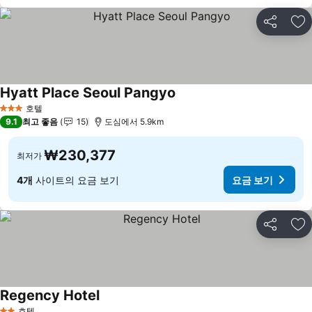
공유
즐
Hyatt Place Seoul Pangyo
요금 보기
호텔
3 성급
9.1
최고 좋음
15
도심에서 5.9km
₩230,377
최저가
4개
사이트의 요금 보기
요금 보기
공유
즐
Regency Hotel
요금 보기
호텔