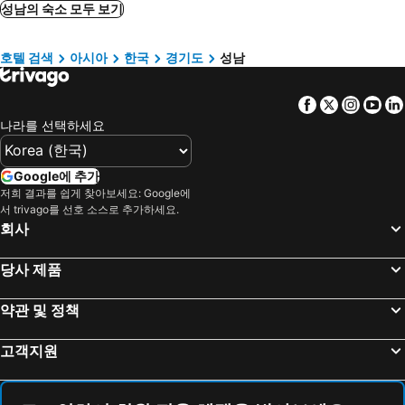
양평, 경기도 호텔
안양, 경기도 호텔
성남의 숙소 모두 보기
Moran Gaja Motel
Healasis
파주, 경기도 호텔
횡성, 강원도 호텔
Choice Hotel
성남 루이스 관광호텔
호텔 검색
아시아
한국
경기도
성남
여주, 경기도 호텔
평택, 경기도 호텔
Louis
Nyx Motel Seongnam
의정부, 경기도 호텔
예산, 충청남도 호텔
Seongnam Moran Hotel Aceh
모란w
Facebook
Twitter
Insta
Yo
부천, 경기도 호텔
강화도, 경기도 호텔
호텔 야자 위례점
아이리스 모텔
나라를 선택하세요
서울, 서울 호텔
인천, 경기도 호텔
Sheel Bangbae
Aiden by Best Western Cheongdam
수원, 경기도 호텔
충주, 충청북도 호텔
호텔 센트로
첼로 모텔
Google에 추가
태안, 충청남도 호텔
춘천, 강원도 호텔
저희 결과를 쉽게 찾아보세요: Google에
Shilla Stay Yeoksam
호텔 더 블루 천호
서 trivago를 선호 소스로 추가하세요.
용인, 경기도 호텔
천안, 충청남도 호텔
GRAVITY JOSUN Seoul Pangyo, Autograph Collection
Jamsil Orosie Hotel
회사
부산, 경상남도 호텔
제주시, 제주도 호텔
호텔 선샤인
강남역 5분 최고 숙소
당사 제품
속초, 강원도 호텔
강릉, 강원도 호텔
Golden City Hotel Dongdaemun
코텔야자 미술관 사당역점
서귀포, 제주도 호텔
경주, 경상북도 호텔
Gangnam Boutique Hotel Sohsul
이태원랜드
약관 및 정책
여수, 전라남도 호텔
고객지원