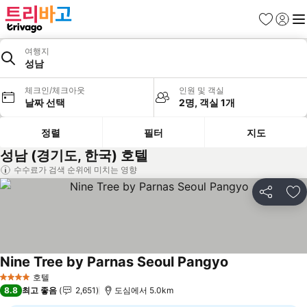
즐겨찾기
로그인
메
여행지
성남
체크인/체크아웃
인원 및 객실
날짜 선택
2명, 객실 1개
정렬
필터
지도
성남 (경기도, 한국) 호텔
수수료가 검색 순위에 미치는 영향
공유
즐
Nine Tree by Parnas Seoul Pangyo
요금 보기
호텔
4 성급
8.8
최고 좋음
2,651
도심에서 5.0km