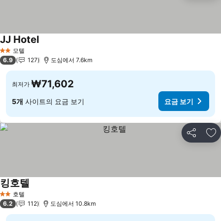
JJ Hotel
요금 보기
모텔
2 성급
6.9
127
도심에서 7.6km
₩71,602
최저가
5개
사이트의 요금 보기
요금 보기
공유
즐
킹호텔
요금 보기
호텔
2 성급
6.2
112
도심에서 10.8km