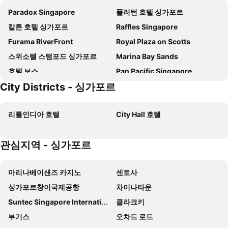
Paradox Singapore
풀러턴 호텔 싱가포르
칼튼 호텔 싱가포르
Raffles Singapore
Furama RiverFront
Royal Plaza on Scotts
스위소텔 스탬포드 싱가포르
Marina Bay Sands
호텔 보스
Pan Pacific Singapore
City Districts - 싱가포르
Fairmont Singapore
Holiday Inn Express & Suites Singapore Novena By Ihg
ibis Singapore on Bencoolen
머큐어 싱가포르 온 스티븐스
리틀인디아 호텔
City Hall 호텔
JEN Singapore Orchardgateway by Shangri-La
요크 호텔
PARKROYAL COLLECTION Pickering, Singapore
The Ritz-Carlton, Millenia Singapore
관심지역 - 싱가포르
V 호텔 벤쿨린
Quincy Hotel Singapore by Far East Hospitality
Conrad Singapore Marina Bay
The Outpost Hotel Sentosa by Far East Hospitality
마리나베이샌즈 카지노
센토사
도세트 싱가포르
빌리지 호텔 부기스
싱가포르창이국제공항
차이나타운
Hotel Mi Bencoolen
이비스 스타일 싱가포르 온 맥피어슨
Suntec Singapore International Convention & Exhibition Centre
클라크키
Furama City Centre
칼튼 시티 호텔 싱가포르
부기스
오차드 로드
V 호텔 라벤더
쉐라톤 타워 싱가포르