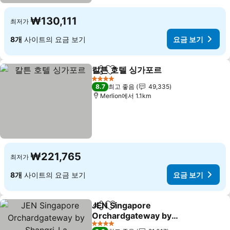
₩130,111
최저가
8개
사이트의 요금 보기
요금 보기
칼튼 호텔 싱가포르
공유
즐겨찾기에 추가
4 성급
8.7
최고 좋음
49,335
Merlion에서 1.1km
₩221,765
최저가
8개
사이트의 요금 보기
요금 보기
JEN Singapore
공유
즐겨찾기에 추가
Orchardgateway by
Shangri-La
4 성급