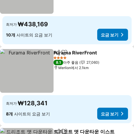
₩438,169
최저가
10개
사이트의 요금 보기
요금 보기
Furama RiverFront
공유
즐겨찾기에 추가
4 성급
8.1
아주 좋음
27,060
Merlion에서 2.1km
₩128,341
최저가
8개
사이트의 요금 보기
요금 보기
드리조트 앳 다운타운 이스트