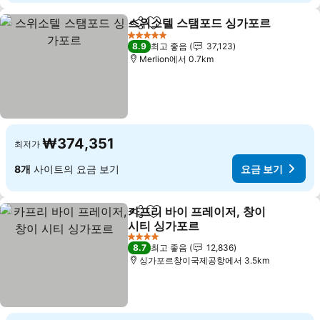
스위소텔 스탬포드 싱가포르
공유
즐겨찾기에 추가
5 성급
8.9
최고 좋음
37,123
Merlion에서 0.7km
₩374,351
최저가
8개
사이트의 요금 보기
요금 보기
카프리 바이 프레이저, 창이
공유
즐겨찾기에 추가
시티 싱가포르
4 성급
8.7
최고 좋음
12,836
싱가포르창이국제공항에서 3.5km