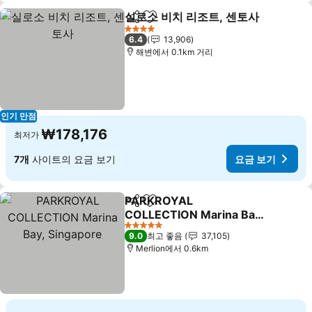
실로소 비치 리조트, 센토사
공유
즐겨찾기에 추가
4 성급
6.4
13,906
해변에서 0.1km 거리
인기 만점
₩178,176
최저가
7개
사이트의 요금 보기
요금 보기
PARKROYAL
공유
즐겨찾기에 추가
COLLECTION Marina Bay,
Singapore
5 성급
9.0
최고 좋음
37,105
Merlion에서 0.6km