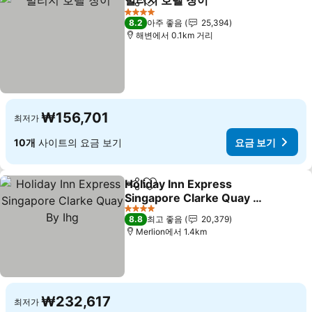
빌리지 호텔 창이
공유
즐겨찾기에 추가
4 성급
8.2
아주 좋음
25,394
해변에서 0.1km 거리
₩156,701
최저가
10개
사이트의 요금 보기
요금 보기
Holiday Inn Express
공유
즐겨찾기에 추가
Singapore Clarke Quay By
Ihg
4 성급
8.8
최고 좋음
20,379
Merlion에서 1.4km
₩232,617
최저가