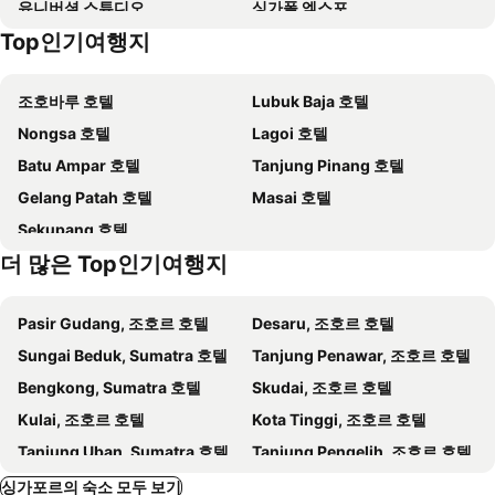
유니버셜 스튜디오
싱가폴 엑스포
Village Hotel Sentosa by Far East Hospitality
르메르디앙 싱가포르, 센토사
Top인기여행지
Austin Heights Golf & Hotel Resort
Raffles Place Metro Station
The Clan Hotel Singapore by Far East Hospitality
PARKROYAL COLLECTION Marina Bay, Singapore
Simei Metro Station
Buona Vista MRT Station
그랜드 임페리얼 호텔
Holiday Inn Singapore Orchard City Centre By Ihg
조호바루 호텔
Lubuk Baja 호텔
Pasir Ris Metro Station
리틀인디아
30 벤쿨렌
콩코드 호텔 싱가포르
Nongsa 호텔
Lagoi 호텔
Raffles City
City Hall
호텔 그랜드 퍼시픽
lyf Funan Singapore
Batu Ampar 호텔
Tanjung Pinang 호텔
Raffles Hotel Singapore Half-Day Tour
Marina Bay Sands SkyPark
YWCA Fort Canning
ST Signature Tanjong Pagar
Gelang Patah 호텔
Masai 호텔
Grand Prix Season Singapore
Swiss Club Oktoberfest
Wyndham Singapore Hotel
KINN Habitat
Sekupang 호텔
Asia Resort Expo
Bugis Metro Station
랑데뷰 호텔 싱가포르
Voco Orchard Singapore By Ihg
더 많은 Top인기여행지
The Art of the Brick
Science Buskers Festival
더 캐피톨 켐핀스키 호텔 싱가포르
Travelodge Harbourfront Singapore
Bras Basah Metro Station
Boat Asia 2013
W Singapore - Sentosa Cove
Copthorne King's Hotel Singapore
Pasir Gudang, 조호르 호텔
Desaru, 조호르 호텔
Dhoby Ghaut Metro Station
Telok Blangah
Pullman Singapore Hill Street
Grand Park City Hall
Sungai Beduk, Sumatra 호텔
Tanjung Penawar, 조호르 호텔
Buangkok Metro Station
Singapore Flyer
The Residence At Singapore Recreation Club
Victoria Hotel, a NuVe Group Collection
Bengkong, Sumatra 호텔
Skudai, 조호르 호텔
City - CBD
Marsiling MRT Station
호텔 로얄 앳 퀸즈
헤리티지 아파트먼트 @ 시티 홀
Kulai, 조호르 호텔
Kota Tinggi, 조호르 호텔
Plaza Singapura
Harbour Front Centre
Naumi Hotel Singapore
옥스퍼드 호텔
Tanjung Uban, Sumatra 호텔
Tanjung Pengelih, 조호르 호텔
Khatib Metro Station
Orchard Metro Station
JW 메리어트 싱가포르 사우스 비치
호텔 누베 헤리티지
Pulai, 조호르 호텔
Tanjung Balau, 조호르 호텔
싱가포르의 숙소 모두 보기
호텔 81 부기스
Galaxy Pods Capsule Hotel Boat Quay