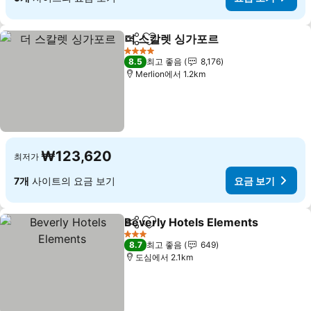
더 스칼렛 싱가포르
공유
즐겨찾기에 추가
4 성급
8.5
최고 좋음
8,176
Merlion에서 1.2km
₩123,620
최저가
7개
사이트의 요금 보기
요금 보기
Beverly Hotels Elements
공유
즐겨찾기에 추가
3 성급
8.7
최고 좋음
649
도심에서 2.1km