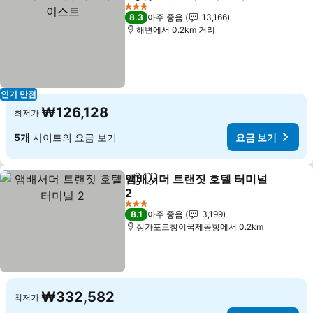
공유
즐겨찾기에 추가
3 성급
8.3
아주 좋음
13,166
해변에서 0.2km 거리
인기 만점
₩126,128
최저가
5개
사이트의 요금 보기
요금 보기
앰배서더 트랜짓 호텔 터미널
공유
즐겨찾기에 추가
2
3 성급
8.1
아주 좋음
3,199
싱가포르창이국제공항에서 0.2km
₩332,582
최저가