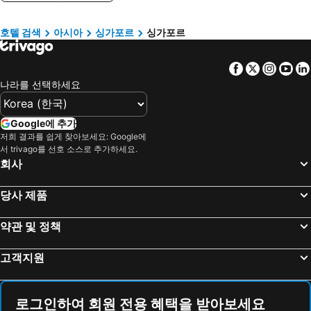
Tebrau, 조호르 호텔
Larkin, 조호르 호텔
오요 103 호텔 후지
카프리 바이 프레이저, 창이 시티 싱가포르
호텔 검색
아시아
싱가포르
싱가포르
Teluk Ramunia, 조호르 호텔
Sedili Kecil, 조호르 호텔
앰배서더 트랜짓 라운지 싱가포르 T3
M Hotel Singapore City Centre
럭색 인 앳 라벤더
Heritage Collection on Boat Quay - Quayside Wing - Mobile App Check-In
Facebook
Twitter
Insta
Yo
본드 부티크 캡슐 호텔 앳 부기스 - 호스텔
Hotel Faber Park Singapore - Handwritten Collection
나라를 선택하세요
21 Carpenter, Singapore, a Member of Design Hotels
Holiday Inn Express Singapore Clarke Quay By Ihg
ibis budget Singapore Clarke Quay
서머셋 리앙 코트 싱가포르
Google에 추가
저희 결과를 쉽게 찾아보세요: Google에
Hotel 81 Changi
서 trivago를 선호 소스로 추가하세요.
회사
당사 제품
약관 및 정책
고객지원
로그인하여 회원 전용 혜택을 받아보세요