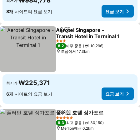
₩984,778
최저가
8개
사이트의 요금 보기
요금 보기
Aerotel Singapore -
공유
즐겨찾기에 추가
Transit Hotel in Terminal 1
3 성급
8.2
아주 좋음
10,296
도심에서 17.3km
₩225,371
최저가
6개
사이트의 요금 보기
요금 보기
풀러턴 호텔 싱가포르
공유
즐겨찾기에 추가
5 성급
9.3
최고 좋음
30,150
Merlion에서 0.2km