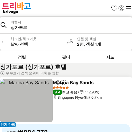
즐겨찾기
로그인
메
여행지
싱가포르
체크인/체크아웃
인원 및 객실
날짜 선택
2명, 객실 1개
정렬
필터
지도
싱가포르 (싱가포르) 호텔
수수료가 검색 순위에 미치는 영향
Marina Bay Sands
공유
즐겨찾기에 추가
5 성급
9.4
최고 좋음
112,939
Singapore Flyer에서 0.7km
인기 만점