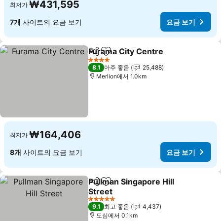
₩431,595
최저가
7개
사이트의 요금 보기
요금 보기
Furama City Centre
공유
즐겨찾기에 추가
4 성급
8.1
아주 좋음
25,488
Merlion에서 1.0km
₩164,406
최저가
8개
사이트의 요금 보기
요금 보기
Pullman Singapore Hill
공유
즐겨찾기에 추가
Street
5 성급
9.1
최고 좋음
4,437
도심에서 0.1km