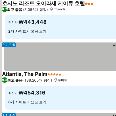
호시노 리조트 오이라세 케이류 호텔
3 성급
최고 좋음
(5,056개 평점)
8.7
Towada
₩443,448
최저가
2개
사이트의 요금 보기
인기 만점
Atlantis, The Palm
5 성급
최고 좋음
(138,265개 평점)
9.3
두바이
₩454,316
최저가
8개
사이트의 요금 보기
인기 만점