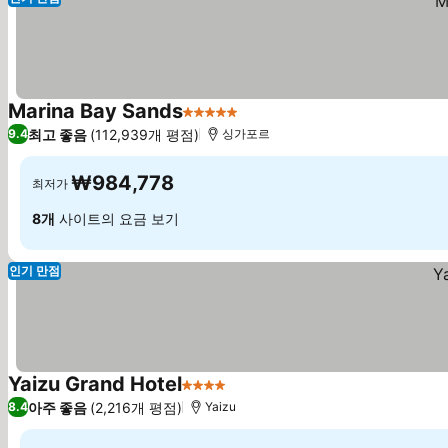
Marina Bay Sands
5 성급
최고 좋음
(112,939개 평점)
9.4
싱가포르
₩984,778
최저가
8개
사이트의 요금 보기
인기 만점
Yaizu Grand Hotel
4 성급
아주 좋음
(2,216개 평점)
8.4
Yaizu