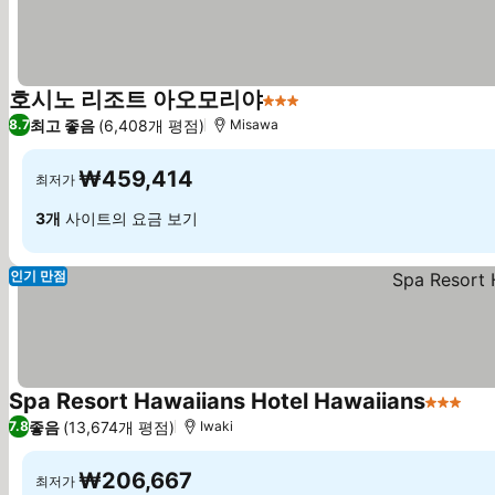
호시노 리조트 아오모리야
3 성급
최고 좋음
(6,408개 평점)
8.7
Misawa
₩459,414
최저가
3개
사이트의 요금 보기
인기 만점
Spa Resort Hawaiians Hotel Hawaiians
3 성급
좋음
(13,674개 평점)
7.8
Iwaki
₩206,667
최저가