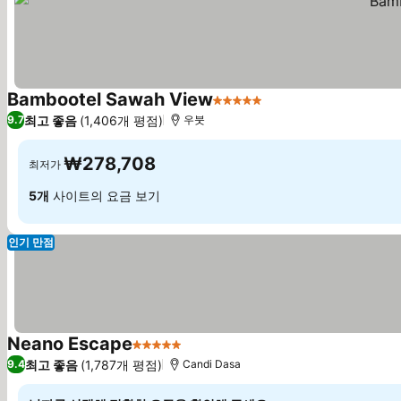
Bambootel Sawah View
5 성급
최고 좋음
(1,406개 평점)
9.7
우붓
₩278,708
최저가
5개
사이트의 요금 보기
인기 만점
Neano Escape
5 성급
최고 좋음
(1,787개 평점)
9.4
Candi Dasa