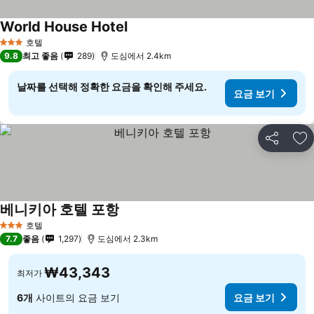
World House Hotel
호텔
3 성급
9.8
최고 좋음
289
도심에서 2.4km
날짜를 선택해 정확한 요금을 확인해 주세요.
요금 보기
공유
즐
베니키아 호텔 포항
호텔
3 성급
7.7
좋음
1,297
도심에서 2.3km
₩43,343
최저가
6개
사이트의 요금 보기
요금 보기