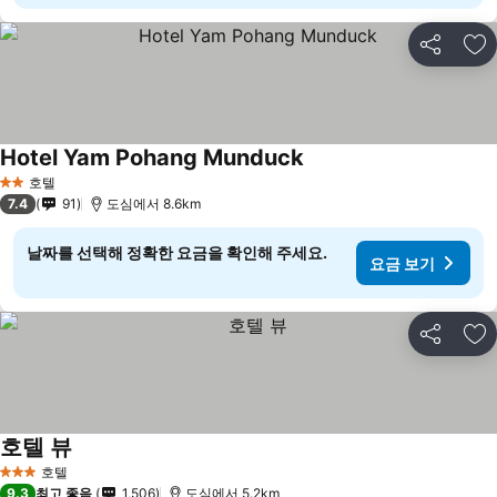
공유
즐
Hotel Yam Pohang Munduck
호텔
2 성급
7.4
91
도심에서 8.6km
날짜를 선택해 정확한 요금을 확인해 주세요.
요금 보기
공유
즐
호텔 뷰
호텔
3 성급
9.3
최고 좋음
1,506
도심에서 5.2km