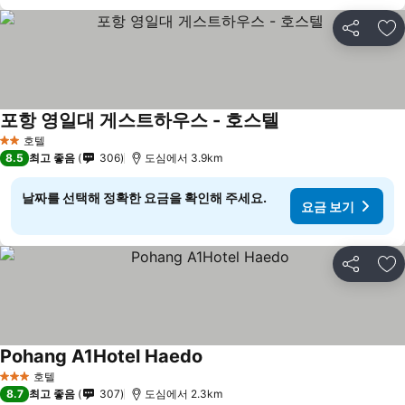
공유
즐
포항 영일대 게스트하우스 - 호스텔
호텔
2 성급
8.5
최고 좋음
306
도심에서 3.9km
날짜를 선택해 정확한 요금을 확인해 주세요.
요금 보기
공유
즐
Pohang A1Hotel Haedo
호텔
3 성급
8.7
최고 좋음
307
도심에서 2.3km