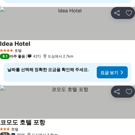
공유
즐
Idea Hotel
호텔
4 성급
8.1
아주 좋음
421
도심에서 2.7km
날짜를 선택해 정확한 요금을 확인해 주세요.
요금 보기
공유
즐
코모도 호텔 포항
호텔
3 성급
7.1
909
도심에서 3.6km