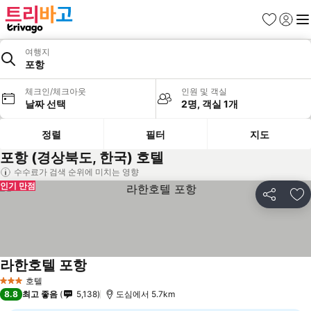
즐겨찾기
로그인
메
여행지
포항
체크인/체크아웃
인원 및 객실
날짜 선택
2명, 객실 1개
정렬
필터
지도
포항 (경상북도, 한국) 호텔
수수료가 검색 순위에 미치는 영향
인기 만점
공유
즐
라한호텔 포항
호텔
3 성급
8.8
최고 좋음
5,138
도심에서 5.7km