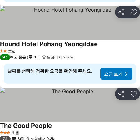
공유
즐
Hound Hotel Pohang Yeongildae
호텔
2 성급
9.1
최고 좋음
15
도심에서 5.1km
날짜를 선택해 정확한 요금을 확인해 주세요.
요금 보기
공유
즐
The Good People
호텔
3 성급
7.1
39
도심에서 0.8km