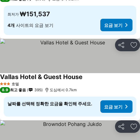
₩151,537
최저가
4개
사이트의 요금 보기
요금 보기
공유
즐
Vallas Hotel & Guest House
호텔
3 성급
8.9
최고 좋음
395
도심에서 0.7km
날짜를 선택해 정확한 요금을 확인해 주세요.
요금 보기
공유
즐