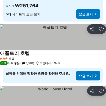
₩251,764
최저가
5개
사이트의 요금 보기
요금 보기
공유
즐
애플트리 호텔
호텔
3 성급
8.3
아주 좋음
1,010
도심에서 0.9km
날짜를 선택해 정확한 요금을 확인해 주세요.
요금 보기
공유
즐