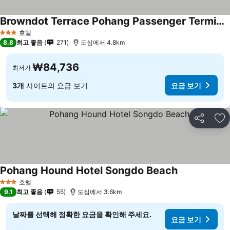
Browndot Terrace Pohang Passenger Terminal
호텔
3 성급
8.8
최고 좋음
271
도심에서 4.8km
₩84,736
최저가
3개
사이트의 요금 보기
요금 보기
공유
즐
Pohang Hound Hotel Songdo Beach
호텔
3 성급
9.1
최고 좋음
55
도심에서 3.6km
날짜를 선택해 정확한 요금을 확인해 주세요.
요금 보기