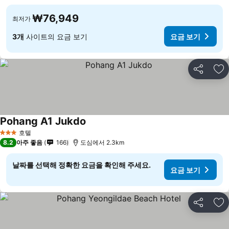
₩76,949
최저가
3개
사이트의 요금 보기
요금 보기
공유
즐
Pohang A1 Jukdo
호텔
3 성급
8.2
아주 좋음
166
도심에서 2.3km
날짜를 선택해 정확한 요금을 확인해 주세요.
요금 보기
공유
즐