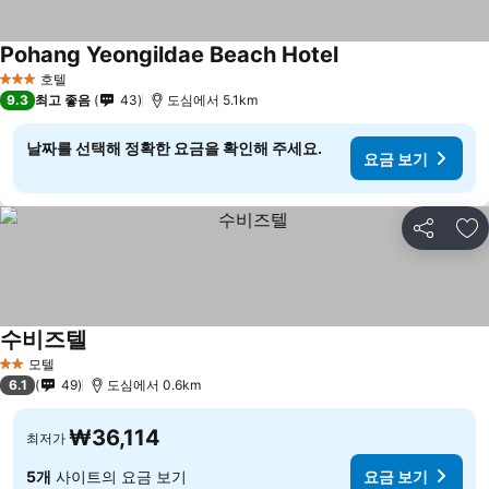
Pohang Yeongildae Beach Hotel
호텔
3 성급
9.3
최고 좋음
43
도심에서 5.1km
날짜를 선택해 정확한 요금을 확인해 주세요.
요금 보기
공유
즐
수비즈텔
모텔
2 성급
6.1
49
도심에서 0.6km
₩36,114
최저가
5개
사이트의 요금 보기
요금 보기