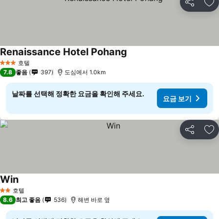
공유
즐
Renaissance Hotel Pohang
호텔
3 성급
7.8
좋음
397
도심에서 1.0km
날짜를 선택해 정확한 요금을 확인해 주세요.
요금 보기
공유
즐
Win
호텔
2 성급
8.6
최고 좋음
536
해변 바로 옆