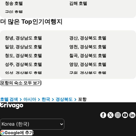
청송 호텔
김해 호텔
World House Hotel
Yj Pension
구미 호텔
Pohang Eco
칠포 파인비치호텔
더 많은 Top인기여행지
해밀터 펜션
포항 베네치아 펜션
Pohang Hound Hotel Songdo Beach
Pohang Villa Dahlia
창녕, 경상남도 호텔
경산, 경상북도 호텔
Pohang Jukdo Market 11avenue
Pohang Etoile Poolvilla
밀양, 경상남도 호텔
영천, 경상북도 호텔
포항 미르 펜션
Hotel 701
청도, 경상북도 호텔
칠곡, 경상북도 호텔
Pohang Sea Castle Pension
Hotel Palace
성주, 경상북도 호텔
영양, 경상북도 호텔
투썸 호텔
플레이호텔
의성, 경상북도 호텔
군위, 경상북도 호텔
The Good People
Max Motel
경주, 경상북도 호텔
대구, 경상북도 호텔
포항의 숙소 모두 보기
포항 넘버25 대잠동
Gray Motel
울진, 경상북도 호텔
제천, 충청북도 호텔
New Grand Motel
호텔 필로스
호텔 검색
아시아
한국
경상북도
포항
안동, 경상북도 호텔
영덕, 경상북도 호텔
Breaktime Hotel
와우모텔
단양, 충청북도 호텔
청송, 경상북도 호텔
Comport Hotel
포스코 인터내셔널 센터
Facebook
Twitter
Insta
Yo
서울, 서울 호텔
부산, 경상남도 호텔
Green Motel
H Avenue Pohang Posco Daero
제주시, 제주도 호텔
속초, 강원도 호텔
경주 한옥펜타운 펜션
Venus
Google에 추가
강릉, 강원도 호텔
서귀포, 제주도 호텔