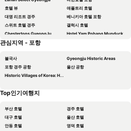
호텔 뷰
애플트리 호텔
대명 리조트 경주
베니키아 호텔 포항
스위트 호텔 경주
갤럭시 호텔
Chestertons GyeongJu
Hotel Yam Pohang Munduck
관심지역 - 포항
Renaissance Hotel Pohang
Browndot Terrace Pohang Passenger Terminal
코모도 호텔 포항
Pohang A1Hotel Haedo
불국사
Gyeongju Historic Areas
Pohang A1 Jukdo
포항 영일대 게스트하우스 - 호스텔
포항 경주 공항
울산 공항
Win
스테이 인 호텔
Historic Villages of Korea: Hahoe and Yangdong
더세븐호텔 포항
아트 인 티아라
Browndot Pohang Jukdo
Hotel Venesian
Top인기여행지
Gyeongju Bellus Rose Pension
Idea Hotel
스테이 포항 호텔
호텔 오푸스
부산 호텔
경주 호텔
Vallas Hotel & Guest House
Gyeongju Eurovil Pension
대구 호텔
울산 호텔
Pohang Yeongildae Beach Hotel
Pohang Haru Hotel
안동 호텔
영덕 호텔
스타 모텔
Le Pavilion Pool Villa