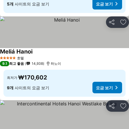
5개
사이트의 요금 보기
요금 보기
공유
즐
Meliá Hanoi
호텔
5 성급
9.1
최고 좋음
14,938
하노이
₩170,602
최저가
9개
사이트의 요금 보기
요금 보기
공유
즐