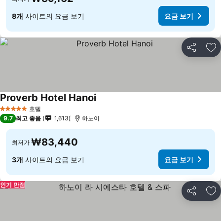
8개
사이트의 요금 보기
요금 보기
공유
즐
Proverb Hotel Hanoi
호텔
5 성급
9.7
최고 좋음
1,613
하노이
₩83,440
최저가
3개
사이트의 요금 보기
요금 보기
인기 만점
공유
즐