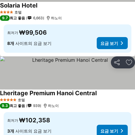
Solaria Hotel
호텔
4 성급
9.7
최고 좋음
6,663
하노이
₩99,506
최저가
8개
사이트의 요금 보기
요금 보기
공유
즐
Lheritage Premium Hanoi Central
호텔
5 성급
9.3
최고 좋음
939
하노이
₩102,358
최저가
3개
사이트의 요금 보기
요금 보기