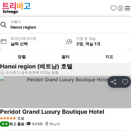
즐겨찾기
로그인
메
여행지
Hanoi region
체크인/체크아웃
인원 및 객실
날짜 선택
2명, 객실 1개
정렬
필터
지도
Hanoi region (베트남) 호텔
수수료가 검색 순위에 미치는 영향
공유
즐
Peridot Grand Luxury Boutique Hotel
호텔
5 성급
9.6
최고 좋음
8,059
하노이