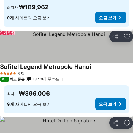
₩189,962
최저가
9개
사이트의 요금 보기
요금 보기
인기 만점
공유
즐
Sofitel Legend Metropole Hanoi
호텔
5 성급
9.5
최고 좋음
18,408
하노이
₩396,006
최저가
9개
사이트의 요금 보기
요금 보기
공유
즐