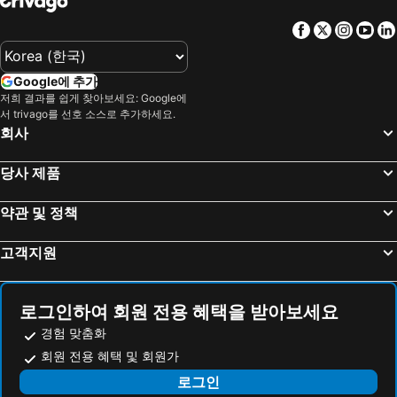
Phu Quoc 호텔
타이페이 호텔
Facebook
Twitter
Insta
Yo
크로아티아 호텔
크로아티아 해안 호텔
Paris 호텔
캐나다 호텔
Google에 추가
말레이시아 호텔
몰디브 호텔
저희 결과를 쉽게 찾아보세요: Google에
헝가리 호텔
뉴욕 호텔
서 trivago를 선호 소스로 추가하세요.
회사
라치오 호텔
Danang 호텔
Hanoi region 호텔
발리 호텔
당사 제품
경상북도 호텔
약관 및 정책
고객지원
로그인하여 회원 전용 혜택을 받아보세요
경험 맞춤화
회원 전용 혜택 및 회원가
로그인