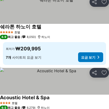
공유
즐
쉐라톤 하노이 호텔
호텔
5 성급
8.9
최고 좋음
8,050
하노이
₩209,995
최저가
7개
사이트의 요금 보기
요금 보기
공유
즐
Acoustic Hotel & Spa
호텔
4 성급
9.5
최고 좋음
6,279
하노이