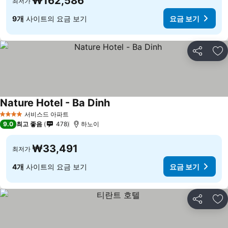
₩162,586
최저가
9개
사이트의 요금 보기
요금 보기
공유
즐
Nature Hotel - Ba Dinh
서비스드 아파트
4 성급
9.0
최고 좋음
478
하노이
₩33,491
최저가
4개
사이트의 요금 보기
요금 보기
공유
즐