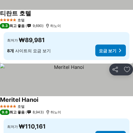
티란트 호텔
호텔
5 성급
9.3
최고 좋음
9,690
하노이
₩89,981
최저가
8개
사이트의 요금 보기
요금 보기
공유
즐
Meritel Hanoi
호텔
5 성급
9.8
최고 좋음
8,943
하노이
₩110,161
최저가