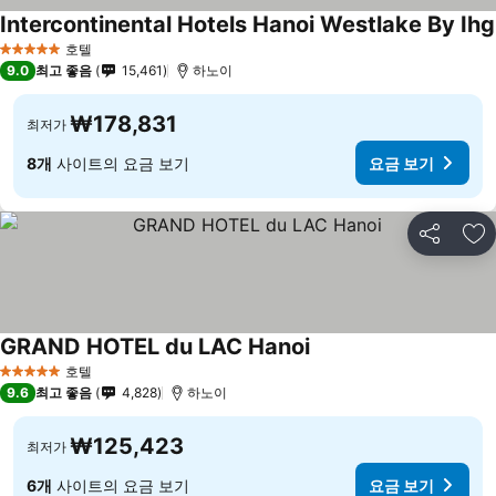
Intercontinental Hotels Hanoi Westlake By Ihg
호텔
5 성급
9.0
최고 좋음
15,461
하노이
₩178,831
최저가
8개
사이트의 요금 보기
요금 보기
공유
즐
GRAND HOTEL du LAC Hanoi
호텔
5 성급
9.6
최고 좋음
4,828
하노이
₩125,423
최저가
6개
사이트의 요금 보기
요금 보기