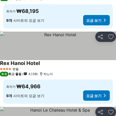
₩68,195
최저가
9개
사이트의 요금 보기
요금 보기
공유
즐
Rex Hanoi Hotel
호텔
4 성급
9.0
최고 좋음
4,138
하노이
₩64,966
최저가
9개
사이트의 요금 보기
요금 보기
공유
즐