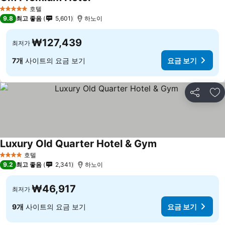
호텔
5 성급
9.8
최고 좋음
5,601
하노이
₩127,439
최저가
7개
사이트의 요금 보기
요금 보기
공유
즐
Luxury Old Quarter Hotel & Gym
호텔
4 성급
9.2
최고 좋음
2,341
하노이
₩46,917
최저가
9개
사이트의 요금 보기
요금 보기