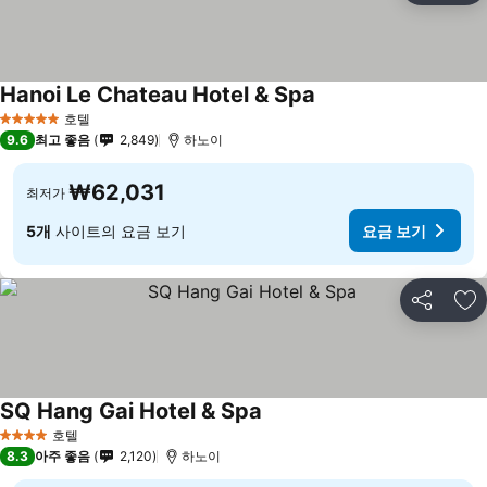
Hanoi Le Chateau Hotel & Spa
호텔
5 성급
9.6
최고 좋음
2,849
하노이
₩62,031
최저가
5개
사이트의 요금 보기
요금 보기
공유
즐
SQ Hang Gai Hotel & Spa
호텔
4 성급
8.3
아주 좋음
2,120
하노이