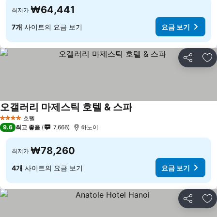
₩64,441
최저가
7개
사이트의 요금 보기
요금 보기
공유
즐
오갤러리 마제스틱 호텔 & 스파
호텔
4 성급
9.6
최고 좋음
7,666
하노이
₩78,260
최저가
4개
사이트의 요금 보기
요금 보기
공유
즐