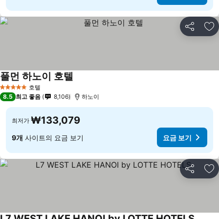
공유
즐
풀먼 하노이 호텔
호텔
5 성급
8.5
최고 좋음
8,106
하노이
₩133,079
최저가
9개
사이트의 요금 보기
요금 보기
공유
즐
L7 WEST LAKE HANOI by LOTTE HOTELS