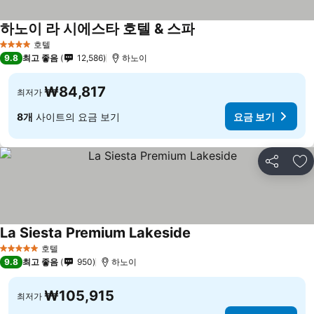
하노이 라 시에스타 호텔 & 스파
호텔
4 성급
9.8
최고 좋음
12,586
하노이
₩84,817
최저가
8개
사이트의 요금 보기
요금 보기
공유
즐
La Siesta Premium Lakeside
호텔
5 성급
9.8
최고 좋음
950
하노이
₩105,915
최저가