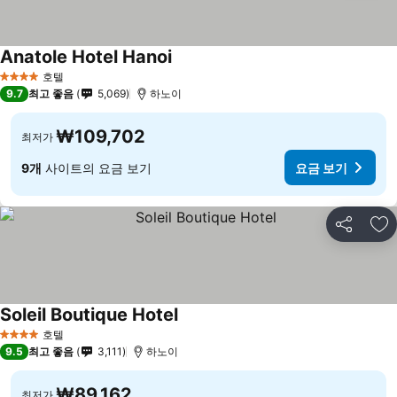
Anatole Hotel Hanoi
호텔
4 성급
9.7
최고 좋음
5,069
하노이
₩109,702
최저가
9개
사이트의 요금 보기
요금 보기
공유
즐
Soleil Boutique Hotel
호텔
4 성급
9.5
최고 좋음
3,111
하노이
₩89,162
최저가