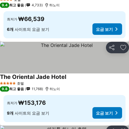
4 성급
9.4
최고 좋음
4,733
하노이
₩66,539
최저가
6개
사이트의 요금 보기
요금 보기
공유
즐
The Oriental Jade Hotel
호텔
5 성급
9.8
최고 좋음
11,768
하노이
₩153,176
최저가
9개
사이트의 요금 보기
요금 보기