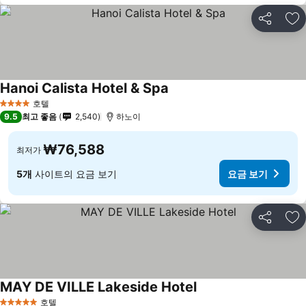
공유
즐
Hanoi Calista Hotel & Spa
호텔
4 성급
9.5
최고 좋음
2,540
하노이
₩76,588
최저가
5개
사이트의 요금 보기
요금 보기
공유
즐
MAY DE VILLE Lakeside Hotel
호텔