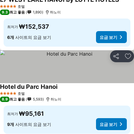
호텔
5 성급
9.3
최고 좋음
1,890
하노이
₩152,537
최저가
6개
사이트의 요금 보기
요금 보기
공유
즐
Hotel du Parc Hanoi
호텔
5 성급
8.9
최고 좋음
5,593
하노이
₩95,161
최저가
9개
사이트의 요금 보기
요금 보기