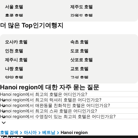
서울 호텔
제주도 호텔
홍콩 호텔
강원도 호텔
더 많은 Top인기여행지
괌 호텔
Dolomiti 호텔
오사카 호텔
속초 호텔
인천 호텔
도쿄 호텔
제주시 호텔
삿포로 호텔
냐짱 호텔
교토 호텔
양양 호텔
고성 호텔
Hanoi region에 대한 자주 묻는 질문
대전 호텔
방콕 호텔
Hanoi region에서 최고의 호텔은 어디인가요?
목포 호텔
포항 호텔
Hanoi region에서 최고의 럭셔리 호텔은 어디인가요?
상하이 호텔
히로시마 호텔
Hanoi region에서 애완동물 친화적인 호텔은 어디인가요?
Hanoi region에서 최고의 스파 호텔은 어디인가요?
평창 호텔
통영 호텔
Hanoi region에서 수영장이 있는 최고의 호텔은 어디인가요?
보홀 호텔
오키나와 호텔
경기도 호텔
한국 호텔
호텔 검색
아시아
베트남
Hanoi region