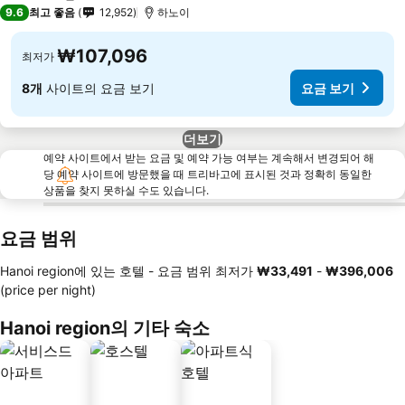
5 성급
9.6
최고 좋음
12,952
하노이
₩107,096
최저가
8개
사이트의 요금 보기
요금 보기
더보기
예약 사이트에서 받는 요금 및 예약 가능 여부는 계속해서 변경되어 해
당 예약 사이트에 방문했을 때 트리바고에 표시된 것과 정확히 동일한
상품을 찾지 못하실 수도 있습니다.
요금 범위
Hanoi region에 있는 호텔 -
요금 범위
최저가
‎₩33,491
-
‎₩396,006
(price per night)
Hanoi region의 기타 숙소