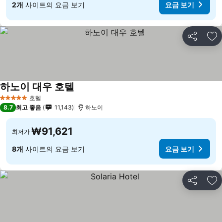
2개
사이트의 요금 보기
요금 보기
공유
즐
하노이 대우 호텔
호텔
5 성급
8.7
최고 좋음
11,143
하노이
₩91,621
최저가
8개
사이트의 요금 보기
요금 보기
공유
즐