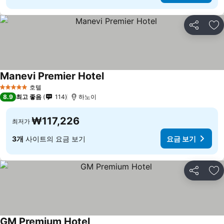
공유
즐
Manevi Premier Hotel
호텔
5 성급
8.9
최고 좋음
114
하노이
₩117,226
최저가
3개
사이트의 요금 보기
요금 보기
공유
즐
GM Premium Hotel