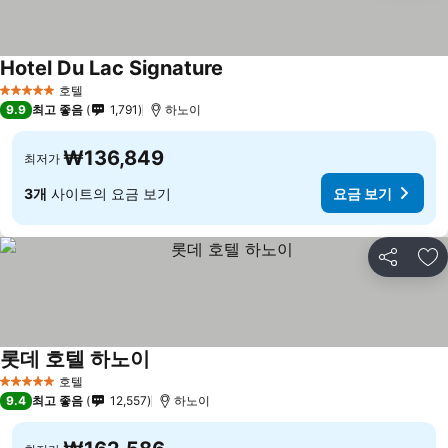
Hotel Du Lac Signature
호텔
5 성급
9.9
최고 좋음
1,791
하노이
₩136,849
최저가
3개
사이트의 요금 보기
요금 보기
공유
즐
롯데 호텔 하노이
호텔
5 성급
9.4
최고 좋음
12,557
하노이