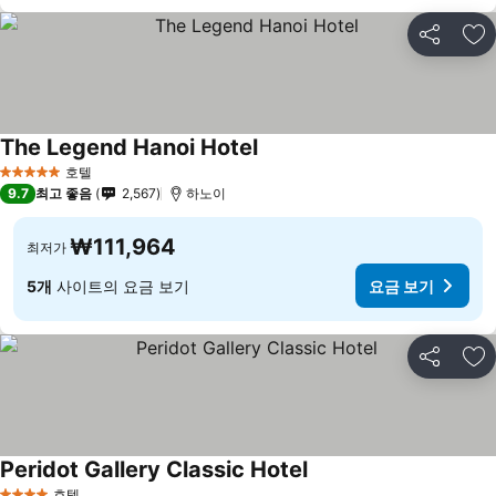
공유
즐
The Legend Hanoi Hotel
호텔
5 성급
9.7
최고 좋음
2,567
하노이
₩111,964
최저가
5개
사이트의 요금 보기
요금 보기
공유
즐
Peridot Gallery Classic Hotel
호텔