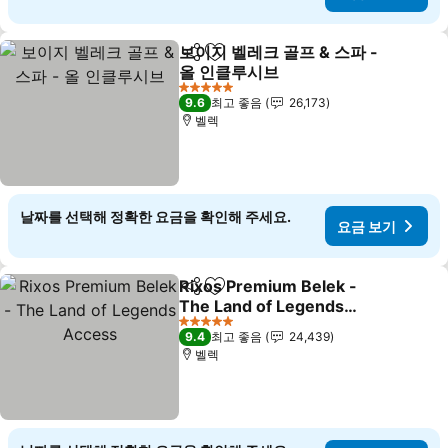
보이지 벨레크 골프 & 스파 -
공유
즐겨찾기에 추가
올 인클루시브
5 성급
9.6
최고 좋음
26,173
벨렉
날짜를 선택해 정확한 요금을 확인해 주세요.
요금 보기
Rixos Premium Belek -
공유
즐겨찾기에 추가
The Land of Legends
Access
5 성급
9.4
최고 좋음
24,439
벨렉