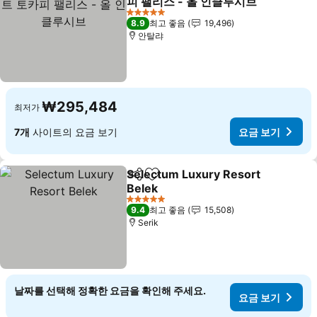
피 팰리스 - 올 인클루시브
5 성급
8.9
최고 좋음
19,496
안탈랴
₩295,484
최저가
7개
사이트의 요금 보기
요금 보기
Selectum Luxury Resort
공유
즐겨찾기에 추가
Belek
5 성급
9.4
최고 좋음
15,508
Serik
날짜를 선택해 정확한 요금을 확인해 주세요.
요금 보기