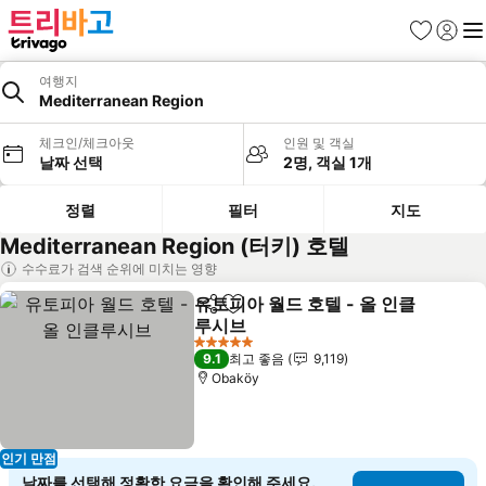
즐겨찾기
로그인
메
여행지
Mediterranean Region
체크인/체크아웃
인원 및 객실
날짜 선택
2명, 객실 1개
정렬
필터
지도
Mediterranean Region (터키) 호텔
수수료가 검색 순위에 미치는 영향
유토피아 월드 호텔 - 올 인클
공유
즐겨찾기에 추가
루시브
5 성급
9.1
최고 좋음
9,119
Obaköy
인기 만점
날짜를 선택해 정확한 요금을 확인해 주세요.