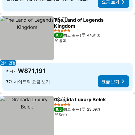
요금 보기
The Land of Legends
공유
즐겨찾기에 추가
Kingdom
5 성급
9.3
최고 좋음
44,913
벨렉
인기 만점
₩871,191
최저가
7개
사이트의 요금 보기
요금 보기
Granada Luxury Belek
공유
즐겨찾기에 추가
5 성급
8.5
최고 좋음
23,697
Serik