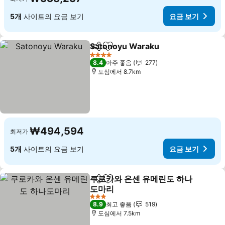
5개
사이트의 요금 보기
요금 보기
Satonoyu Waraku
공유
즐겨찾기에 추가
요금 보
4 성급
8.4
아주 좋음
277
도심에서 8.7km
₩494,594
최저가
5개
사이트의 요금 보기
요금 보기
쿠로카와 온센 유메린도 하나
공유
즐겨찾기에 추가
도마리
요금 보기
3 성급
8.9
최고 좋음
519
도심에서 7.5km