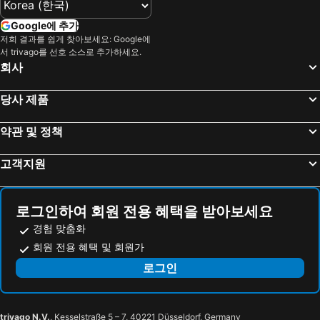
기타큐슈, 큐슈섬 호텔
벳푸, 큐슈섬 호텔
구마모토, 큐슈섬 호텔
Oita, 큐슈섬 호텔
Google에 추가
저희 결과를 쉽게 찾아보세요: Google에
Ureshino, 큐슈섬 호텔
Aso, 큐슈섬 호텔
서 trivago를 선호 소스로 추가하세요.
도쿄, 칸토 호텔
오사카, 킨키 호텔
회사
삿포로, 홋카이도 호텔
교토, 킨키 호텔
당사 제품
나고야, 추부/호쿠리쿠 호텔
Matsuyama, Shikoku Island 호텔
나하, 오키나와 호텔
약관 및 정책
고객지원
로그인하여 회원 전용 혜택을 받아보세요
경험 맞춤화
회원 전용 혜택 및 회원가
로그인
trivago N.V.
, Kesselstraße 5 – 7, 40221 Düsseldorf, Germany