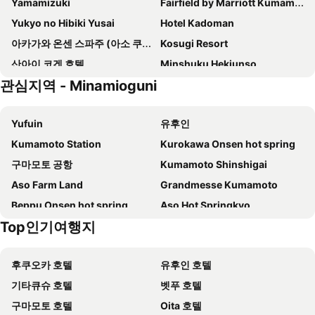
Yamamizuki
Fairfield by Marriott Kumamoto Aso
Yukyo no Hibiki Yusai
Hotel Kadoman
아카가와 온센 스파주 (아소 쿠주 국립 공원)
Kosugi Resort
산아이 코겐 호텔
Minshuku Hekiunso
관심지역 - Minamioguni
아소 플라자 호텔
레소네이트 클럽 쿠주
Kaneishi Ryokan
Bellbird
Yufuin
유후인
Sanai Kogen Hotel
Genryu No Yado Hozantei
Kumamoto Station
Kurokawa Onsen hot spring
Gekkoju
(Ryokan) Yamakawa Onsen Hanayu
구마모토 공항
Kumamoto Shinshigai
Kurokawa Onsen Ryokan Wakaba
Ryokan Okunoyu
Aso Farm Land
Grandmesse Kumamoto
Fukumi Sanso
Hagakurekan
Beppu Onsen hot spring
Aso Hot Springkyo
Daikokuya
Houjyuya
Top인기여행지
kurogawa
Isshingyo Park
Yamatsubaki
오베르주 - 아 마 파콘 -
Nagayu Hot Spring
Ruins of Oka Castle
호텔 리틀 히게
Yamanami Inn
후쿠오카 호텔
유후인 호텔
Ogiyama Cherry blossom Garden
Kuju Handa Kogen Bosco
Gogaku
기타큐슈 호텔
벳푸 호텔
더 건지 호텔 & 리조트
Ryoriryokan Turuya (Ryokan)
구마모토 호텔
Oita 호텔
Kuju Aid Station
Kuju Flower Park Camping Resort Hana To Hoshi