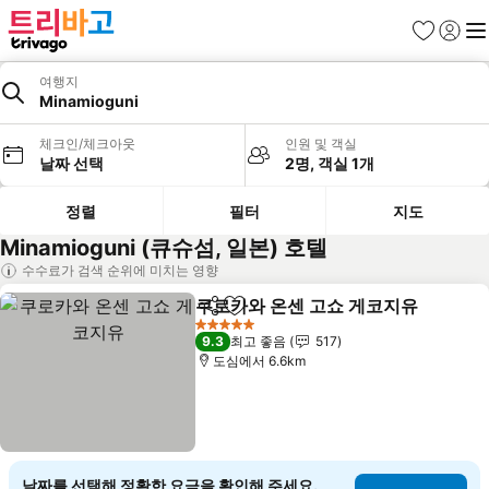
즐겨찾기
로그인
메
여행지
Minamioguni
체크인/체크아웃
인원 및 객실
날짜 선택
2명, 객실 1개
정렬
필터
지도
Minamioguni (큐슈섬, 일본) 호텔
수수료가 검색 순위에 미치는 영향
쿠로카와 온센 고쇼 게코지유
공유
즐겨찾기에 추가
5 성급
9.3
최고 좋음
517
도심에서 6.6km
날짜를 선택해 정확한 요금을 확인해 주세요.