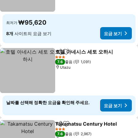
₩95,620
최저가
8개
사이트의 요금 보기
요금 보기
호텔 아네시스 세토 오하시
공유
즐겨찾기에 추가
요
3 성급
7.6
좋음
1,091
Utazu
날짜를 선택해 정확한 요금을 확인해 주세요.
요금 보기
Takamatsu Century Hotel
공유
즐겨찾기에 추가
3 성급
7.6
좋음
2,967