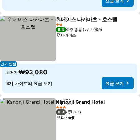
요금 보기
위베이스 다카마츠 - 호스텔
공유
즐겨찾기에 추가
2 성급
8.4
아주 좋음
5,009
타카마쓰
인기 만점
₩93,080
최저가
8개
사이트의 요금 보기
요금 보기
Kanonji Grand Hotel
공유
즐겨찾기에 추가
요금 
3 성급
6.3
671
Kanonji