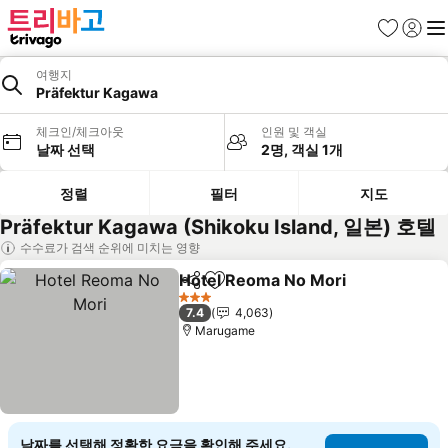
즐겨찾기
로그인
메
여행지
Präfektur Kagawa
체크인/체크아웃
인원 및 객실
날짜 선택
2명, 객실 1개
정렬
필터
지도
Präfektur Kagawa (Shikoku Island, 일본) 호텔
수수료가 검색 순위에 미치는 영향
Hotel Reoma No Mori
공유
즐겨찾기에 추가
요금
3 성급
7.4
4,063
Marugame
날짜를 선택해 정확한 요금을 확인해 주세요.