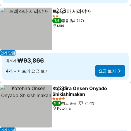
트레스타 시라야마
공유
즐겨찾기에 추가
요금 보기
2 성급
7.6
좋음
747
Miki
인기 만점
₩93,866
최저가
4개
사이트의 요금 보기
요금 보기
Kotohira Onsen Onyado
공유
즐겨찾기에 추가
Shikishimakan
요금 보기
4 성급
9.0
최고 좋음
2,172
Kotohira
인기 만점