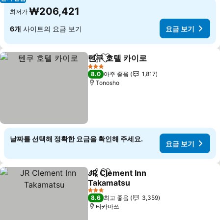
₩206,421
최저가
6개
사이트의 요금 보기
요금 보기
텐쿠 호텔 카이로
공유
즐겨찾기에 추가
요금 보기
3 성급
8.0
아주 좋음
1,817
Tonosho
날짜를 선택해 정확한 요금을 확인해 주세요.
요금 보기
JR Clement Inn
공유
즐겨찾기에 추가
Takamatsu
요금 보기
3 성급
8.6
최고 좋음
3,359
타카마쓰