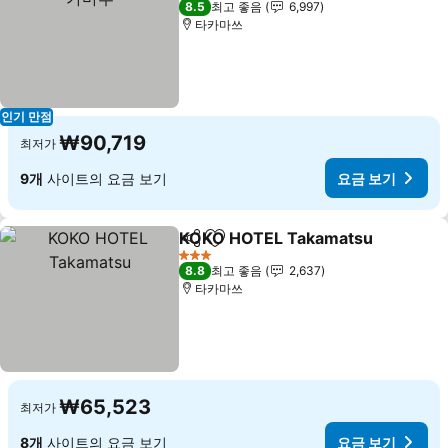
8.5
최고 좋음
6,997
타카마쓰
인기 만점
₩90,719
최저가
9개
사이트의 요금 보기
요금 보기
KOKO HOTEL Takamatsu
공유
즐겨찾기에 추가
3 성급
8.8
최고 좋음
2,637
타카마쓰
₩65,523
최저가
8개
사이트의 요금 보기
요금 보기