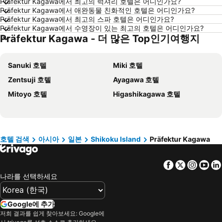
Präfektur Kagawa에서 최고의 럭셔리 호텔은 어디인가요?
상하이 호텔
히로시마 호텔
Präfektur Kagawa에서 애완동물 친화적인 호텔은 어디인가요?
Präfektur Kagawa에서 최고의 스파 호텔은 어디인가요?
평창 호텔
통영 호텔
Präfektur Kagawa에서 수영장이 있는 최고의 호텔은 어디인가요?
Präfektur Kagawa - 더 많은 Top인기여행지
Dolomiti 호텔
오키나와 호텔
경기도 호텔
한국 호텔
Sanuki 호텔
Miki 호텔
Phu Quoc 호텔
타이페이 호텔
Zentsuji 호텔
Ayagawa 호텔
크로아티아 호텔
크로아티아 해안 호텔
Mitoyo 호텔
Higashikagawa 호텔
Paris 호텔
캐나다 호텔
말레이시아 호텔
몰디브 호텔
헝가리 호텔
뉴욕 호텔
라치오 호텔
Danang 호텔
호텔 검색
아시아
일본
Shikoku Island
Präfektur Kagawa
Hanoi region 호텔
발리 호텔
Facebook
Twitter
Insta
Yo
경상북도 호텔
나라를 선택하세요
Google에 추가
저희 결과를 쉽게 찾아보세요: Google에