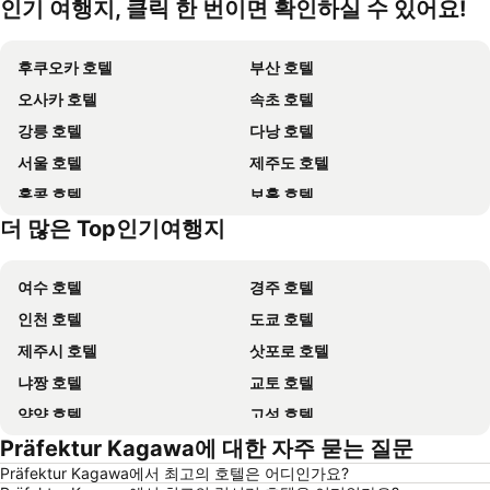
인기 여행지, 클릭 한 번이면 확인하실 수 있어요!
후쿠오카 호텔
부산 호텔
오사카 호텔
속초 호텔
강릉 호텔
다낭 호텔
서울 호텔
제주도 호텔
홍콩 호텔
보홀 호텔
더 많은 Top인기여행지
강원도 호텔
괌 호텔
여수 호텔
경주 호텔
인천 호텔
도쿄 호텔
제주시 호텔
삿포로 호텔
냐짱 호텔
교토 호텔
양양 호텔
고성 호텔
Präfektur Kagawa에 대한 자주 묻는 질문
대전 호텔
방콕 호텔
Präfektur Kagawa에서 최고의 호텔은 어디인가요?
목포 호텔
포항 호텔