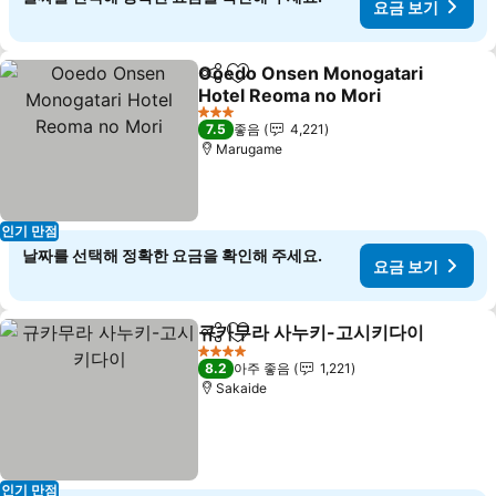
요금 보기
Ooedo Onsen Monogatari
공유
즐겨찾기에 추가
Hotel Reoma no Mori
요금 보기
3 성급
7.5
좋음
4,221
Marugame
인기 만점
날짜를 선택해 정확한 요금을 확인해 주세요.
요금 보기
규카무라 사누키-고시키다이
공유
즐겨찾기에 추가
4 성급
8.2
아주 좋음
1,221
Sakaide
인기 만점