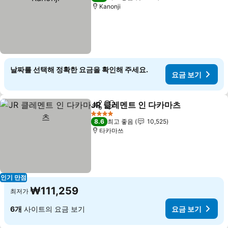
Kanonji
날짜를 선택해 정확한 요금을 확인해 주세요.
요금 보기
JR 클레멘트 인 다카마츠
공유
즐겨찾기에 추가
요금
4 성급
8.6
최고 좋음
10,525
타카마쓰
인기 만점
₩111,259
최저가
6개
사이트의 요금 보기
요금 보기