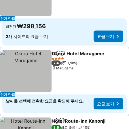
인기 만점
₩298,156
최저가
2개
사이트의 요금 보기
요금 보기
Okura Hotel Marugame
공유
즐겨찾기에 추가
요
4 성급
7.4
1,985
Marugame
인기 만점
날짜를 선택해 정확한 요금을 확인해 주세요.
요금 보기
Hotel Route-Inn Kanonji
공유
즐겨찾기에 추가
요
8.6
최고 좋음
109