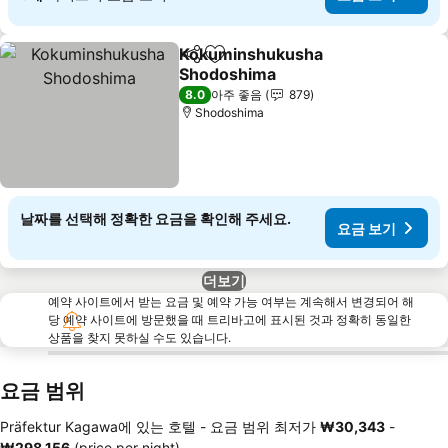
Kokuminshukusha
공유
즐겨찾기에 추가
Shodoshima
요금 보기
8.0
아주 좋음
879
Shodoshima
날짜를 선택해 정확한 요금을 확인해 주세요.
요금 보기
더보기
예약 사이트에서 받는 요금 및 예약 가능 여부는 계속해서 변경되어 해
당 예약 사이트에 방문했을 때 트리바고에 표시된 것과 정확히 동일한
상품을 찾지 못하실 수도 있습니다.
요금 범위
Präfektur Kagawa에 있는 호텔 -
요금 범위
최저가
‎₩30,343
-
‎₩298,156
(price per night)