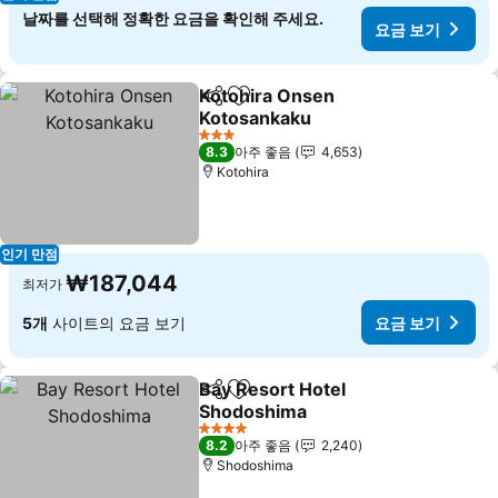
날짜를 선택해 정확한 요금을 확인해 주세요.
요금 보기
Kotohira Onsen
공유
즐겨찾기에 추가
Kotosankaku
요금 보기
3 성급
8.3
아주 좋음
4,653
Kotohira
인기 만점
₩187,044
최저가
5개
사이트의 요금 보기
요금 보기
Bay Resort Hotel
공유
즐겨찾기에 추가
Shodoshima
요금 보기
4 성급
8.2
아주 좋음
2,240
Shodoshima