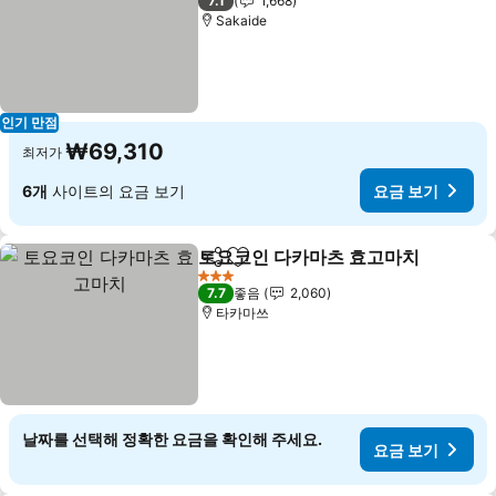
7.1
1,668
Sakaide
인기 만점
₩69,310
최저가
6개
사이트의 요금 보기
요금 보기
토요코인 다카마츠 효고마치
공유
즐겨찾기에 추가
3 성급
7.7
좋음
2,060
타카마쓰
날짜를 선택해 정확한 요금을 확인해 주세요.
요금 보기