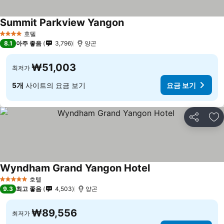
Summit Parkview Yangon
호텔
4 성급
8.1
아주 좋음
3,796
양곤
₩51,003
최저가
5개
사이트의 요금 보기
요금 보기
공유
즐
Wyndham Grand Yangon Hotel
호텔
5 성급
9.3
최고 좋음
4,503
양곤
₩89,556
최저가