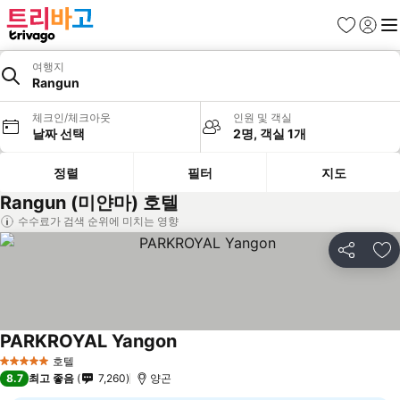
즐겨찾기
로그인
메
여행지
Rangun
체크인/체크아웃
인원 및 객실
날짜 선택
2명, 객실 1개
정렬
필터
지도
Rangun (미얀마) 호텔
수수료가 검색 순위에 미치는 영향
공유
즐
PARKROYAL Yangon
호텔
5 성급
8.7
최고 좋음
7,260
양곤