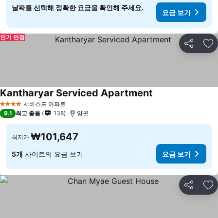
날짜를 선택해 정확한 요금을 확인해 주세요.
요금 보기
인기 만점
공유
즐
Kantharyar Serviced Apartment
서비스드 아파트
4 성급
9.1
최고 좋음
138
양곤
₩101,647
최저가
5개
사이트의 요금 보기
요금 보기
공유
즐