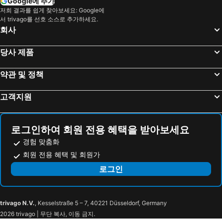
Google에 추가
경상남도 호텔
보라카이 호텔
저희 결과를 쉽게 찾아보세요: Google에
크레타 섬 호텔
Paris 호텔
서 trivago를 선호 소스로 추가하세요.
회사
발리 호텔
경상북도 호텔
밀로섬 호텔
크로아티아 해안 호텔
당사 제품
대만 호텔
약관 및 정책
고객지원
로그인하여 회원 전용 혜택을 받아보세요
경험 맞춤화
회원 전용 혜택 및 회원가
로그인
trivago N.V.
, Kesselstraße 5 – 7, 40221 Düsseldorf, Germany
2026 trivago | 무단 복사, 이동 금지.