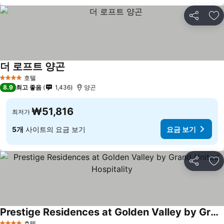
공유
즐
더 로프트 양곤
호텔
4 성급
8.9
최고 좋음
1,436
양곤
₩51,816
최저가
5개
사이트의 요금 보기
요금 보기
공유
즐
Prestige Residences at Golden Valley by Grand United Hospitality
호텔