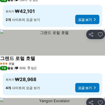
₩42,101
최저가
2개
사이트의 요금 보기
요금 보기
공유
즐
그랜드 로럴 호텔
호텔
3 성급
7.6
좋음
509
양곤
₩28,968
최저가
4개
사이트의 요금 보기
요금 보기
공유