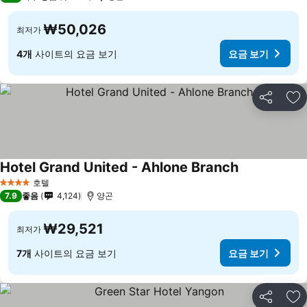
₩50,026
최저가
4개
사이트의 요금 보기
요금 보기
공유
즐
Hotel Grand United - Ahlone Branch
호텔
4 성급
7.9
좋음
4,124
양곤
₩29,521
최저가
7개
사이트의 요금 보기
요금 보기
공유
즐