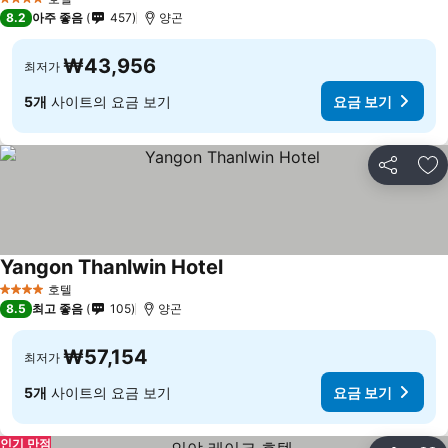
4 성급
8.2
아주 좋음
457
양곤
₩43,956
최저가
5개
사이트의 요금 보기
요금 보기
공유
즐
Yangon Thanlwin Hotel
호텔
4 성급
8.5
최고 좋음
105
양곤
₩57,154
최저가
5개
사이트의 요금 보기
요금 보기
인기 만점