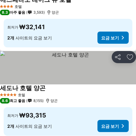
호텔
4 성급
8.3
아주 좋음
3,593
양곤
₩32,141
최저가
2개
사이트의 요금 보기
요금 보기
공유
즐
세도나 호텔 양곤
호텔
5 성급
8.6
최고 좋음
8,155
양곤
₩93,315
최저가
2개
사이트의 요금 보기
요금 보기