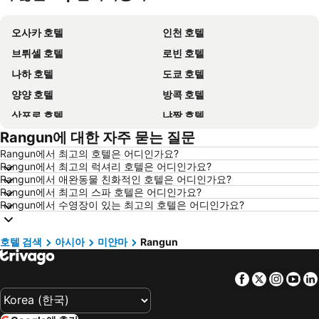
오사카 호텔
인천 호텔
브뤼셀 호텔
로빈 호텔
나하 호텔
도쿄 호텔
양양 호텔
방콕 호텔
삿포로 호텔
냐짱 호텔
Rangun에 대한 자주 묻는 질문
나고야 호텔
대전 호텔
Rangun에서 최고의 호텔은 어디인가요?
제주시 호텔
다낭 호텔
Rangun에서 최고의 럭셔리 호텔은 어디인가요?
삼척 호텔
평창 호텔
Rangun에서 애완동물 친화적인 호텔은 어디인가요?
Rangun에서 최고의 스파 호텔은 어디인가요?
고성 호텔
목포 호텔
Rangun에서 수영장이 있는 최고의 호텔은 어디인가요?
크로아티아 호텔
강원도 호텔
홍콩 호텔
푸켓타운 호텔
호텔 검색
아시아
미얀마
Rangun
보홀 호텔
한국 호텔
Facebook
Twitter
Insta
Yo
타이페이 호텔
타이중 호텔
경기도 호텔
유럽 호텔