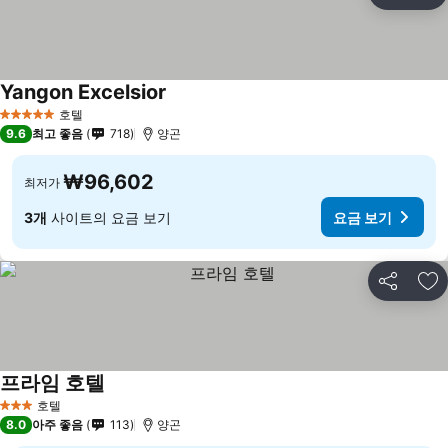
즐
Yangon Excelsior
호텔
5 성급
9.6
최고 좋음
718
양곤
₩96,602
최저가
3개
사이트의 요금 보기
요금 보기
공유
즐
프라임 호텔
호텔
3 성급
8.0
아주 좋음
113
양곤