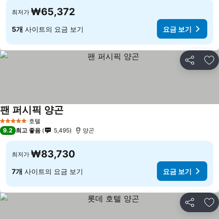
₩65,372
최저가
5개
사이트의 요금 보기
요금 보기
공유
즐
팬 퍼시픽 양곤
호텔
5 성급
9.2
최고 좋음
5,495
양곤
₩83,730
최저가
7개
사이트의 요금 보기
요금 보기
공유
즐