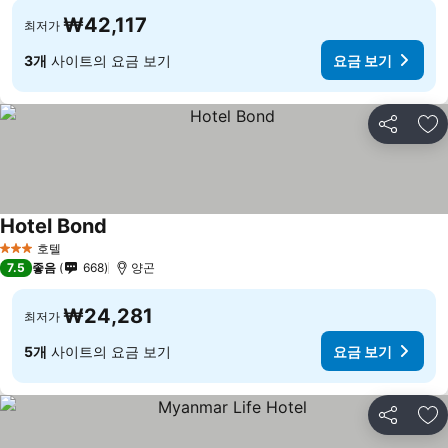
₩42,117
최저가
3개
사이트의 요금 보기
요금 보기
공유
즐
Hotel Bond
호텔
3 성급
7.5
좋음
668
양곤
₩24,281
최저가
5개
사이트의 요금 보기
요금 보기
공유
즐