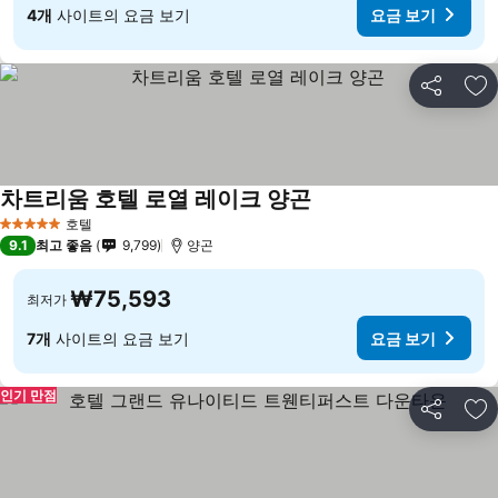
4개
사이트의 요금 보기
요금 보기
공유
즐
차트리움 호텔 로열 레이크 양곤
호텔
5 성급
9.1
최고 좋음
9,799
양곤
₩75,593
최저가
7개
사이트의 요금 보기
요금 보기
인기 만점
공유
즐