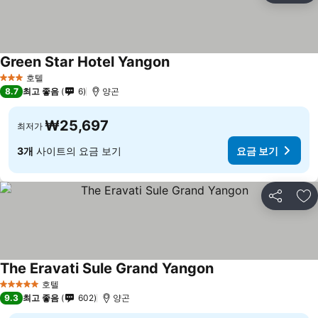
Green Star Hotel Yangon
호텔
3 성급
8.7
최고 좋음
6
양곤
₩25,697
최저가
3개
사이트의 요금 보기
요금 보기
공유
즐
The Eravati Sule Grand Yangon
호텔
5 성급
9.3
최고 좋음
602
양곤