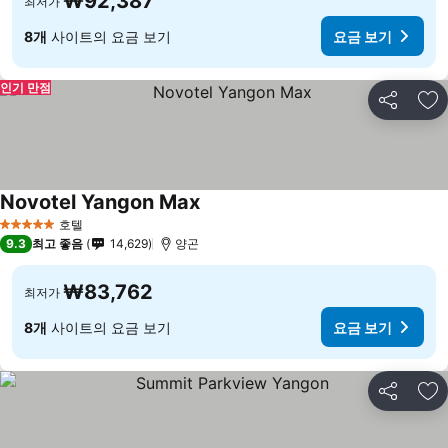
₩92,387
최저가
8개
사이트의 요금 보기
요금 보기
인기 만점
공유
즐
Novotel Yangon Max
호텔
5 성급
9.3
최고 좋음
14,629
양곤
₩83,762
최저가
8개
사이트의 요금 보기
요금 보기
공유
즐