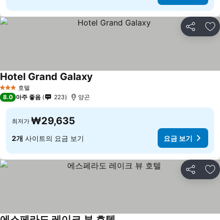
공유
즐
Hotel Grand Galaxy
호텔
3 성급
8.0
아주 좋음
223
양곤
₩29,635
최저가
2개
사이트의 요금 보기
요금 보기
공유
즐
에스페라도 레이크 뷰 호텔