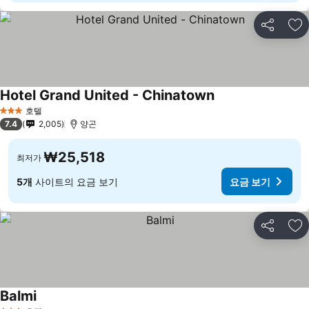
공유
즐
Hotel Grand United - Chinatown
호텔
3 성급
7.4
2,005
양곤
₩25,518
최저가
5개
사이트의 요금 보기
요금 보기
공유
즐
Balmi