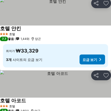
공유
즐
호텔 얀킨
호텔
3 성급
7.7
좋음
1,449
양곤
₩33,329
최저가
3개
사이트의 요금 보기
요금 보기
공유
즐
호텔 아코드
호텔
3 성급
7.8
좋음
1,601
양곤