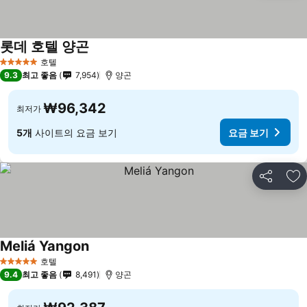
롯데 호텔 양곤
호텔
5 성급
9.3
최고 좋음
7,954
양곤
₩96,342
최저가
5개
사이트의 요금 보기
요금 보기
공유
즐
Meliá Yangon
호텔
5 성급
9.4
최고 좋음
8,491
양곤