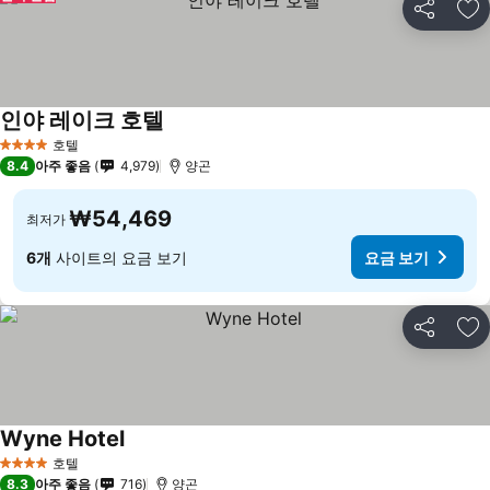
공유
즐
인야 레이크 호텔
호텔
4 성급
8.4
아주 좋음
4,979
양곤
₩54,469
최저가
6개
사이트의 요금 보기
요금 보기
공유
즐
Wyne Hotel
호텔
4 성급
8.3
아주 좋음
716
양곤