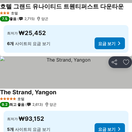
호텔 그랜드 유나이티드 트웬티퍼스트 다운타운
호텔
3 성급
7.5
좋음
2,715
양곤
₩25,452
최저가
6개
사이트의 요금 보기
요금 보기
공유
즐
The Strand, Yangon
호텔
5 성급
9.2
최고 좋음
2,613
양곤
₩93,152
최저가
5개
사이트의 요금 보기
요금 보기