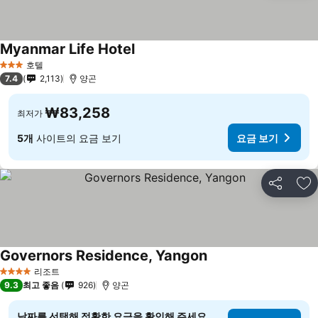
Myanmar Life Hotel
호텔
3 성급
7.4
2,113
양곤
₩83,258
최저가
5개
사이트의 요금 보기
요금 보기
공유
즐
Governors Residence, Yangon
리조트
4 성급
9.3
최고 좋음
926
양곤
날짜를 선택해 정확한 요금을 확인해 주세요.