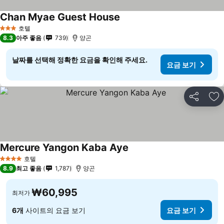
Chan Myae Guest House
호텔
3 성급
8.3
아주 좋음
739
양곤
날짜를 선택해 정확한 요금을 확인해 주세요.
요금 보기
공유
즐
Mercure Yangon Kaba Aye
호텔
4 성급
8.9
최고 좋음
1,787
양곤
₩60,995
최저가
6개
사이트의 요금 보기
요금 보기