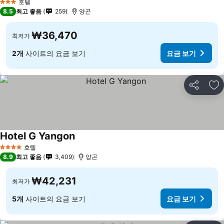
호텔
3 성급
8.5
최고 좋음
259
양곤
₩36,470
최저가
2개
사이트의 요금 보기
요금 보기
공유
즐
Hotel G Yangon
호텔
4 성급
8.9
최고 좋음
3,409
양곤
₩42,231
최저가
5개
사이트의 요금 보기
요금 보기