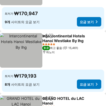
₩170,947
최저가
9개
사이트의 요금 보기
요금 보기
Intercontinental Hotels
공유
즐겨찾기에 추가
Hanoi Westlake By Ihg
요금 보기
5 성급
9.0
최고 좋음
15,461
하노이
₩179,193
최저가
8개
사이트의 요금 보기
요금 보기
GRAND HOTEL du LAC
공유
즐겨찾기에 추가
Hanoi