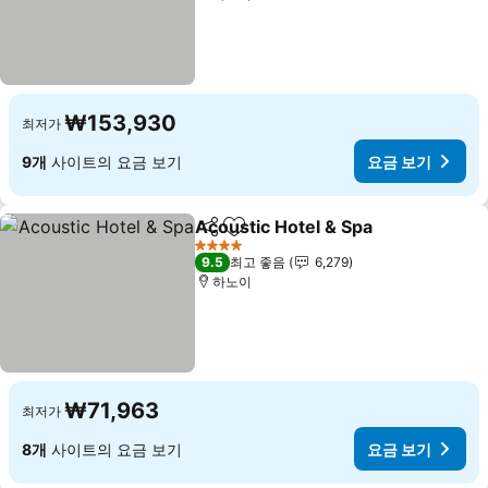
₩153,930
최저가
9개
사이트의 요금 보기
요금 보기
Acoustic Hotel & Spa
공유
즐겨찾기에 추가
요금 
4 성급
9.5
최고 좋음
6,279
하노이
₩71,963
최저가
8개
사이트의 요금 보기
요금 보기