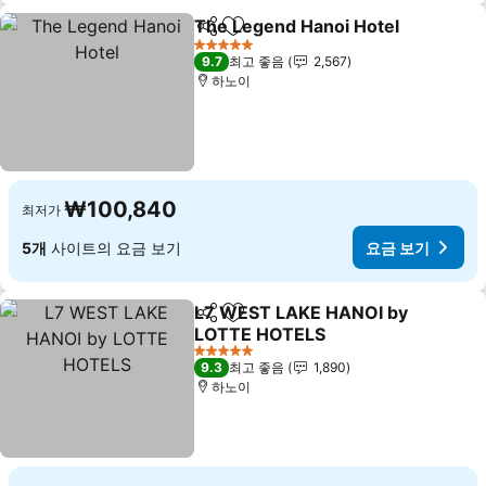
The Legend Hanoi Hotel
공유
즐겨찾기에 추가
요
5 성급
9.7
최고 좋음
2,567
하노이
₩100,840
최저가
5개
사이트의 요금 보기
요금 보기
L7 WEST LAKE HANOI by
공유
즐겨찾기에 추가
LOTTE HOTELS
요금 보기
5 성급
9.3
최고 좋음
1,890
하노이