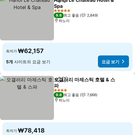
Hanoi Le Chateau Hotel &
공유
즐겨찾기에 추가
Spa
요금 보기
5 성급
9.6
최고 좋음
2,849
하노이
₩62,157
최저가
5개
사이트의 요금 보기
요금 보기
오갤러리 마제스틱 호텔 & 스
공유
즐겨찾기에 추가
파
요금 보기
4 성급
9.6
최고 좋음
7,666
하노이
₩78,418
최저가