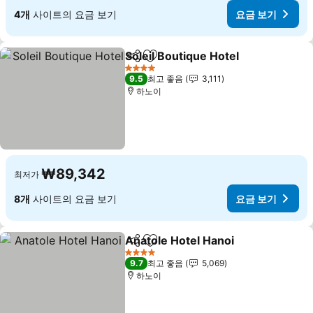
4개
사이트의 요금 보기
요금 보기
Soleil Boutique Hotel
공유
즐겨찾기에 추가
요금 
4 성급
9.5
최고 좋음
3,111
하노이
₩89,342
최저가
8개
사이트의 요금 보기
요금 보기
Anatole Hotel Hanoi
공유
즐겨찾기에 추가
요금 
4 성급
9.7
최고 좋음
5,069
하노이