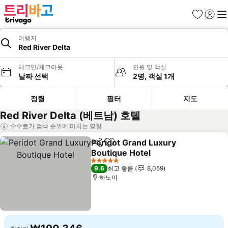
즐겨찾기
로그인
메
여행지
Red River Delta
체크인/체크아웃
인원 및 객실
날짜 선택
2명, 객실 1개
정렬
필터
지도
Red River Delta (베트남) 호텔
수수료가 검색 순위에 미치는 영향
Peridot Grand Luxury
공유
즐겨찾기에 추가
Boutique Hotel
요금 보기
5 성급
9.6
최고 좋음
8,059
하노이