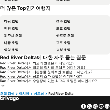
홍콩 호텔
보홀 호텔
더 많은 Top인기여행지
강원도 호텔
괌 호텔
다낭 호텔
경주 호텔
인천 호텔
도쿄 호텔
제주시 호텔
삿포로 호텔
냐짱 호텔
교토 호텔
양양 호텔
고성 호텔
Red River Delta에 대한 자주 묻는 질문
대전 호텔
방콕 호텔
Red River Delta에서 최고의 호텔은 어디인가요?
목포 호텔
포항 호텔
Red River Delta에서 최고의 럭셔리 호텔은 어디인가요?
상하이 호텔
히로시마 호텔
Red River Delta에서 애완동물 친화적인 호텔은 어디인가요?
Red River Delta에서 최고의 스파 호텔은 어디인가요?
평창 호텔
통영 호텔
Red River Delta에서 수영장이 있는 최고의 호텔은 어디인가요?
Dolomiti 호텔
오키나와 호텔
경기도 호텔
한국 호텔
호텔 검색
아시아
베트남
Red River Delta
Phu Quoc 호텔
타이페이 호텔
Facebook
Twitter
Insta
Yo
크로아티아 호텔
크로아티아 해안 호텔