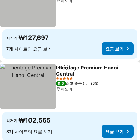
하노이
₩127,697
최저가
7개
사이트의 요금 보기
요금 보기
Lheritage Premium Hanoi
공유
즐겨찾기에 추가
Central
요금 보기
5 성급
9.3
최고 좋음
939
하노이
₩102,565
최저가
3개
사이트의 요금 보기
요금 보기