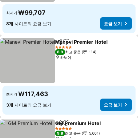
₩99,707
최저가
8개
사이트의 요금 보기
요금 보기
Manevi Premier Hotel
공유
즐겨찾기에 추가
요금
5 성급
8.9
최고 좋음
114
하노이
₩117,463
최저가
3개
사이트의 요금 보기
요금 보기
GM Premium Hotel
공유
즐겨찾기에 추가
요금 보
5 성급
9.8
최고 좋음
5,601