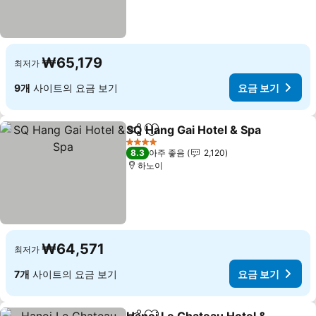
₩65,179
최저가
9개
사이트의 요금 보기
요금 보기
SQ Hang Gai Hotel & Spa
공유
즐겨찾기에 추가
요
4 성급
8.3
아주 좋음
2,120
하노이
₩64,571
최저가
7개
사이트의 요금 보기
요금 보기