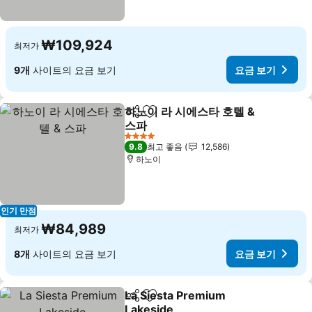
₩109,924
최저가
9개
사이트의 요금 보기
요금 보기
하노이 라 시에스타 호텔 &
공유
즐겨찾기에 추가
스파
요금 보기
4 성급
9.8
최고 좋음
12,586
하노이
인기 만점
₩84,989
최저가
8개
사이트의 요금 보기
요금 보기
La Siesta Premium
공유
즐겨찾기에 추가
Lakeside