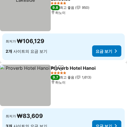
요금 보기
5 성급
9.8
최고 좋음
950
하노이
₩106,129
최저가
2개
사이트의 요금 보기
요금 보기
Proverb Hotel Hanoi
공유
즐겨찾기에 추가
요금 
5 성급
9.7
최고 좋음
1,613
하노이
₩83,609
최저가
3개
사이트의 요금 보기
요금 보기