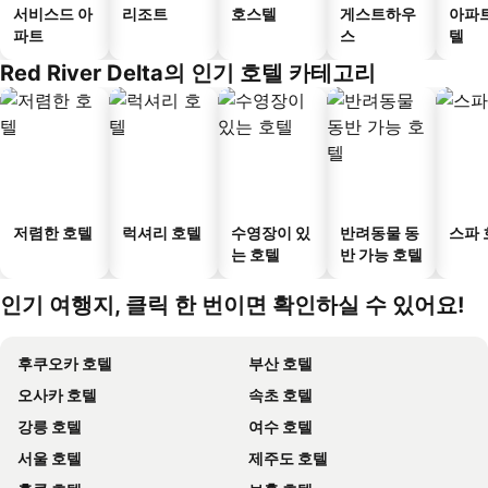
서비스드 아
리조트
호스텔
게스트하우
아파
파트
스
텔
Red River Delta의 인기 호텔 카테고리
저렴한 호텔
럭셔리 호텔
수영장이 있
반려동물 동
스파 
는 호텔
반 가능 호텔
인기 여행지, 클릭 한 번이면 확인하실 수 있어요!
후쿠오카 호텔
부산 호텔
오사카 호텔
속초 호텔
강릉 호텔
여수 호텔
서울 호텔
제주도 호텔