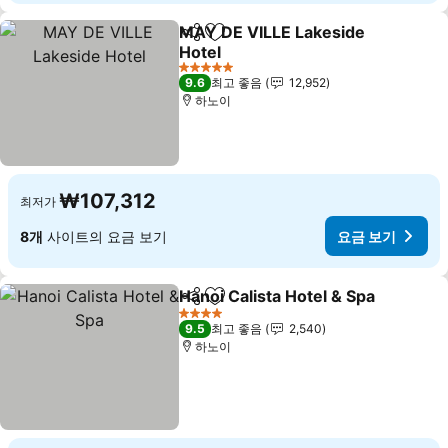
MAY DE VILLE Lakeside
공유
즐겨찾기에 추가
Hotel
요금 보기
5 성급
9.6
최고 좋음
12,952
하노이
₩107,312
최저가
8개
사이트의 요금 보기
요금 보기
Hanoi Calista Hotel & Spa
공유
즐겨찾기에 추가
4 성급
9.5
최고 좋음
2,540
하노이