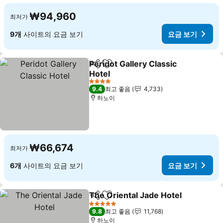
₩94,960
최저가
9개
사이트의 요금 보기
요금 보기
Peridot Gallery Classic
공유
즐겨찾기에 추가
Hotel
요금 보기
4 성급
9.4
최고 좋음
4,733
하노이
₩66,674
최저가
6개
사이트의 요금 보기
요금 보기
The Oriental Jade Hotel
공유
즐겨찾기에 추가
요
5 성급
9.8
최고 좋음
11,768
하노이