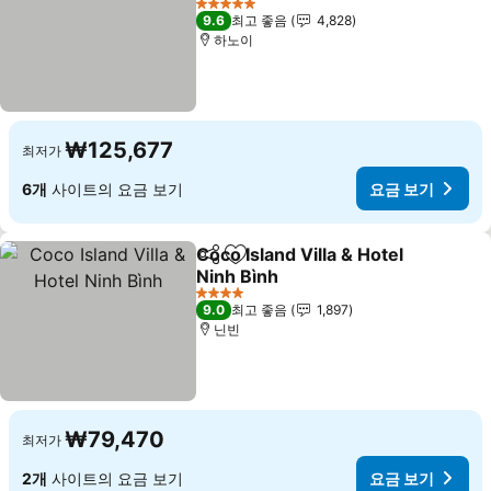
요금 보기
5 성급
9.6
최고 좋음
4,828
하노이
₩125,677
최저가
6개
사이트의 요금 보기
요금 보기
Coco Island Villa & Hotel
공유
즐겨찾기에 추가
Ninh Bình
요금 보기
4 성급
9.0
최고 좋음
1,897
닌빈
₩79,470
최저가
2개
사이트의 요금 보기
요금 보기