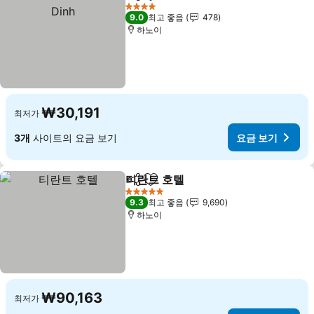
공유
즐겨찾기에 추가
요금
4 성급
9.0
최고 좋음
478
하노이
₩30,191
최저가
3개
사이트의 요금 보기
요금 보기
티란트 호텔
공유
즐겨찾기에 추가
요금 보기
5 성급
9.3
최고 좋음
9,690
하노이
₩90,163
최저가