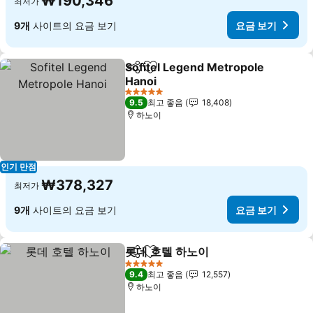
₩190,346
최저가
9개
사이트의 요금 보기
요금 보기
Sofitel Legend Metropole
공유
즐겨찾기에 추가
Hanoi
요금 보기
5 성급
9.5
최고 좋음
18,408
하노이
인기 만점
₩378,327
최저가
9개
사이트의 요금 보기
요금 보기
롯데 호텔 하노이
공유
즐겨찾기에 추가
요금 보기
5 성급
9.4
최고 좋음
12,557
하노이