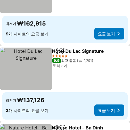
₩162,915
최저가
9개
사이트의 요금 보기
요금 보기
Hotel Du Lac Signature
공유
즐겨찾기에 추가
요
5 성급
9.9
최고 좋음
1,791
하노이
₩137,126
최저가
3개
사이트의 요금 보기
요금 보기
Nature Hotel - Ba Dinh