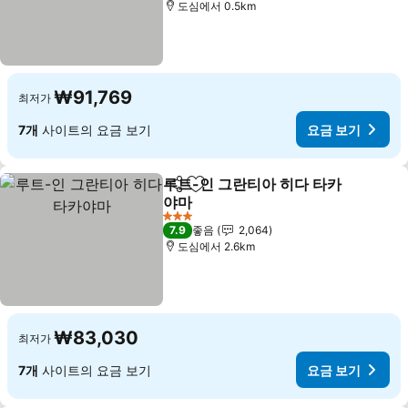
도심에서 0.5km
₩91,769
최저가
7개
사이트의 요금 보기
요금 보기
루트-인 그란티아 히다 타카
공유
즐겨찾기에 추가
야마
요금 보기
3 성급
7.9
좋음
2,064
도심에서 2.6km
₩83,030
최저가
7개
사이트의 요금 보기
요금 보기