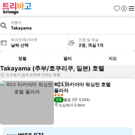
즐겨찾기
로그인
메
여행지
Takayama
체크인/체크아웃
인원 및 객실
날짜 선택
2명, 객실 1개
정렬
필터
지도
Takayama (추부/호쿠리쿠, 일본) 호텔
수수료가 검색 순위에 미치는 영향
히다 타카야마 워싱턴 호텔
공유
즐겨찾기에 추가
플라자
요금 보기
3 성급
7.5
좋음
5,524
도심에서 0.6km