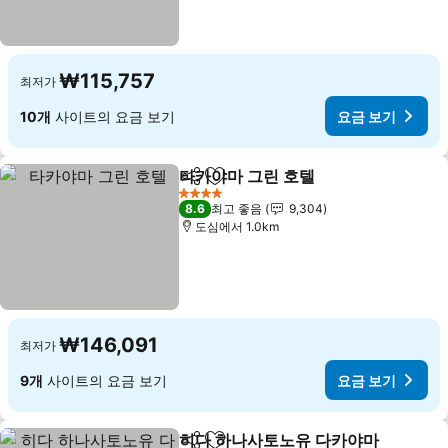
₩115,757
최저가
10개
사이트의 요금 보기
요금 보기
타카야마 그린 호텔
공유
즐겨찾기에 추가
요금 보기
4 성급
8.6
최고 좋음
9,304
도심에서 1.0km
₩146,091
최저가
9개
사이트의 요금 보기
요금 보기
히다 하나사토노유 다카야마