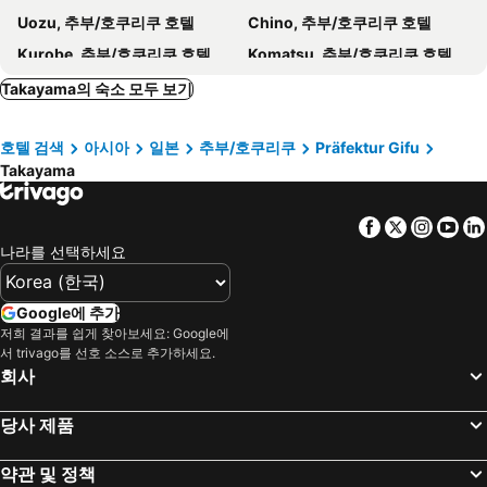
Uozu, 추부/호쿠리쿠 호텔
Chino, 추부/호쿠리쿠 호텔
호다카소 산가노유
Hotakaso Yamanoiori
Kurobe, 추부/호쿠리쿠 호텔
Komatsu, 추부/호쿠리쿠 호텔
Anchor Site
콘지 료칸
Inuyama, 추부/호쿠리쿠 호텔
Ena, 추부/호쿠리쿠 호텔
Takayama의 숙소 모두 보기
Omachi, 추부/호쿠리쿠 호텔
Achi, 추부/호쿠리쿠 호텔
호텔 검색
아시아
일본
추부/호쿠리쿠
Präfektur Gifu
Awara, 추부/호쿠리쿠 호텔
Ueda, 추부/호쿠리쿠 호텔
Takayama
Nanto, 추부/호쿠리쿠 호텔
Nakatsugawa, 추부/호쿠리쿠 호텔
Otari, 추부/호쿠리쿠 호텔
Hida, 추부/호쿠리쿠 호텔
Facebook
Twitter
Insta
Yo
나고야, 추부/호쿠리쿠 호텔
시즈오카, 추부/호쿠리쿠 호텔
나라를 선택하세요
Gero, 추부/호쿠리쿠 호텔
Matsumoto, 추부/호쿠리쿠 호텔
Hamamatsu, 추부/호쿠리쿠 호텔
Gifu, 추부/호쿠리쿠 호텔
Google에 추가
저희 결과를 쉽게 찾아보세요: Google에
Yamanashi, 추부/호쿠리쿠 호텔
Suwa, 추부/호쿠리쿠 호텔
서 trivago를 선호 소스로 추가하세요.
후쿠오카, 큐슈섬 호텔
도쿄, 칸토 호텔
회사
오사카, 킨키 호텔
삿포로, 홋카이도 호텔
당사 제품
교토, 킨키 호텔
Matsuyama, Shikoku Island 호텔
나하, 오키나와 호텔
유후인, 큐슈섬 호텔
약관 및 정책