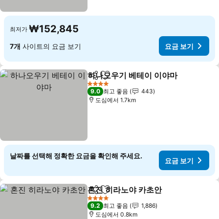
₩152,845
최저가
7개
사이트의 요금 보기
요금 보기
하나오우기 베테이 이야마
공유
즐겨찾기에 추가
요
4 성급
9.0
최고 좋음
443
도심에서 1.7km
날짜를 선택해 정확한 요금을 확인해 주세요.
요금 보기
혼진 히라노야 카초안
공유
즐겨찾기에 추가
요금 
4 성급
9.2
최고 좋음
1,886
도심에서 0.8km