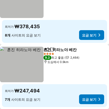
₩378,435
최저가
8개
사이트의 요금 보기
요금 보기
혼진 히라노야 베칸
공유
즐겨찾기에 추가
요금 보기
4 성급
9.2
최고 좋음
2,464
도심에서 0.9km
₩247,494
최저가
7개
사이트의 요금 보기
요금 보기