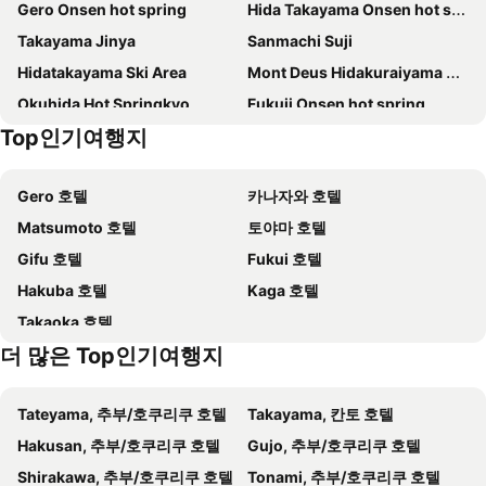
Gero Onsen hot spring
Hida Takayama Onsen hot spring
Chisun Grand Takayama
Super Hotel Hida Takayama
Takayama Jinya
Sanmachi Suji
Jas Hotel Takayama
호다카소 야마노 호텔
Hidatakayama Ski Area
Mont Deus Hidakuraiyama Snow Park
Hotel Kuretakeso Takayama Ekimae
민슈쿠 쿠와타니야
Okuhida Hot Springkyo
Fukuji Onsen hot spring
Spa Hotel Alpina Hida Takayama
Fairfield by Marriott Gifu Takayama Shirakawa Go
Top인기여행지
Tochio hot spring
Shinhirayu Onsen hot spring
히다 호텔 플라자
hotel around TAKAYAMA, an Ascend Collection Hotel
Shirakawago Gassho Zukuri Minkaen
Hirayu Hot Spring Ski Area
Hida Takayama Hotel Viera Resort (Adult Only)
Hotel Alpha-One Takayama
Gero 호텔
카나자와 호텔
Shirahone Onsen hot spring
THE MACHIYA HOTEL TAKAYAMA
Takayama Stay Karatachi
Matsumoto 호텔
토야마 호텔
루트-인 그란티아 히다 타카야마
Takayama City Hotel Four Seasons
Gifu 호텔
Fukui 호텔
릴렉스 호스텔 타카야마 스테이션
cup of tea ensemble
Hakuba 호텔
Kaga 호텔
Oyado Yoshinoya
Tabist Kanko Business Hotel Matsuyama Hida Takayama
Takaoka 호텔
HOTEL AMANEK HidaTakayama
Temple Hotel Takayama Zenkoji
더 많은 Top인기여행지
Thanyaporn Hotel
Tabist Kanko Business Hotel Matsuyama Hida Takayama
Guesthouse Tomaru
릭샤 인
Tateyama, 추부/호쿠리쿠 호텔
Takayama, 칸토 호텔
히라유노모리 아넥스
Kyouya
Hakusan, 추부/호쿠리쿠 호텔
Gujo, 추부/호쿠리쿠 호텔
Ryokan Koyo
Fav Hotel Hidatakayama East
Shirakawa, 추부/호쿠리쿠 호텔
Tonami, 추부/호쿠리쿠 호텔
료칸 히다 비프(히다 규 노 야도)
호다카소 산게츠