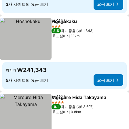
3개
사이트의 요금 보기
요금 보기
Hoshokaku
공유
즐겨찾기에 추가
요금 보기
3 성급
8.5
최고 좋음
1,343
도심에서 1.1km
₩241,343
최저가
5개
사이트의 요금 보기
요금 보기
Mercure Hida Takayama
공유
즐겨찾기에 추가
요
4 성급
9.1
최고 좋음
3,697
도심에서 0.8km