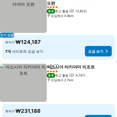
공유
즐겨찾기에 추가
오완
요금 보기
4 성급
8.6
최고 좋음
12,833
도심에서 0.8km
인기 만점
₩124,187
최저가
7개
사이트의 요금 보기
요금 보기
아소시아 타카야마 리조트
공유
즐겨찾기에 추가
요
4 성급
8.6
최고 좋음
4,757
도심에서 2.7km
₩231,188
최저가