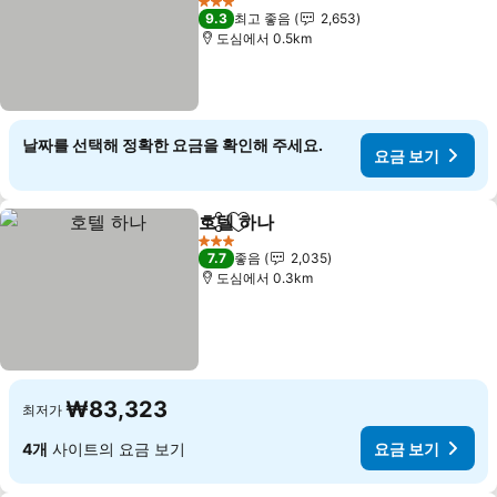
요금 보기
3 성급
9.3
최고 좋음
2,653
도심에서 0.5km
날짜를 선택해 정확한 요금을 확인해 주세요.
요금 보기
호텔 하나
공유
즐겨찾기에 추가
요금 보기
3 성급
7.7
좋음
2,035
도심에서 0.3km
₩83,323
최저가
4개
사이트의 요금 보기
요금 보기