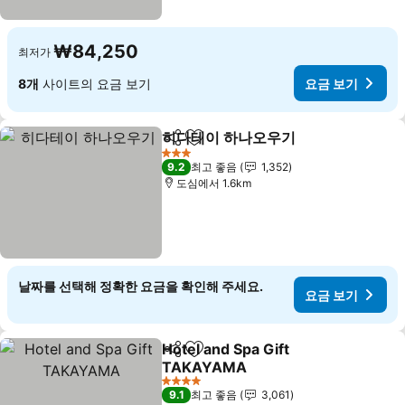
₩84,250
최저가
8개
사이트의 요금 보기
요금 보기
히다테이 하나오우기
공유
즐겨찾기에 추가
요금 보
3 성급
9.2
최고 좋음
1,352
도심에서 1.6km
날짜를 선택해 정확한 요금을 확인해 주세요.
요금 보기
Hotel and Spa Gift
공유
즐겨찾기에 추가
TAKAYAMA
요금 보기
4 성급
9.1
최고 좋음
3,061