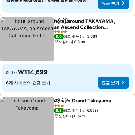
날짜를 선택해 정확한 요금을 확인해 주세요.
요금 보기
hotel around TAKAYAMA,
공유
즐겨찾기에 추가
an Ascend Collection
Hotel
요금 보기
4 성급
9.0
최고 좋음
3,383
도심에서 0.3km
₩114,699
최저가
6개
사이트의 요금 보기
요금 보기
Chisun Grand Takayama
공유
즐겨찾기에 추가
요
3 성급
8.8
최고 좋음
6,993
도심에서 0.5km