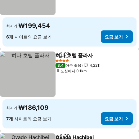
₩199,454
최저가
6개
사이트의 요금 보기
요금 보기
히다 호텔 플라자
공유
즐겨찾기에 추가
요금 보기
4 성급
8.4
아주 좋음
4,221
도심에서 0.1km
₩186,109
최저가
7개
사이트의 요금 보기
요금 보기
Oyado Hachibei