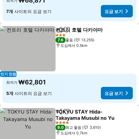
₩68,871
최저가
7개
사이트의 요금 보기
요금 보기
컨트리 호텔 다카야마
공유
즐겨찾기에 추가
요금 
3 성급
7.6
좋음
13,255
도심에서 0.5km
인기 만점
₩62,801
최저가
5개
사이트의 요금 보기
요금 보기
TOKYU STAY Hida-
공유
즐겨찾기에 추가
Takayama Musubi no Yu
요금 보기
4 성급
9.0
최고 좋음
3,610
도심에서 0.7km