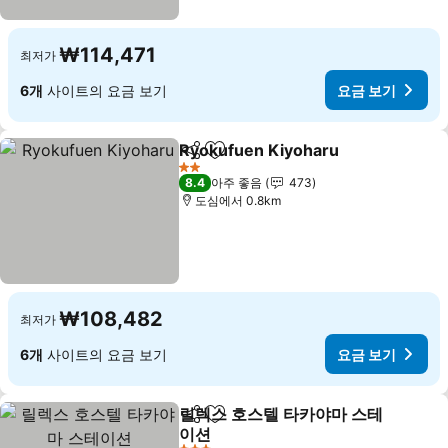
₩114,471
최저가
6개
사이트의 요금 보기
요금 보기
Ryokufuen Kiyoharu
공유
즐겨찾기에 추가
요금 
2 성급
8.4
아주 좋음
473
도심에서 0.8km
₩108,482
최저가
6개
사이트의 요금 보기
요금 보기
릴렉스 호스텔 타카야마 스테
공유
즐겨찾기에 추가
이션