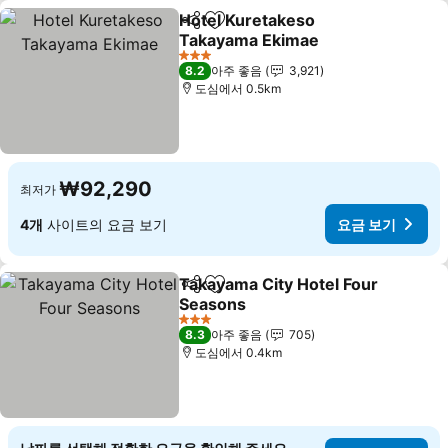
Hotel Kuretakeso
공유
즐겨찾기에 추가
Takayama Ekimae
요금 보기
3 성급
8.2
아주 좋음
3,921
도심에서 0.5km
₩92,290
최저가
4개
사이트의 요금 보기
요금 보기
Takayama City Hotel Four
공유
즐겨찾기에 추가
Seasons
요금 보기
3 성급
8.3
아주 좋음
705
도심에서 0.4km