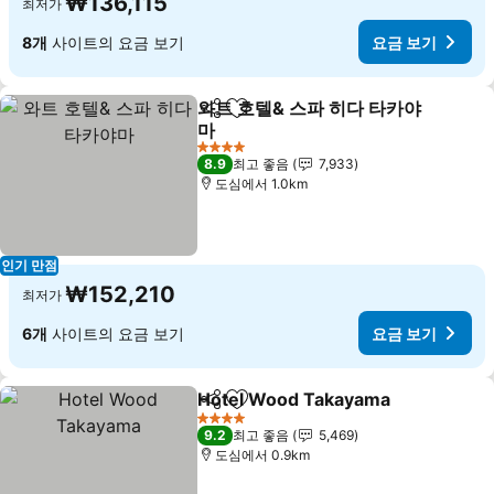
₩136,115
최저가
8개
사이트의 요금 보기
요금 보기
와트 호텔& 스파 히다 타카야
공유
즐겨찾기에 추가
마
요금 보기
4 성급
8.9
최고 좋음
7,933
도심에서 1.0km
인기 만점
₩152,210
최저가
6개
사이트의 요금 보기
요금 보기
Hotel Wood Takayama
공유
즐겨찾기에 추가
요금
4 성급
9.2
최고 좋음
5,469
도심에서 0.9km