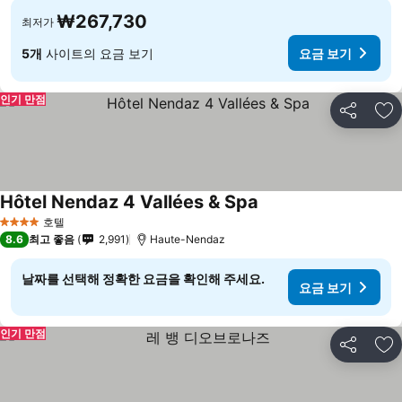
₩267,730
최저가
5개
사이트의 요금 보기
요금 보기
인기 만점
공유
즐
Hôtel Nendaz 4 Vallées & Spa
요금 보기
호텔
4 성급
8.6
최고 좋음
2,991
Haute-Nendaz
날짜를 선택해 정확한 요금을 확인해 주세요.
요금 보기
인기 만점
공유
즐