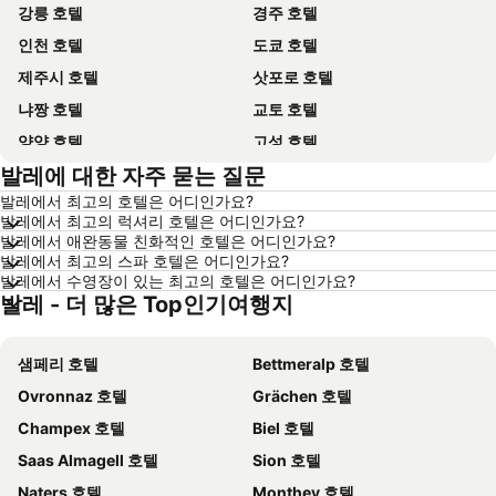
강릉 호텔
경주 호텔
인천 호텔
도쿄 호텔
제주시 호텔
삿포로 호텔
냐짱 호텔
교토 호텔
양양 호텔
고성 호텔
발레에 대한 자주 묻는 질문
대전 호텔
방콕 호텔
발레에서 최고의 호텔은 어디인가요?
목포 호텔
포항 호텔
발레에서 최고의 럭셔리 호텔은 어디인가요?
상하이 호텔
히로시마 호텔
발레에서 애완동물 친화적인 호텔은 어디인가요?
발레에서 최고의 스파 호텔은 어디인가요?
평창 호텔
통영 호텔
발레에서 수영장이 있는 최고의 호텔은 어디인가요?
발레 - 더 많은 Top인기여행지
Dolomiti 호텔
오키나와 호텔
경기도 호텔
한국 호텔
샘페리 호텔
Bettmeralp 호텔
Phu Quoc 호텔
타이페이 호텔
Ovronnaz 호텔
Grächen 호텔
크로아티아 호텔
크로아티아 해안 호텔
Champex 호텔
Biel 호텔
Paris 호텔
캐나다 호텔
Saas Almagell 호텔
Sion 호텔
말레이시아 호텔
몰디브 호텔
Naters 호텔
Monthey 호텔
헝가리 호텔
뉴욕 호텔