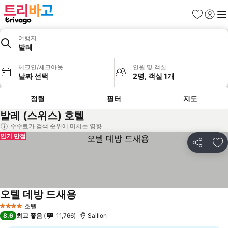
즐겨찾기
로그인
메
여행지
발레
체크인/체크아웃
인원 및 객실
날짜 선택
2명, 객실 1개
정렬
필터
지도
발레 (스위스) 호텔
수수료가 검색 순위에 미치는 영향
인기 만점
공유
즐
오텔 데방 드새용
요금 보기
호텔
4 성급
8.6
최고 좋음
11,766
Saillon