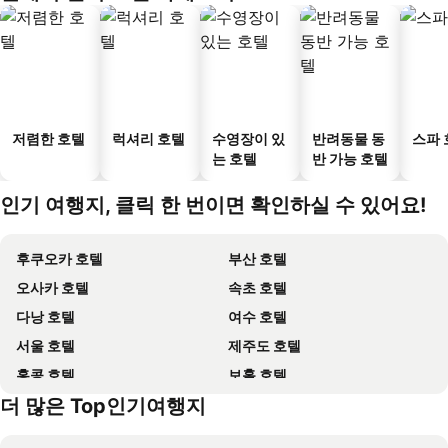
저렴한 호텔
럭셔리 호텔
수영장이 있
반려동물 동
스파 
는 호텔
반 가능 호텔
인기 여행지, 클릭 한 번이면 확인하실 수 있어요!
후쿠오카 호텔
부산 호텔
오사카 호텔
속초 호텔
다낭 호텔
여수 호텔
서울 호텔
제주도 호텔
홍콩 호텔
보홀 호텔
더 많은 Top인기여행지
강원도 호텔
괌 호텔