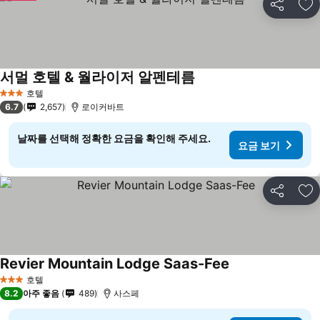
공유
즐
서멀 호텔 & 월라이저 알펜테름
요금 보기
호텔
3 성급
6.7
2,657
로이커바트
날짜를 선택해 정확한 요금을 확인해 주세요.
요금 보기
공유
즐
Revier Mountain Lodge Saas-Fee
요금 보기
호텔
3 성급
8.2
아주 좋음
489
사스페