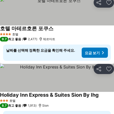
공유
즐
호텔 마테르호른 포쿠스
요금 보기
호텔
4 성급
9.7
최고 좋음
2,477
체르마트
날짜를 선택해 정확한 요금을 확인해 주세요.
요금 보기
공유
즐
Holiday Inn Express & Suites Sion By Ihg
요금 보
호텔
3 성급
8.7
최고 좋음
1,913
Sion