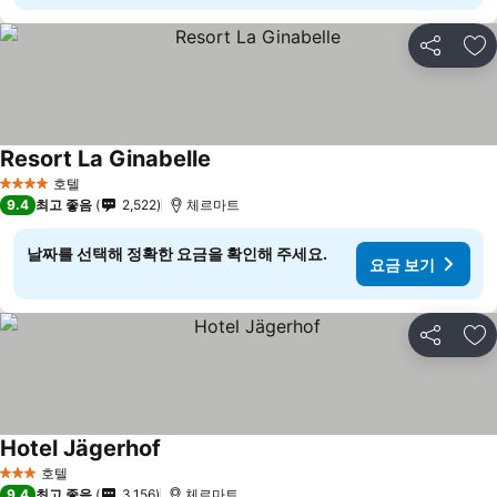
공유
즐
Resort La Ginabelle
요금 보기
호텔
4 성급
9.4
최고 좋음
2,522
체르마트
날짜를 선택해 정확한 요금을 확인해 주세요.
요금 보기
공유
즐
Hotel Jägerhof
요금 보기
호텔
3 성급
9.4
최고 좋음
3,156
체르마트