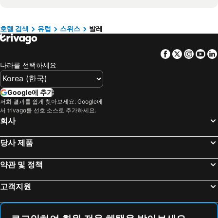
Riederalp 호텔
Leytron 호텔
라치오 호텔
Danang 호텔
Les Hauderes 호텔
Mörel 호텔
Hanoi region 호텔
발리 호텔
호텔 검색
유럽
스위스
발레
Fieschertal 호텔
Grimentz 호텔
경상북도 호텔
Facebook
Twitter
Insta
Yo
Haute-Nendaz 호텔
Anzere 호텔
나라를 선택하세요
Basse-Nendaz 호텔
Bellwald 호텔
Ulrichen 호텔
Reckingen 호텔
Google에 추가
Randogne 호텔
Termen 호텔
저희 결과를 쉽게 찾아보세요: Google에
서 trivago를 선호 소스로 추가하세요.
Leuk Stadt 호텔
Les Marécottes 호텔
회사
Münster-Geschinen 호텔
Montana 호텔
Morgins 호텔
Orsieres 호텔
당사 제품
Port-Valais 호텔
Oberwald 호텔
약관 및 정책
Glis 호텔
Kippel 호텔
La Fouly 호텔
Les Crosets 호텔
고객지원
La Sage 호텔
Chemin 호텔
Ernen 호텔
Ausserberg 호텔