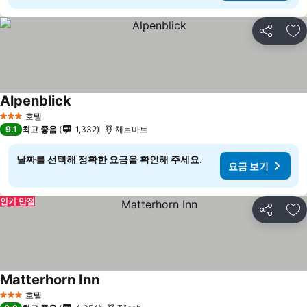
공유
즐
Alpenblick
요금 보기
호텔
3 성급
9.1
최고 좋음
1,332
체르마트
날짜를 선택해 정확한 요금을 확인해 주세요.
요금 보기
인기 만점
공유
즐
Matterhorn Inn
요금 보기
호텔
3 성급