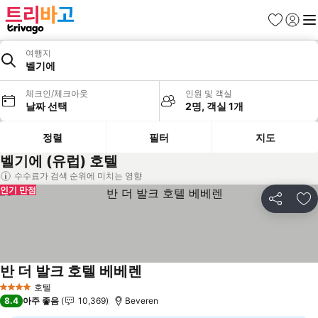
즐겨찾기
로그인
메
여행지
벨기에
체크인/체크아웃
인원 및 객실
날짜 선택
2명, 객실 1개
정렬
필터
지도
벨기에 (유럽) 호텔
수수료가 검색 순위에 미치는 영향
인기 만점
공유
즐
반 더 발크 호텔 베베렌
요금 보기
호텔
4 성급
8.4
아주 좋음
10,369
Beveren