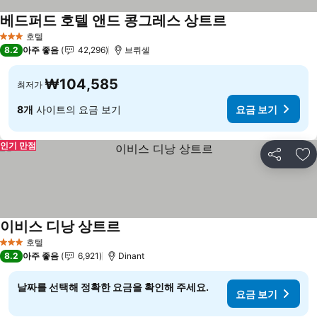
베드퍼드 호텔 앤드 콩그레스 상트르
요금 보기
호텔
3 성급
8.2
아주 좋음
42,296
브뤼셀
₩104,585
최저가
8개
사이트의 요금 보기
요금 보기
인기 만점
공유
즐
이비스 디낭 상트르
요금 보기
호텔
3 성급
8.2
아주 좋음
6,921
Dinant
날짜를 선택해 정확한 요금을 확인해 주세요.
요금 보기