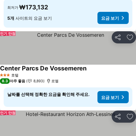
₩173,132
최저가
5개
사이트의 요금 보기
요금 보기
인기 만점
공유
즐
Center Parcs De Vossemeren
요금 보기
호텔
3 성급
8.3
아주 좋음
8,893
로멜
날짜를 선택해 정확한 요금을 확인해 주세요.
요금 보기
인기 만점
공유
즐