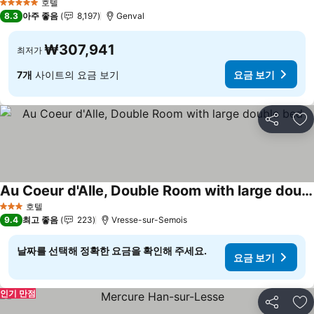
호텔
5 성급
8.3
아주 좋음
8,197
Genval
₩307,941
최저가
7개
사이트의 요금 보기
요금 보기
공유
즐
Au Coeur d'Alle, Double Room with large double bed
요금 보기
호텔
3 성급
9.4
최고 좋음
223
Vresse-sur-Semois
날짜를 선택해 정확한 요금을 확인해 주세요.
요금 보기
인기 만점
공유
즐