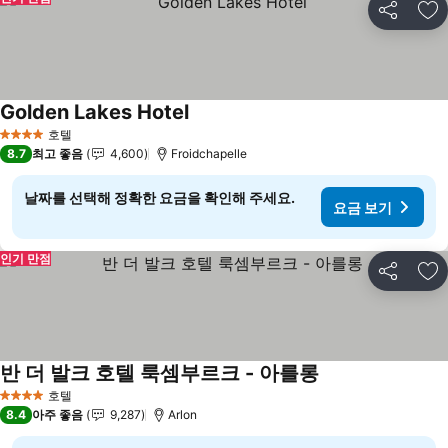
공유
즐
Golden Lakes Hotel
요금 보기
호텔
4 성급
8.7
최고 좋음
4,600
Froidchapelle
날짜를 선택해 정확한 요금을 확인해 주세요.
요금 보기
인기 만점
공유
즐
반 더 발크 호텔 룩셈부르크 - 아를롱
요금 보기
호텔
4 성급
8.4
아주 좋음
9,287
Arlon