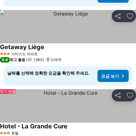
공유
즐
Getaway Liège
요금 보기
서비스드 아파트
3 성급
8.8
최고 좋음
1,963
리에주
날짜를 선택해 정확한 요금을 확인해 주세요.
요금 보기
인기 만점
공유
즐
Hotel - La Grande Cure
요금 보기
호텔
3 성급