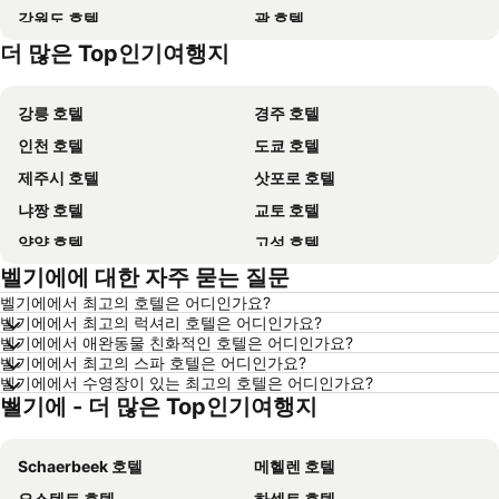
강원도 호텔
괌 호텔
더 많은 Top인기여행지
Dolomiti 호텔
경기도 호텔
강릉 호텔
경주 호텔
인천 호텔
도쿄 호텔
제주시 호텔
삿포로 호텔
냐짱 호텔
교토 호텔
양양 호텔
고성 호텔
벨기에에 대한 자주 묻는 질문
대전 호텔
방콕 호텔
벨기에에서 최고의 호텔은 어디인가요?
목포 호텔
포항 호텔
벨기에에서 최고의 럭셔리 호텔은 어디인가요?
상하이 호텔
히로시마 호텔
벨기에에서 애완동물 친화적인 호텔은 어디인가요?
벨기에에서 최고의 스파 호텔은 어디인가요?
평창 호텔
통영 호텔
벨기에에서 수영장이 있는 최고의 호텔은 어디인가요?
벨기에 - 더 많은 Top인기여행지
제주도 호텔
보홀 호텔
오키나와 호텔
한국 호텔
Schaerbeek 호텔
메헬렌 호텔
Phu Quoc 호텔
타이페이 호텔
오스텐트 호텔
하셀트 호텔