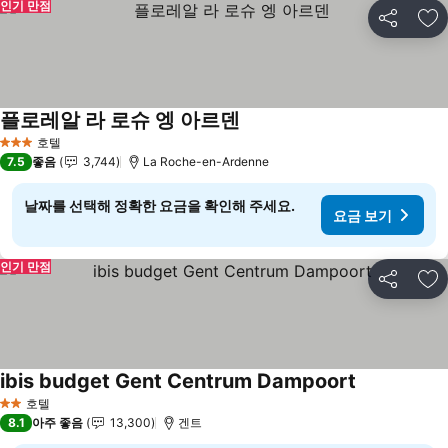
인기 만점
공유
즐
플로레알 라 로슈 엥 아르덴
요금 보기
호텔
3 성급
7.5
좋음
3,744
La Roche-en-Ardenne
날짜를 선택해 정확한 요금을 확인해 주세요.
요금 보기
인기 만점
공유
즐
ibis budget Gent Centrum Dampoort
요금 보기
호텔
2 성급
8.1
아주 좋음
13,300
겐트