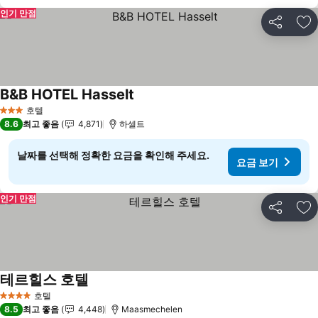
인기 만점
공유
즐
B&B HOTEL Hasselt
요금 보기
호텔
3 성급
8.6
최고 좋음
4,871
하셀트
날짜를 선택해 정확한 요금을 확인해 주세요.
요금 보기
인기 만점
공유
즐
테르힐스 호텔
요금 보기
호텔
4 성급
8.5
최고 좋음
4,448
Maasmechelen