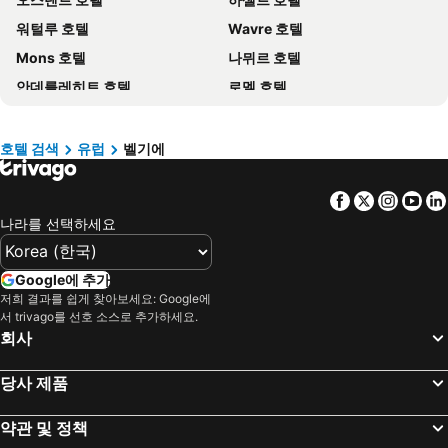
크로아티아 호텔
크로아티아 해안 호텔
워털루 호텔
Wavre 호텔
Paris 호텔
캐나다 호텔
Mons 호텔
나뮈르 호텔
말레이시아 호텔
몰디브 호텔
안데를레히트 호텔
로멜 호텔
헝가리 호텔
뉴욕 호텔
Mol 호텔
Grobbendonk 호텔
라치오 호텔
Danang 호텔
Diest 호텔
Zoersel 호텔
Hanoi region 호텔
발리 호텔
호텔 검색
유럽
벨기에
Retie 호텔
Sint-Pieters-Leeuw 호텔
경상북도 호텔
Facebook
Twitter
Insta
Yo
라 루비에르 호텔
Huy 호텔
나라를 선택하세요
말메디 호텔
샤를루아 호텔
Watermael-Boitsfort 호텔
Etterbeek 호텔
Google에 추가
Lanaken 호텔
Middelkerke 호텔
저희 결과를 쉽게 찾아보세요: Google에
서 trivago를 선호 소스로 추가하세요.
Meeuwen-Gruitrode 호텔
Nazareth 호텔
회사
Houthalen-Helchteren 호텔
Kortrijk 호텔
크노케-헤이스트 호텔
Koksijde 호텔
당사 제품
Kortemark 호텔
Beveren 호텔
약관 및 정책
Bilzen 호텔
블랑켄베르헤 호텔