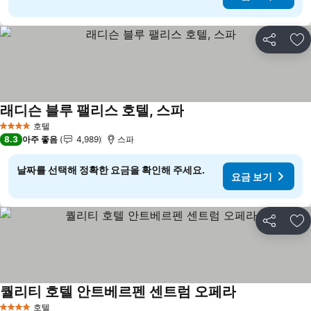
공유
즐
래디슨 블루 팰리스 호텔, 스파
요금 보기
호텔
4 성급
8.3
아주 좋음
4,989
스파
날짜를 선택해 정확한 요금을 확인해 주세요.
요금 보기
공유
즐
퀄리티 호텔 안트베르펜 센트럼 오페라
요금 보기
호텔