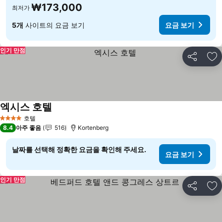
₩173,000
최저가
5개
사이트의 요금 보기
요금 보기
인기 만점
공유
즐
엑시스 호텔
요금 보기
호텔
4 성급
8.4
아주 좋음
516
Kortenberg
날짜를 선택해 정확한 요금을 확인해 주세요.
요금 보기
인기 만점
공유
즐